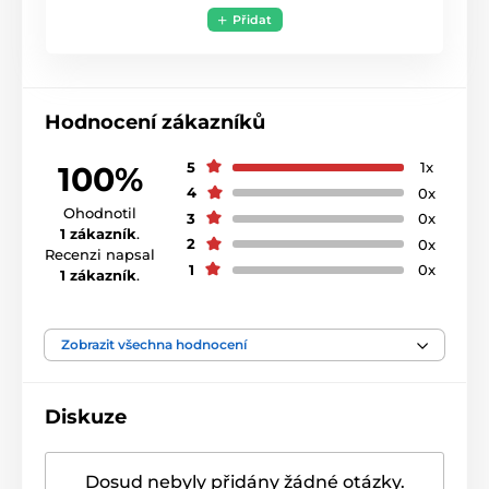
Přidat
Hodnocení zákazníků
5
1x
100%
4
0x
Ohodnotil
3
0x
1 zákazník
.
2
0x
Recenzi napsal
1
0x
1 zákazník
.
Zobrazit všechna hodnocení
Diskuze
Dosud nebyly přidány žádné otázky.