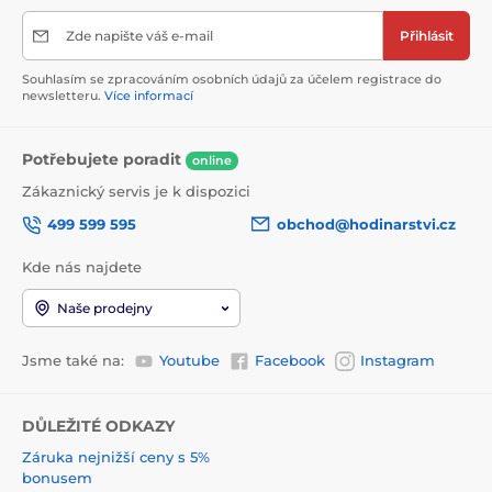
Zde napište váš e-mail
Přihlásit
Souhlasím se zpracováním osobních údajů za účelem registrace do
newsletteru.
Více informací
Potřebujete poradit
online
Zákaznický servis je k dispozici
499 599 595
obchod@hodinarstvi.cz
Kde nás najdete
Naše prodejny
Jsme také na:
Youtube
Facebook
Instagram
DŮLEŽITÉ ODKAZY
Záruka nejnižší ceny s 5%
bonusem