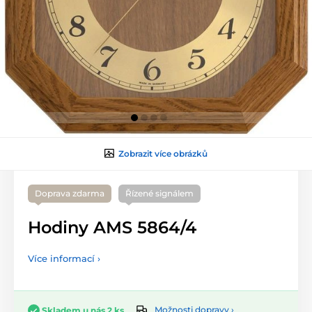
Zobrazit více obrázků
Doprava zdarma
Řízené signálem
Hodiny AMS 5864/4
Více informací ›
Možnosti dopravy ›
Skladem u nás 2 ks