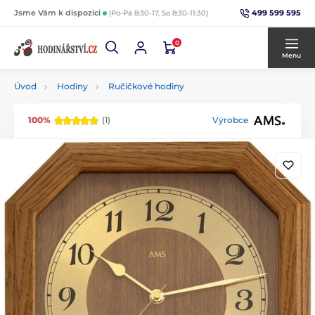
499 599 595
Jsme Vám k dispozici
(Po-Pá 8:30-17, So 8:30-11:30)
0
Menu
Úvod
Hodiny
Ručičkové hodiny
100%
(1)
Výrobce