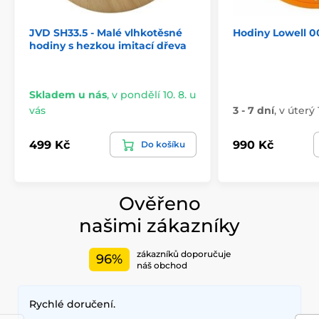
JVD SH33.5 - Malé vlhkotěsné
Hodiny Lowell 
hodiny s hezkou imitací dřeva
Skladem u nás
,
v pondělí 10. 8. u
vás
3 - 7 dní
,
v úterý 
499 Kč
990 Kč
Do košíku
Ověřeno
našimi zákazníky
zákazníků doporučuje
96%
náš obchod
Rychlé doručení.