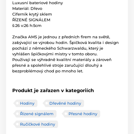
Luxusní bateriové hodiny
Materiál: Dřevo
Ciferník krytý sklem
ŘÍZENÉ SIGNÁLEM
š:26 v:26 h:5cm
Značka AMS je jednou z předních firem na světě,
zabývající se výrobou hodin. Špičková kvalita i design
pochází z německého Schwarzwaldu, který je
vyhlášen špičkovými mistry v tomto oboru.
Použivají se výhradně kvalitní materiály a zároveň
přesné a spolehlivé stroje zaručující dlouhý a
bezproblémový chod po mnoho let.
Produkt je zařazen v kategoriích
Hodiny
Dřevěné hodiny
Řízené signálem
Přesné hodiny
Ručičkové hodiny