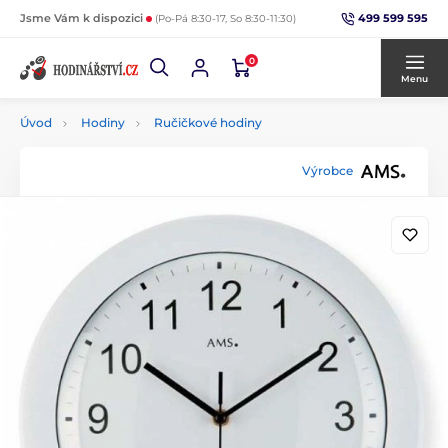
499 599 595
Jsme Vám k dispozici
(Po-Pá 8:30-17, So 8:30-11:30)
0
Menu
Úvod
Hodiny
Ručičkové hodiny
Výrobce