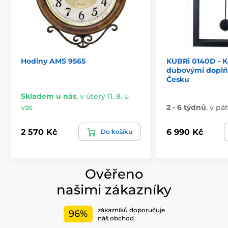
Hodiny AMS 9565
KUBRi 0140D - K
dubovými doplň
Česku
Skladem u nás
,
v úterý 11. 8. u
vás
2 - 6 týdnů
,
v pát
2 570 Kč
6 990 Kč
Do košíku
Ověřeno
našimi zákazníky
zákazníků doporučuje
96%
náš obchod