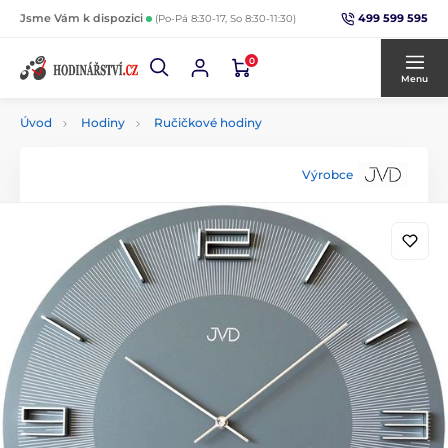
499 599 595
Jsme Vám k dispozici
(Po-Pá 8:30-17, So 8:30-11:30)
0
Menu
Úvod
Hodiny
Ručičkové hodiny
Výrobce