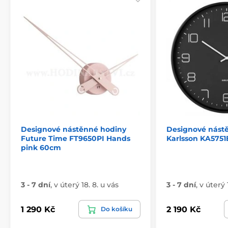
Designové nástěnné hodiny
Designové nást
Future Time FT9650PI Hands
Karlsson KA575
pink 60cm
3 - 7 dní
,
v úterý 18. 8. u vás
3 - 7 dní
,
v úterý 
1 290 Kč
2 190 Kč
Do košíku