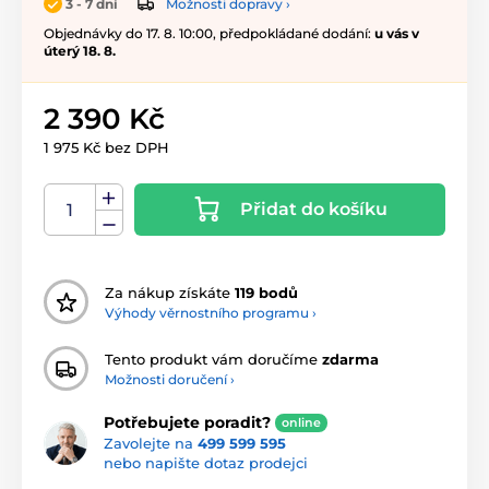
Možnosti dopravy ›
3 - 7 dní
Objednávky do 17. 8. 10:00, předpokládané dodání:
u vás v
úterý 18. 8.
2 390 Kč
1 975 Kč bez DPH
Přidat do košíku
Za nákup získáte
119 bodů
Výhody věrnostního programu ›
Tento produkt vám doručíme
zdarma
Možnosti doručení ›
Potřebujete poradit?
online
Zavolejte na
499 599 595
nebo napište dotaz prodejci