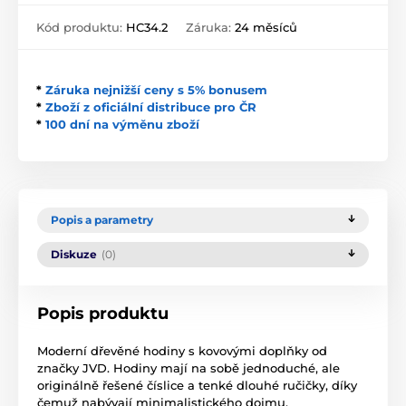
Kód produktu:
HC34.2
Záruka:
24 měsíců
*
Záruka nejnižší ceny s 5% bonusem
*
Zboží z oficiální distribuce pro ČR
*
100 dní na výměnu zboží
Popis a parametry
Diskuze
(0)
Popis produktu
Moderní dřevěné hodiny s kovovými doplňky od
značky JVD. Hodiny mají na sobě jednoduché, ale
originálně řešené číslice a tenké dlouhé ručičky, díky
čemuž nabývají minimalistického dojmu.