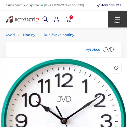
499 599 595
Jsme Vám k dispozici
(Po-Pá 8:30-17, So 8:30-11:30)
0
Menu
Úvod
Hodiny
Ručičkové hodiny
Výrobce