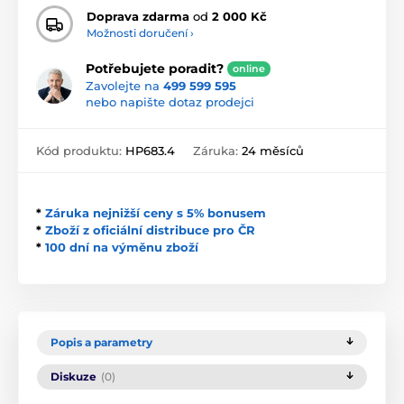
Doprava zdarma
od
2 000 Kč
Možnosti doručení ›
Potřebujete poradit?
online
Zavolejte na
499 599 595
nebo napište dotaz prodejci
Kód produktu:
HP683.4
Záruka:
24 měsíců
*
Záruka nejnižší ceny s 5% bonusem
*
Zboží z oficiální distribuce pro ČR
*
100 dní na výměnu zboží
Popis a parametry
Diskuze
(0)