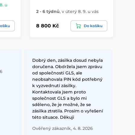
8. u
Sk
2 - 6 týdnů
,
v úterý 8. 9. u vás
vá
8 800 Kč
2 
ošíku
Do košíku
Dobrý den, zásilka dosud nebyla
doručena. Obdržela jsem zprávu
26
od společnosti GLS, ale
neobsahovala PIN kód potřebný
k vyzvednutí zásilky.
Kontaktovala jsem proto
společnost GLS a bylo mi
sděleno, že je možné, že se
zásilka ztratila. Prosím o vyřešení
této situace. Děkuji
Ověřený zákazník, 4. 8. 2026