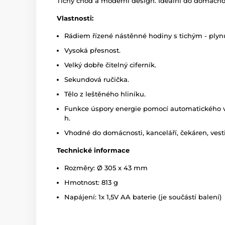
Tichý chod a moderní design. Ideální do domácnos
Vlastnosti:
Rádiem řízené nástěnné hodiny s tichým - ply
Vysoká přesnost.
Velký dobře čitelný ciferník.
Sekundová ručička.
Tělo z leštěného hliníku.
Funkce úspory energie pomocí automatického vy
h.
Vhodné do domácnosti, kanceláří, čekáren, vest
Technické informace
Rozměry: Ø 305 x 43 mm
Hmotnost: 813 g
Napájení: 1x 1,5V AA baterie (je součástí balení)