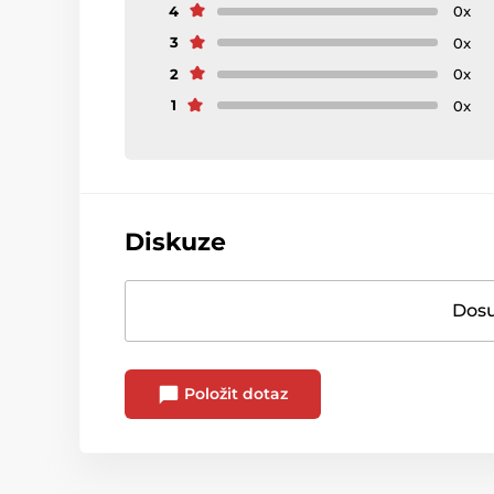
4
0x
3
0x
2
0x
1
0x
Diskuze
Dosu
Položit dotaz