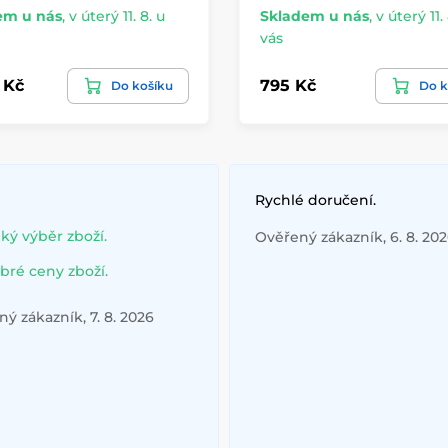
em u nás
,
v úterý 11. 8. u
Skladem u nás
,
v úterý 11. 
vás
 Kč
795 Kč
Do košíku
Do k
Rychlé doručení.
lký výběr zboží.
Ověřený zákazník, 6. 8. 20
bré ceny zboží.
ý zákazník, 7. 8. 2026