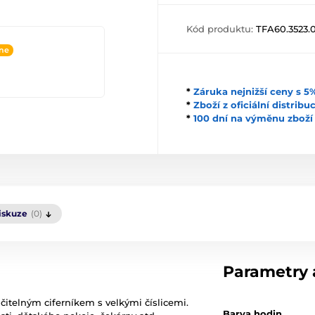
Kód produktu:
TFA60.3523.
ine
*
Záruka nejnižší ceny s 
*
Zboží z oficiální distrib
*
100 dní na výměnu zboží
iskuze
(0)
Parametry a
itelným ciferníkem s velkými číslicemi.
Barva hodin