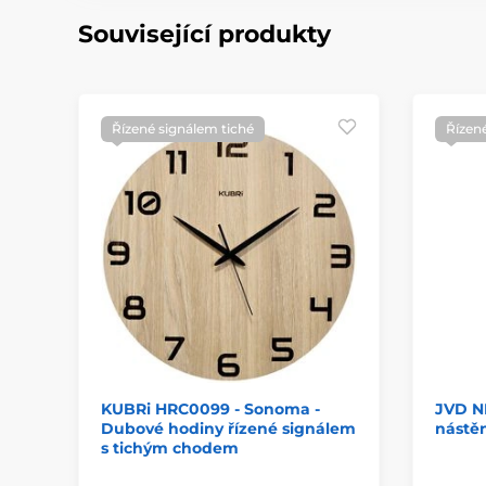
Související produkty
Řízené signálem tiché
Řízen
KUBRi HRC0099 - Sonoma -
JVD NR
Dubové hodiny řízené signálem
nástě
s tichým chodem