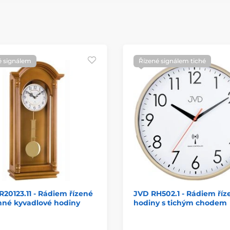
é signálem
Řízené signálem tiché
20123.11 - Rádiem řízené
JVD RH502.1 - Rádiem říz
nné kyvadlové hodiny
hodiny s tichým chodem