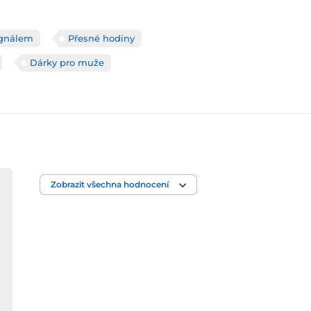
ignálem
Přesné hodiny
Dárky pro muže
Zobrazit všechna hodnocení