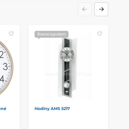
Řízené signálem
Ř
p
ené
Hodiny AMS 5217
Ho