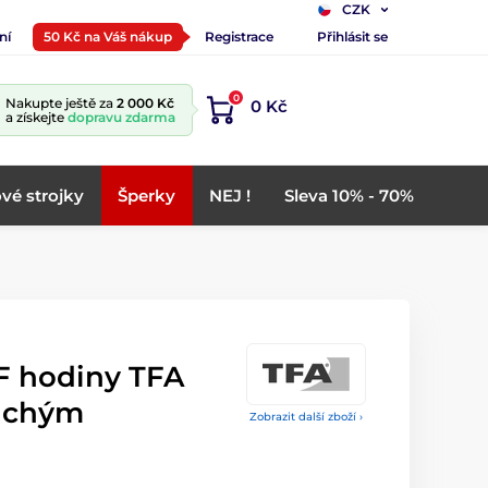
CZK
ní
50 Kč na Váš nákup
Registrace
Přihlásit se
0
Nakupte ještě za
2 000 Kč
0 Kč
a získejte
dopravu zdarma
vé strojky
Šperky
NEJ !
Sleva 10% - 70%
F hodiny TFA
tichým
Zobrazit další zboží ›