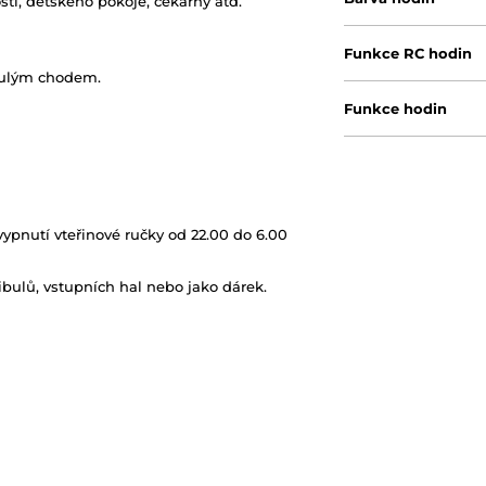
ti, dětského pokoje, čekárny atd.
Funkce RC hodin
nulým chodem.
Funkce hodin
pnutí vteřinové ručky od 22.00 do 6.00
ibulů, vstupních hal nebo jako dárek.