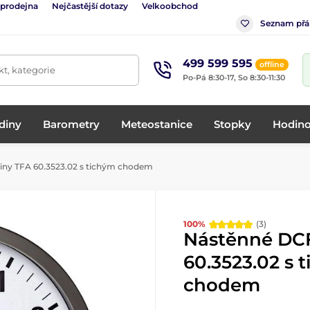
 prodejna
Nejčastější dotazy
Velkoobchod
Seznam přá
499 599 595
offline
t, kategorie
Po-Pá 8:30-17, So 8:30-11:30
diny
Barometry
Meteostanice
Stopky
Hodino
ny TFA 60.3523.02 s tichým chodem
100%
(3)
Nástěnné DC
60.3523.02 s 
chodem