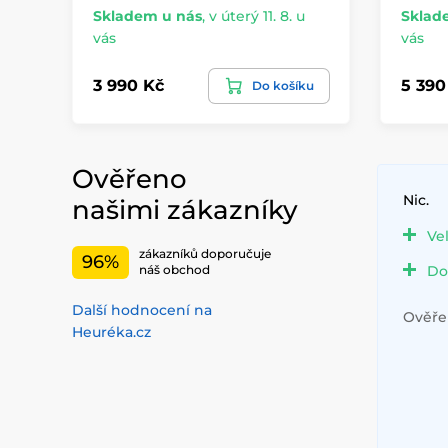
Skladem u nás
,
v úterý 11. 8. u
Sklad
vás
vás
3 990 Kč
5 390
Do košíku
Ověřeno
Nic.
našimi zákazníky
Ve
zákazníků doporučuje
96%
Do
náš obchod
Další hodnocení na
Ověřen
Heuréka.cz