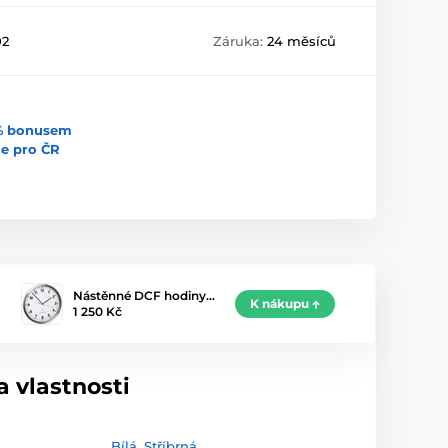
02
Záruka:
24 měsíců
5% bonusem
uce pro ČR
Nástěnné DCF hodiny…
K nákupu
1 250 Kč
 vlastnosti
Bílá
,
Stříbrná