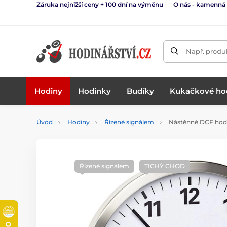
Záruka nejnižší ceny + 100 dní na výměnu
O nás - kamenná
Např. produk
Hodiny
Hodinky
Budíky
Kukačkové ho
Úvod
Hodiny
Řízené signálem
Nástěnné DCF hodi
Řízené signálem
TICHÝ CHOD