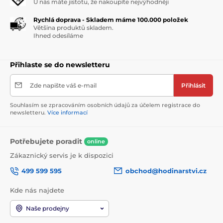
U nás máte jistotu, že nakoupíte nejvýhodněji
Rychlá doprava - Skladem máme 100.000 položek
Většina produktů skladem.
Ihned odesíláme
Přihlaste se do newsletteru
Zde napište váš e-mail
Přihlásit
Souhlasím se zpracováním osobních údajů za účelem registrace do
newsletteru.
Více informací
Potřebujete poradit
online
Zákaznický servis je k dispozici
499 599 595
obchod@hodinarstvi.cz
Kde nás najdete
Naše prodejny