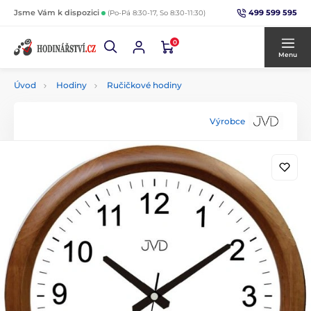
499 599 595
Jsme Vám k dispozici
(Po-Pá 8:30-17, So 8:30-11:30)
0
Menu
Úvod
Hodiny
Ručičkové hodiny
Výrobce