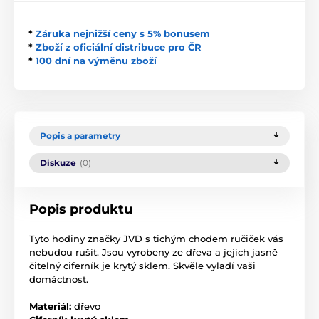
*
Záruka nejnižší ceny s 5% bonusem
*
Zboží z oficiální distribuce pro ČR
*
100 dní na výměnu zboží
Popis a parametry
Diskuze
(0)
Popis produktu
Tyto hodiny značky JVD s tichým chodem ručiček vás
nebudou rušit. Jsou vyrobeny ze dřeva a jejich jasně
čitelný ciferník je krytý sklem. Skvěle vyladí vaši
domáctnost.
Materiál:
dřevo