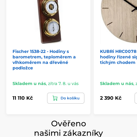
Fischer 1538-22 - Hodiny s
KUBRi HRC0078 
barometrem, teploměrem a
hodiny řízené s
vlhkoměrem na dřevěné
tichým chodem
podložce
Skladem u nás
,
zítra 7. 8. u vás
Skladem u nás
,
11 110 Kč
2 390 Kč
Do košíku
Ověřeno
našimi zákazníky