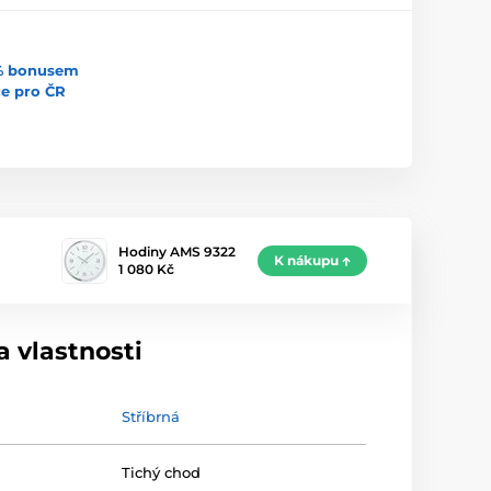
5% bonusem
uce pro ČR
Hodiny AMS 9322
K nákupu
1 080 Kč
 vlastnosti
Stříbrná
Tichý chod