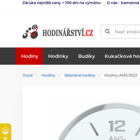
Záruka nejnižší ceny + 100 dní na výměnu
O nás - kamenná
Např. produk
Hodiny
Hodinky
Budíky
Kukačkové ho
Úvod
Hodiny
Skleněné hodiny
Hodiny AMS 9322