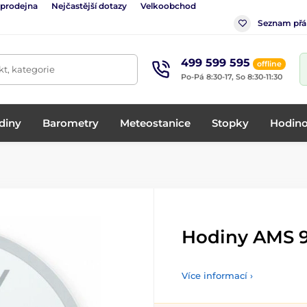
 prodejna
Nejčastější dotazy
Velkoobchod
Seznam přá
499 599 595
offline
t, kategorie
Po-Pá 8:30-17, So 8:30-11:30
diny
Barometry
Meteostanice
Stopky
Hodino
Hodiny AMS 
Více informací ›