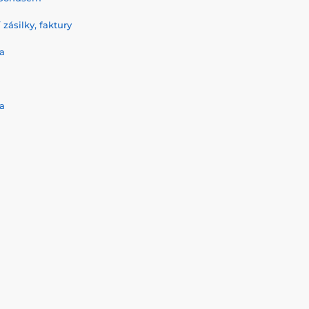
zásilky, faktury
a
a