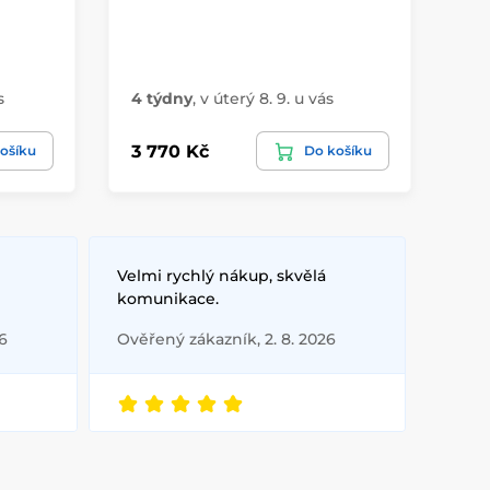
Sk
s
4 týdny
,
v úterý 8. 9. u vás
vá
3 770 Kč
90
ošíku
Do košíku
Velmi rychlý nákup, skvělá
komunikace.
6
Ověřený zákazník, 2. 8. 2026