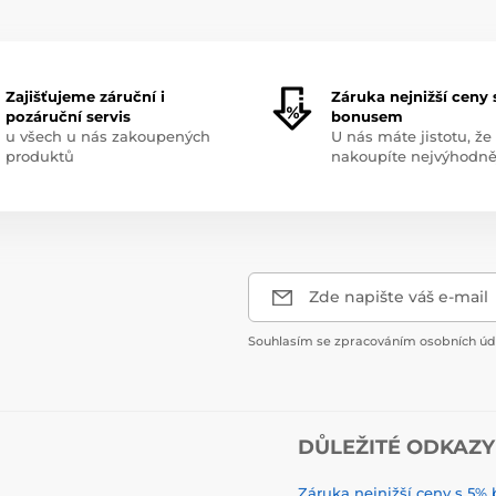
Zajišťujeme záruční i
Záruka nejnižší ceny 
pozáruční servis
bonusem
u všech u nás zakoupených
U nás máte jistotu, že
produktů
nakoupíte nejvýhodně
Zde napište váš e-mail
Souhlasím se zpracováním osobních úda
DŮLEŽITÉ ODKAZY
Záruka nejnižší ceny s 5