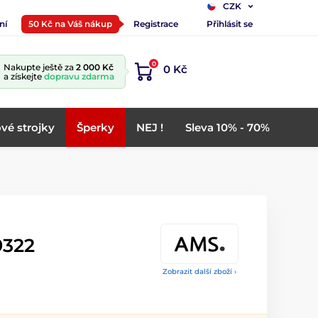
CZK
ní
50 Kč na Váš nákup
Registrace
Přihlásit se
0
Nakupte ještě za
2 000 Kč
0 Kč
a získejte
dopravu zdarma
vé strojky
Šperky
NEJ !
Sleva 10% - 70%
9322
Zobrazit další zboží ›