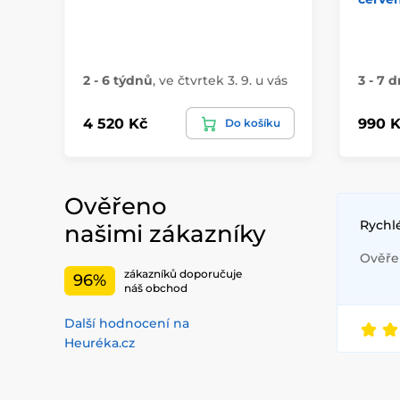
2 - 6 týdnů
,
ve čtvrtek 3. 9. u vás
3 - 7 d
4 520 Kč
990 K
Do košíku
Ověřeno
Rychl
našimi zákazníky
Ověřen
zákazníků doporučuje
96%
náš obchod
Další hodnocení na
Heuréka.cz