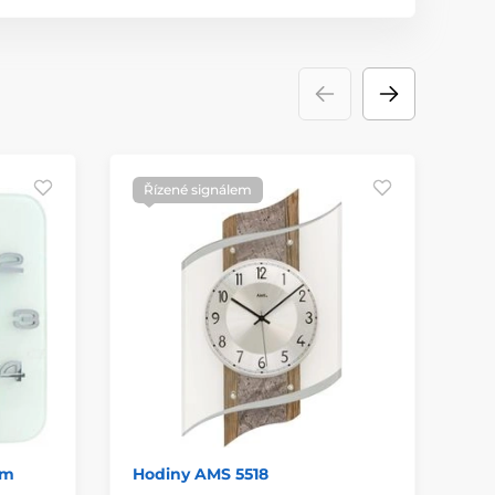
Řízené signálem
cm
Hodiny AMS 5518
Ho