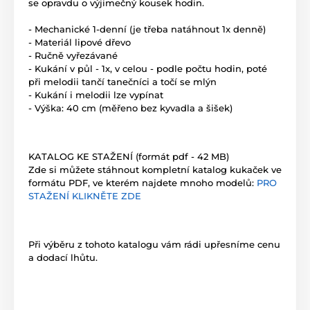
se opravdu o výjimečný kousek hodin.
- Mechanické 1-denní (je třeba natáhnout 1x denně)
- Materiál lipové dřevo
- Ručně vyřezávané
- Kukání v půl - 1x, v celou - podle počtu hodin, poté
při melodii tančí tanečníci a točí se mlýn
- Kukání i melodii lze vypínat
- Výška: 40 cm (měřeno bez kyvadla a šišek)
KATALOG KE STAŽENÍ (formát pdf - 42 MB)
Zde si můžete stáhnout kompletní katalog kukaček ve
formátu PDF, ve kterém najdete mnoho modelů:
PRO
STAŽENÍ KLIKNĚTE ZDE
Při výběru z tohoto katalogu vám rádi upřesníme cenu
a dodací lhůtu.