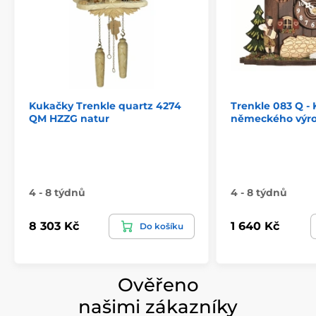
Kukačky Trenkle quartz 4274
Trenkle 083 Q -
QM HZZG natur
německého výr
4 - 8 týdnů
4 - 8 týdnů
8 303 Kč
1 640 Kč
Do košíku
Ověřeno
našimi zákazníky