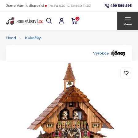
499 599 595
Jsme Vám k dispozici
(Po-Pá 8:30-17, So 8:30-11:30)
0
Menu
Úvod
Kukačky
Výrobce