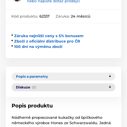
nebo napište dotaz prodejci
Kód produktu:
6233T
Záruka:
24 měsíců
*
Záruka nejnižší ceny s 5% bonusem
*
Zboží z oficiální distribuce pro ČR
*
100 dní na výměnu zboží
Popis a parametry
Diskuze
(0)
Popis produktu
Nádherně propracované kukačky od špičkového
německého výrobce Hones ze Schwarzwaldu. Jedná