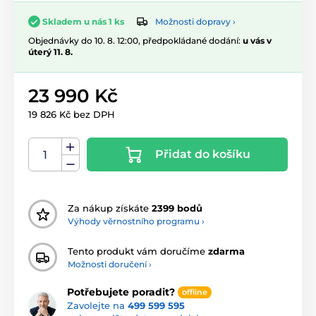
Možnosti dopravy ›
Skladem u nás 1 ks
Objednávky do 10. 8. 12:00, předpokládané dodání:
u vás v
úterý 11. 8.
23 990 Kč
19 826 Kč bez DPH
Přidat do košíku
Za nákup získáte
2399 bodů
Výhody věrnostního programu ›
Tento produkt vám doručíme
zdarma
Možnosti doručení ›
Potřebujete poradit?
offline
Zavolejte na
499 599 595