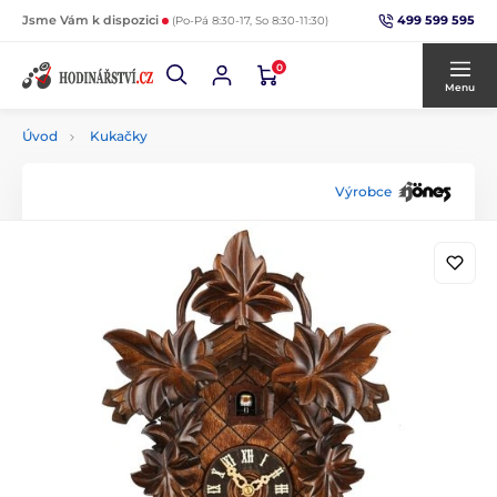
499 599 595
Jsme Vám k dispozici
(Po-Pá 8:30-17, So 8:30-11:30)
0
Menu
Úvod
Kukačky
Výrobce