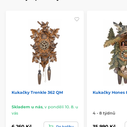
Kukačky Trenkle 362 QM
Kukačky Hones 
Skladem u nás
,
v pondělí 10. 8. u
vás
4 - 8 týdnů
6 260 Kč
35 990 Kč
Do košíku