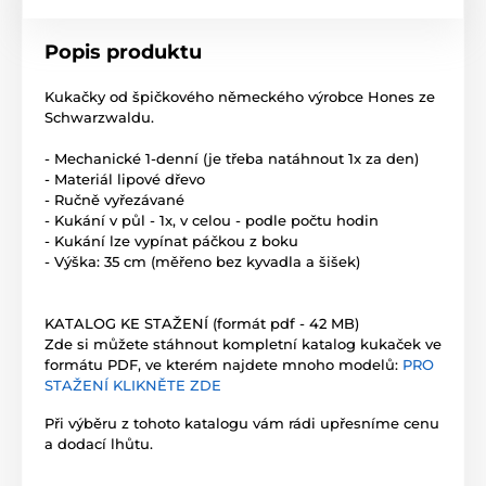
Popis produktu
Kukačky od špičkového německého výrobce Hones ze
Schwarzwaldu.
- Mechanické 1-denní (je třeba natáhnout 1x za den)
- Materiál lipové dřevo
- Ručně vyřezávané
- Kukání v půl - 1x, v celou - podle počtu hodin
- Kukání lze vypínat páčkou z boku
- Výška: 35 cm (měřeno bez kyvadla a šišek)
KATALOG KE STAŽENÍ (formát pdf - 42 MB)
Zde si můžete stáhnout kompletní katalog kukaček ve
formátu PDF, ve kterém najdete mnoho modelů:
PRO
STAŽENÍ KLIKNĚTE ZDE
Při výběru z tohoto katalogu vám rádi upřesníme cenu
a dodací lhůtu.