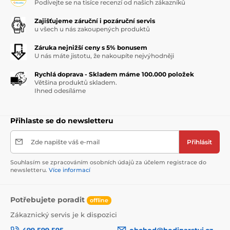
Podívejte se na tisíce recenzí od našich zákazníků
Zajišťujeme záruční i pozáruční servis
u všech u nás zakoupených produktů
Záruka nejnižší ceny s 5% bonusem
U nás máte jistotu, že nakoupíte nejvýhodněji
Rychlá doprava - Skladem máme 100.000 položek
Většina produktů skladem.
Ihned odesíláme
Přihlaste se do newsletteru
Zde napište váš e-mail
Přihlásit
Souhlasím se zpracováním osobních údajů za účelem registrace do
newsletteru.
Více informací
Potřebujete poradit
offline
Zákaznický servis je k dispozici