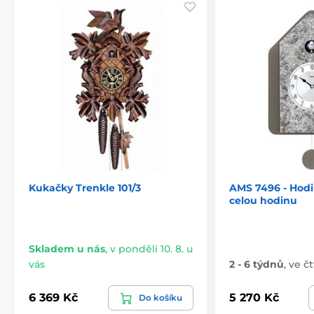
Kukačky Trenkle 101/3
AMS 7496 - Hodi
celou hodinu
Skladem u nás
,
v pondělí 10. 8. u
vás
2 - 6 týdnů
,
ve čt
6 369 Kč
5 270 Kč
Do košíku