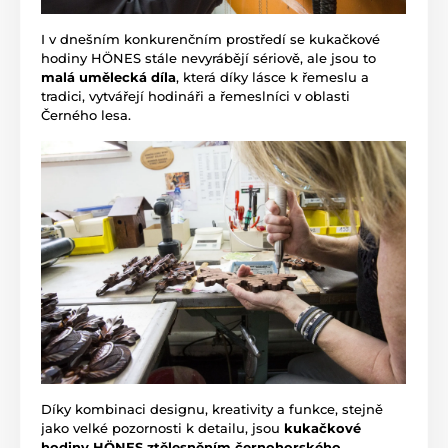
I v dnešním konkurenčním prostředí se kukačkové
hodiny HÖNES stále nevyrábějí sériově, ale jsou to
malá umělecká díla
, která díky lásce k řemeslu a
tradici, vytvářejí hodináři a řemeslníci v oblasti
Černého lesa.
Díky kombinaci designu, kreativity a funkce, stejně
jako velké pozornosti k detailu, jsou
kukačkové
hodiny HÖNES ztělesněním černohorského