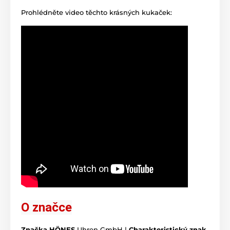
Prohlédněte video těchto krásných kukaček:
O značce
Značka HÖNES
Uhren GmbH |
Charakteristický znak