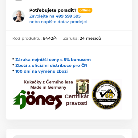
Potřebujete poradit?
offline
Zavolejte na
499 599 595
nebo napište dotaz prodejci
Kód produktu:
8442/4
Záruka:
24 měsíců
*
Záruka nejnižší ceny s 5% bonusem
*
Zboží z oficiální distribuce pro ČR
*
100 dní na výměnu zboží