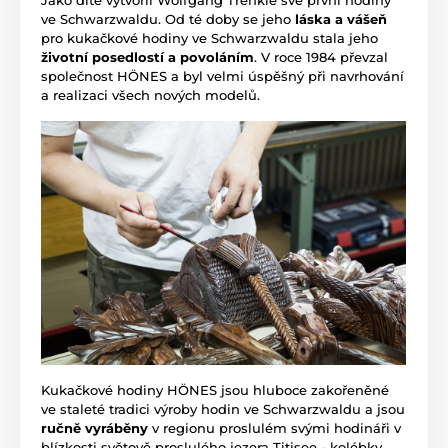
Jako dítě vytvořil Wolfgang Trenkle své první hodiny
ve Schwarzwaldu. Od té doby se jeho
láska a vášeň
pro kukačkové hodiny ve Schwarzwaldu stala jeho
životní posedlostí a povoláním
. V roce 1984 převzal
společnost HÖNES a byl velmi úspěšný při navrhování
a realizaci všech nových modelů.
Kukačkové hodiny HÖNES jsou hluboce zakořeněné
ve staleté tradici výroby hodin ve Schwarzwaldu a jsou
ručně vyráběny
v regionu proslulém svými hodináři v
blízkosti světově proslulého jezera Titisee - kolébky