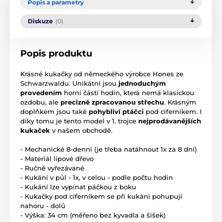
Popis a parametry
Diskuze
(0)
Popis produktu
Krásné kukačky od německého výrobce Hones ze
Schwarzwaldu. Unikátní jsou
jednoduchým
provedením
horní částí hodin, která nemá klasickou
ozdobu, ale
precizně zpracovanou střechu
. Krásným
doplňkem jsou také
pohybliví ptáčci
pod ciferníkem. I
díky tomu je tento model v 1. trojce
nejprodávanějších
kukaček
v našem obchodě.
- Mechanické 8-denní (je třeba natáhnout 1x za 8 dní)
- Materiál lipové dřevo
- Ručně vyřezávané
- Kukání v půl - 1x, v celou - podle počtu hodin
- Kukání lze vypínat páčkou z boku
- Kukačky pod ciferníkem se při kukání pohupují
nahoru - dolů
- Výška: 34 cm (měřeno bez kyvadla a šišek)