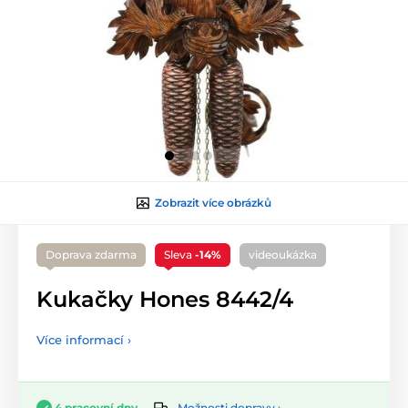
Zobrazit více obrázků
Doprava zdarma
Sleva
-14%
videoukázka
Kukačky Hones 8442/4
Více informací ›
Možnosti dopravy ›
4 pracovní dny