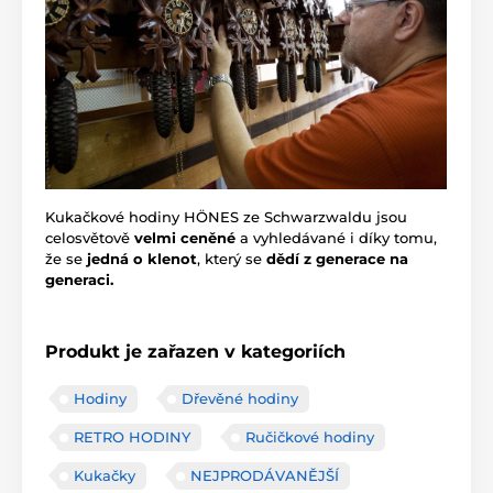
Kukačkové hodiny HÖNES ze Schwarzwaldu jsou
celosvětově
velmi ceněné
a vyhledávané i díky tomu,
že se
jedná o klenot
, který se
dědí z generace na
generaci.
Produkt je zařazen v kategoriích
Hodiny
Dřevěné hodiny
RETRO HODINY
Ručičkové hodiny
Kukačky
NEJPRODÁVANĚJŠÍ