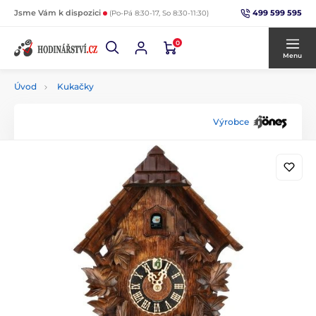
499 599 595
Jsme Vám k dispozici
(Po-Pá 8:30-17, So 8:30-11:30)
0
Menu
Úvod
Kukačky
Výrobce