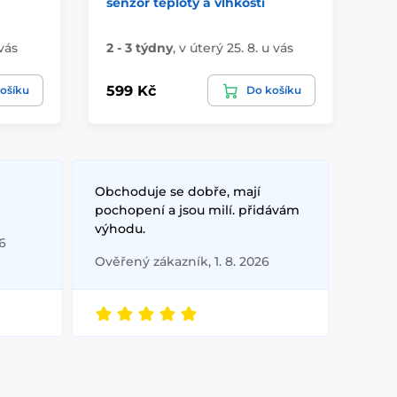
senzor teploty a vlhkosti
 vás
2 - 3 týdny
,
v úterý 25. 8. u vás
3 -
599 Kč
68
ošíku
Do košíku
Obchoduje se dobře, mají
pochopení a jsou milí. přidávám
výhodu.
6
Ověřený zákazník, 1. 8. 2026