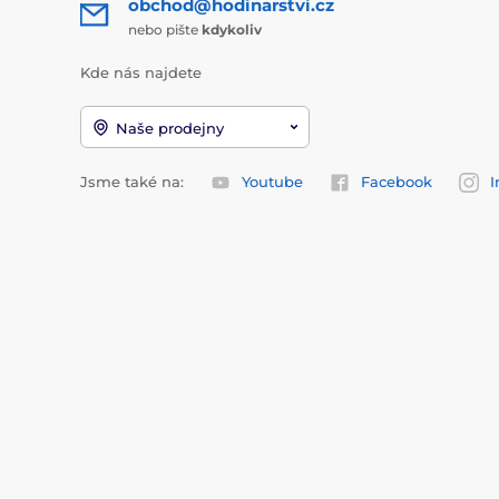
obchod@hodinarstvi.cz
nebo pište
kdykoliv
Kde nás najdete
Naše prodejny
Jsme také na:
Youtube
Facebook
I