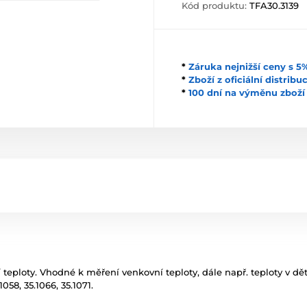
Kód produktu:
TFA30.3139
*
Záruka nejnižší ceny s 
*
Zboží z oficiální distrib
*
100 dní na výměnu zboží
 teploty. Vhodné k měření venkovní teploty, dále např. teploty v d
058, 35.1066, 35.1071.