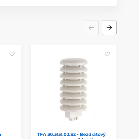
a
TFA 30.3151.02.S2 - Bezdrátový
Be