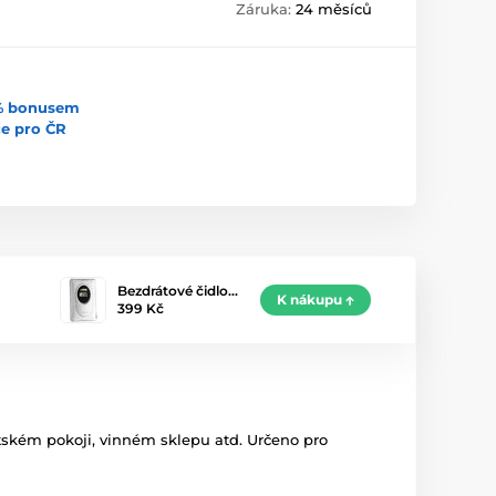
Záruka:
24 měsíců
5% bonusem
uce pro ČR
Bezdrátové čidlo…
K nákupu
399 Kč
ětském pokoji, vinném sklepu atd. Určeno pro