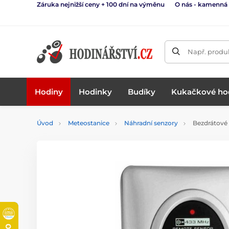
Záruka nejnižší ceny + 100 dní na výměnu
O nás - kamenná
Např. produk
Hodiny
Hodinky
Budíky
Kukačkové ho
Úvod
Meteostanice
Náhradní senzory
Bezdrátové 