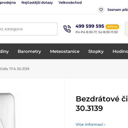
 prodejna
Nejčastější dotazy
Velkoobchod
Seznam přá
499 599 595
offline
t, kategorie
Po-Pá 8:30-17, So 8:30-11:30
diny
Barometry
Meteostanice
Stopky
Hodino
čidlo TFA 30.3139
Bezdrátové č
30.3139
Více informací ›