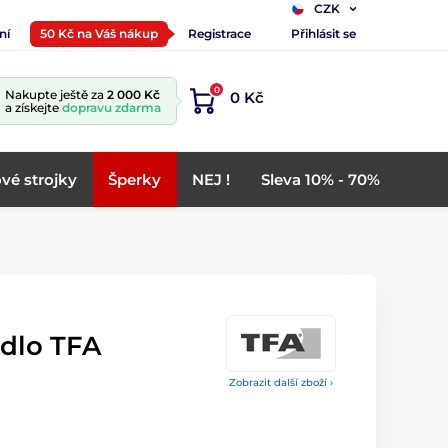
CZK
ní
50 Kč na Váš nákup
Registrace
Přihlásit se
0
Nakupte ještě za
2 000 Kč
0 Kč
a získejte
dopravu zdarma
vé strojky
Šperky
NEJ !
Sleva 10% - 70%
idlo TFA
Zobrazit další zboží ›