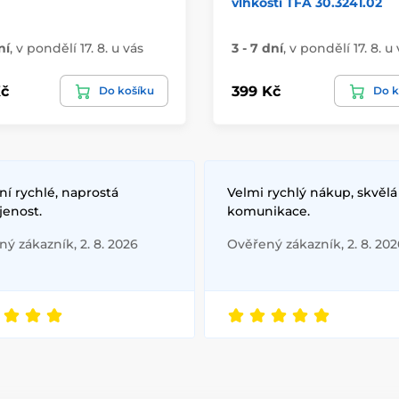
vlhkosti TFA 30.3241.02
ní
,
v pondělí 17. 8. u vás
3 - 7 dní
,
v pondělí 17. 8. u
č
399 Kč
Do košíku
Do k
í rychlé, naprostá
Velmi rychlý nákup, skvělá
jenost.
komunikace.
ý zákazník, 2. 8. 2026
Ověřený zákazník, 2. 8. 202