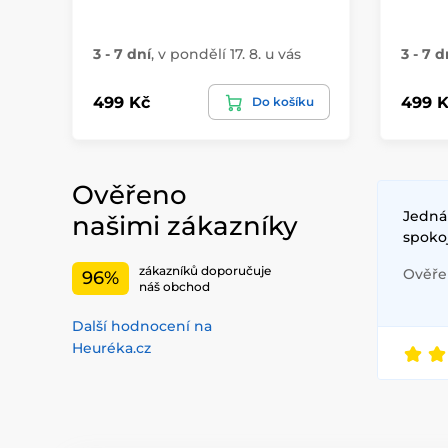
3 - 7 dní
,
v pondělí 17. 8. u vás
3 - 7 d
499 Kč
499 K
Do košíku
Ověřeno
Jednán
našimi zákazníky
spoko
zákazníků doporučuje
Ověřen
96%
náš obchod
Další hodnocení na
Heuréka.cz