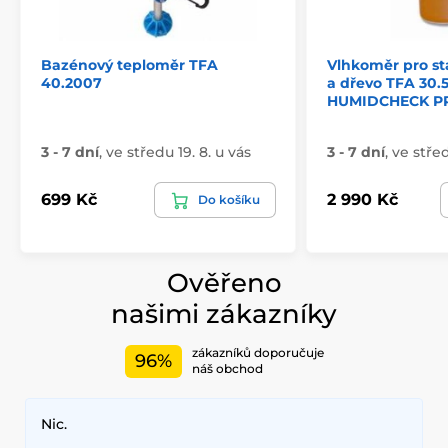
Bazénový teploměr TFA
Vlhkoměr pro st
40.2007
a dřevo TFA 30.
HUMIDCHECK P
3 - 7 dní
,
ve středu 19. 8. u vás
3 - 7 dní
,
ve střed
699 Kč
2 990 Kč
Do košíku
Ověřeno
našimi zákazníky
zákazníků doporučuje
96%
náš obchod
Nic.