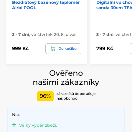
Bezdrátový bazénový teploměr
Digitální vpicho
Airbi POOL
sonda 30cm TFA
3 - 7 dní
,
ve čtvrtek 20. 8. u vás
3 - 7 dní
,
ve čtvrt
999 Kč
799 Kč
Do košíku
Ověřeno
našimi zákazníky
zákazníků doporučuje
96%
náš obchod
Nic.
Velký výběr zboží.