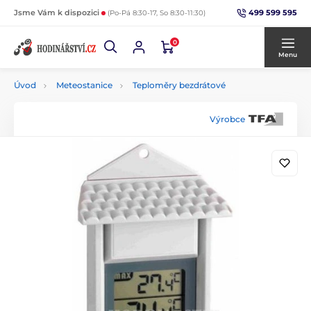
499 599 595
Jsme Vám k dispozici
(Po-Pá 8:30-17, So 8:30-11:30)
0
Menu
Úvod
Meteostanice
Teploměry bezdrátové
Výrobce