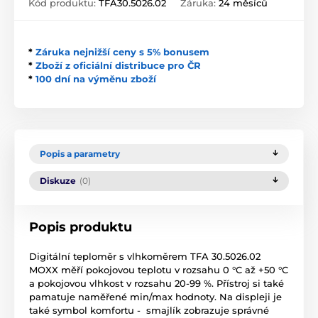
Kód produktu:
TFA30.5026.02
Záruka:
24 měsíců
*
Záruka nejnižší ceny s 5% bonusem
*
Zboží z oficiální distribuce pro ČR
*
100 dní na výměnu zboží
Popis a parametry
Diskuze
(0)
Popis produktu
Digitální teploměr s vlhkoměrem TFA 30.5026.02
MOXX měří pokojovou teplotu v rozsahu 0 °C až +50 °C
a pokojovou vlhkost v rozsahu 20-99 %. Přístroj si také
pamatuje naměřené min/max hodnoty. Na displeji je
také symbol komfortu - smajlík zobrazuje správné