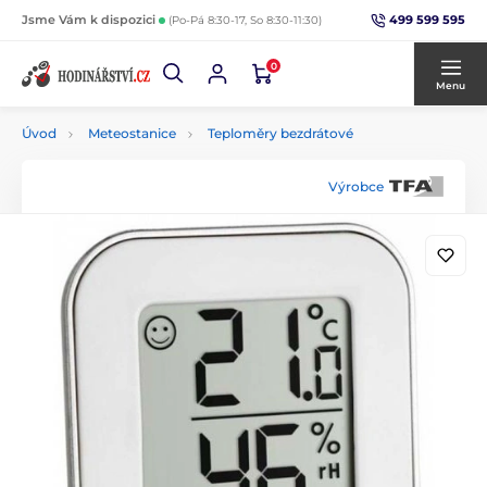
499 599 595
Jsme Vám k dispozici
(Po-Pá 8:30-17, So 8:30-11:30)
0
Menu
Úvod
Meteostanice
Teploměry bezdrátové
Výrobce