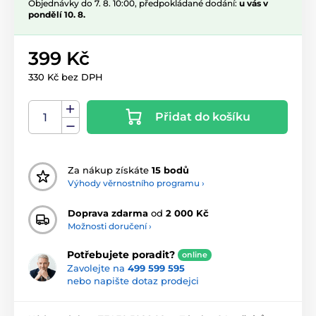
Objednávky do 7. 8. 10:00, předpokládané dodání:
u vás v
pondělí 10. 8.
399 Kč
330 Kč bez DPH
Přidat do košíku
Za nákup získáte
15 bodů
Výhody věrnostního programu ›
Doprava zdarma
od
2 000 Kč
Možnosti doručení ›
Potřebujete poradit?
online
Zavolejte na
499 599 595
nebo napište dotaz prodejci