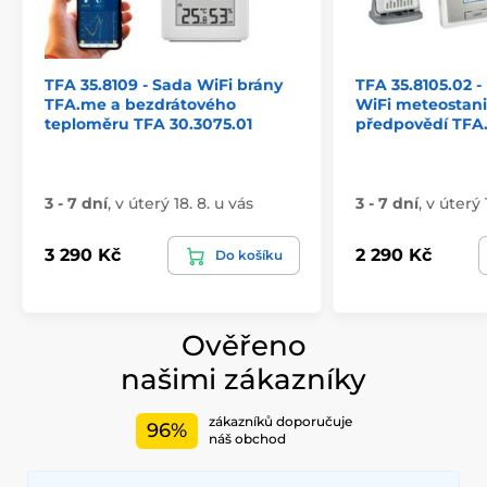
TFA 35.8109 - Sada WiFi brány
TFA 35.8105.02 -
TFA.me a bezdrátového
WiFi meteostani
teploměru TFA 30.3075.01
předpovědí TFA
3 - 7 dní
,
v úterý 18. 8. u vás
3 - 7 dní
,
v úterý 
3 290 Kč
2 290 Kč
Do košíku
Ověřeno
našimi zákazníky
zákazníků doporučuje
96%
náš obchod