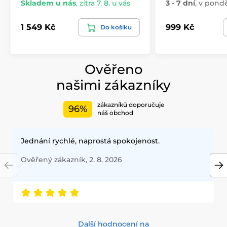
Skladem u nás
,
zítra 7. 8. u vás
3 - 7 dní
,
v ponděl
1 549 Kč
999 Kč
Do košíku
Ověřeno
našimi zákazníky
zákazníků doporučuje
96%
náš obchod
Jednání rychlé, naprostá spokojenost.
Ověřený zákazník, 2. 8. 2026
Další hodnocení na