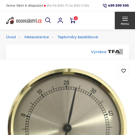
499 599 595
Jsme Vám k dispozici
(Po-Pá 8:30-17, So 8:30-11:30)
0
Menu
Úvod
Meteostanice
Teploměry bezdrátové
Výrobce