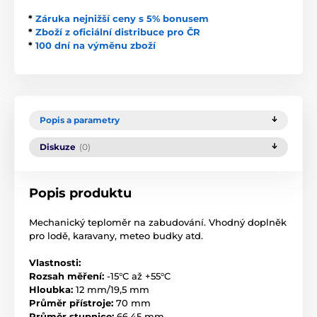
*
Záruka nejnižší ceny s 5% bonusem
*
Zboží z oficiální distribuce pro ČR
*
100 dní na výměnu zboží
Popis a parametry
Diskuze
(0)
Popis produktu
Mechanický teploměr na zabudování. Vhodný doplněk
pro lodě, karavany, meteo budky atd.
Vlastnosti:
Rozsah měření:
-15°C až +55°C
Hloubka:
12 mm/19,5 mm
Průměr přístroje:
70 mm
Průměr stupnice:
66,45 mm