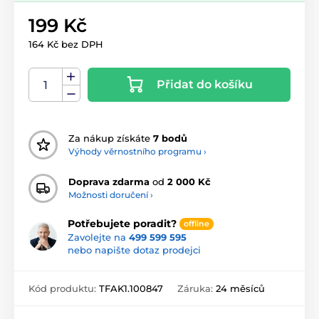
199 Kč
164 Kč bez DPH
Přidat do košíku
Za nákup získáte
7 bodů
Výhody věrnostního programu ›
Doprava zdarma
od
2 000 Kč
Možnosti doručení ›
Potřebujete poradit?
offline
Zavolejte na
499 599 595
nebo napište dotaz prodejci
Kód produktu:
TFAK1.100847
Záruka:
24 měsíců