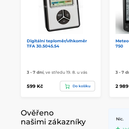
Digitální teploměr/vlhkoměr
Meteo
TFA 30.5045.54
750
3 - 7 dní
,
ve středu 19. 8. u vás
3 - 7 d
599 Kč
2 989
Do košíku
Ověřeno
Nic.
našimi zákazníky