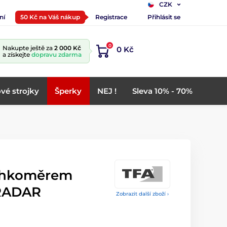
CZK
ní
50 Kč na Váš nákup
Registrace
Přihlásit se
0
Nakupte ještě za
2 000 Kč
0 Kč
a získejte
dopravu zdarma
vé strojky
Šperky
NEJ !
Sleva 10% - 70%
vlhkoměrem
 RADAR
Zobrazit další zboží ›