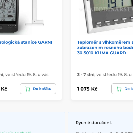
rologická stanice GARNI
Teploměr s vlhkoměrem a
zobrazením rosného bod
30.5010 KLIMA GUARD
ní
,
ve středu 19. 8. u vás
3 - 7 dní
,
ve středu 19. 8. u
 Kč
1 075 Kč
Do košíku
Do k
Rychlé doručení.