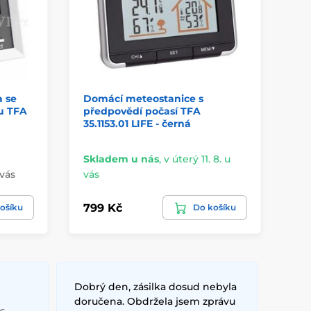
 se
Domácí meteostanice s
Rá
u TFA
předpovědí počasí TFA
60
35.1153.01 LIFE - černá
di
Skladem u nás
,
v úterý 11. 8. u
Sk
 vás
vás
vá
799 Kč
1 
ošíku
Do košíku
Dobrý den, zásilka dosud nebyla
doručena. Obdržela jsem zprávu