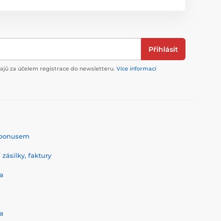
Přihlásit
jů za účelem registrace do newsletteru.
Více informací
% bonusem
zásilky, faktury
a
a