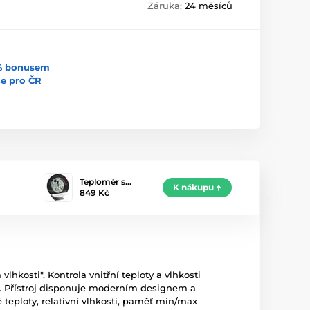
Záruka:
24 měsíců
5% bonusem
uce pro ČR
Teploměr s…
K nákupu
849 Kč
 vlhkosti".
Kontrola vnitřní teploty a vlhkosti
.
Přístroj disponuje moderním designem a
 teploty, relativní vlhkosti, paměť min/max