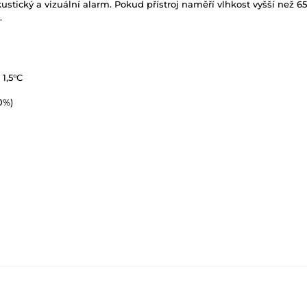
ustický a vizuální alarm. Pokud přístroj naměří vlhkost vyšší než 
.
 1,5°C
0%)