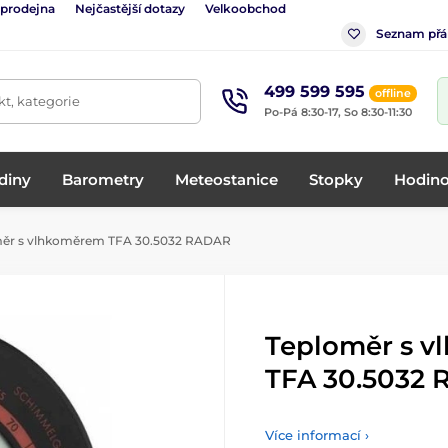
 prodejna
Nejčastější dotazy
Velkoobchod
Seznam přá
499 599 595
offline
t, kategorie
Po-Pá 8:30-17, So 8:30-11:30
diny
Barometry
Meteostanice
Stopky
Hodino
ěr s vlhkoměrem TFA 30.5032 RADAR
Teploměr s 
TFA 30.5032
Více informací ›