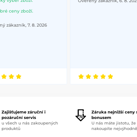
lký výběr zboží.
Ověřený zákazník, 6. 8. 20
bré ceny zboží.
ý zákazník, 7. 8. 2026
Zajišťujeme záruční i
Záruka nejnižší ceny 
pozáruční servis
bonusem
u všech u nás zakoupených
U nás máte jistotu, že
produktů
nakoupíte nejvýhodně