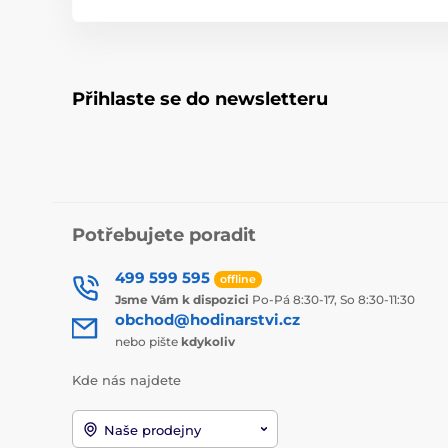
Přihlaste se do newsletteru
Potřebujete poradit
499 599 595
offline
Jsme Vám k dispozici
Po-Pá 8:30-17, So 8:30-11:30
obchod@hodinarstvi.cz
nebo pište
kdykoliv
Kde nás najdete
Naše prodejny