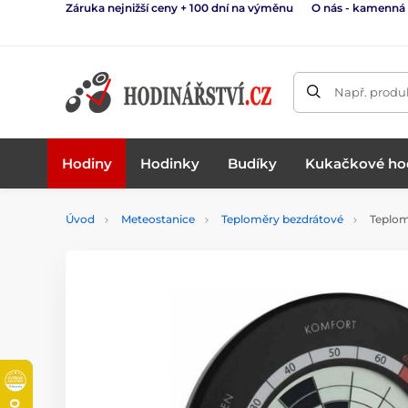
Záruka nejnižší ceny + 100 dní na výměnu
O nás - kamenná
Např. produk
Hodiny
Hodinky
Budíky
Kukačkové ho
Úvod
Meteostanice
Teploměry bezdrátové
Teplom