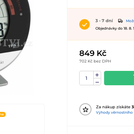
3 - 7 dní
Možn
Objednávky do 18. 8.
849 Kč
702 Kč bez DPH
Za nákup získáte
3
Výhody věrnostního
ine