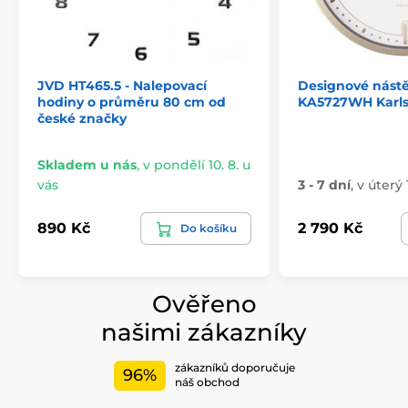
JVD HT465.5 - Nalepovací
Designové nást
hodiny o průměru 80 cm od
KA5727WH Karl
české značky
Skladem u nás
,
v pondělí 10. 8. u
vás
3 - 7 dní
,
v úterý 
890 Kč
2 790 Kč
Do košíku
Ověřeno
našimi zákazníky
zákazníků doporučuje
96%
náš obchod