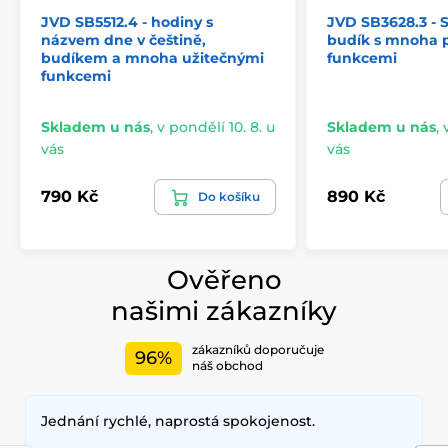
JVD SB5512.4 - hodiny s
JVD SB3628.3 - St
názvem dne v češtině,
budík s mnoha 
budíkem a mnoha užitečnými
funkcemi
funkcemi
Skladem u nás
,
v pondělí 10. 8. u
Skladem u nás
,
vás
vás
790 Kč
890 Kč
Do košíku
Ověřeno
našimi zákazníky
zákazníků doporučuje
96%
náš obchod
Jednání rychlé, naprostá spokojenost.