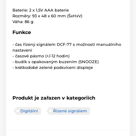
Baterie: 2 x 1,5V AAA baterie
Rozměry: 93 x 48 x 60 mm (ŠxHxV)
Váha: 86 g
Funkce
- čas řízený signálem DCF-77 s možností manuálního
nastavení
- časové pásmo (+/-12 hodin)
- budík s opakovaným buzením (SNOOZE)
- krátkodobé zelené podsvícení displeje
Produkt je zařazen v kategoriích
Digitální
Řízené signálem