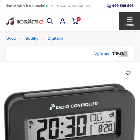
499 599 595
Jsme Vám k dispozici
(Po-Pá 8:30-17, So 8:30-11:30)
0
Menu
Úvod
Budíky
Digitální
Výrobce