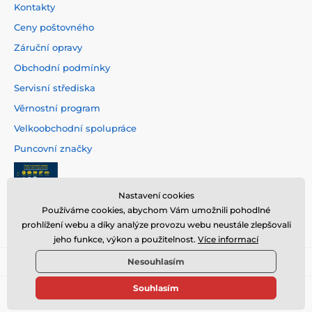
Kontakty
Ceny poštovného
Záruční opravy
Obchodní podmínky
Servisní střediska
Věrnostní program
Velkoobchodní spolupráce
Puncovní značky
Nastavení cookies
Používáme cookies, abychom Vám umožnili pohodlné
prohlížení webu a díky analýze provozu webu neustále zlepšovali
jeho funkce, výkon a použitelnost.
Více informací
Nesouhlasím
Souhlasím
© 2026 www.hodinarstvi.cz ⦁ E-shop vytvořila
SIMPLIA.cz