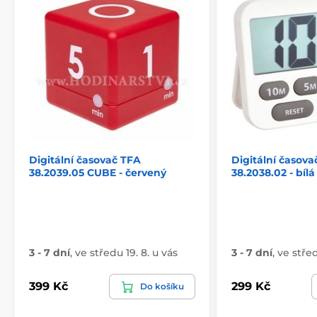
Digitální časovač TFA
Digitální časova
38.2039.05 CUBE - červený
38.2038.02 - bílá
3 - 7 dní
,
ve středu 19. 8. u vás
3 - 7 dní
,
ve střed
399 Kč
299 Kč
Do košíku