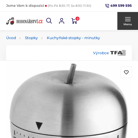
499 599 595
Jsme Vám k dispozici
(Po-Pá 8:30-17, So 8:30-11:30)
0
Menu
Úvod
Stopky
Kuchyňské stopky - minutky
Výrobce