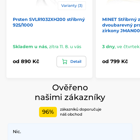
Varianty (3)
Prsten SVLR1032XH200 stříbrný
MINET Stříbrný 
925/1000
dvoubarevný prs
zirkony JMAN0
Skladem u nás
,
zítra 11. 8. u vás
3 dny
,
ve čtvrtek 
od 890 Kč
od 799 Kč
Detail
Ověřeno
našimi zákazníky
zákazníků doporučuje
96%
náš obchod
Nic.