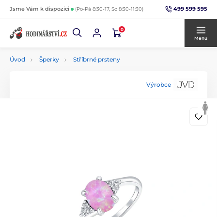
499 599 595
Jsme Vám k dispozici
(Po-Pá 8:30-17, So 8:30-11:30)
0
Menu
Úvod
Šperky
Stříbrné prsteny
Výrobce