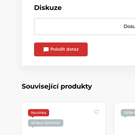
Diskuze
Dosu
Položit dotaz
Související produkty
Novinka
Stříbr
Stříbro 925/1000