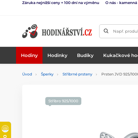
Záruka nejnižší ceny + 100 dní na výměnu
O nás - kamenná
Např. produk
Hodiny
Hodinky
Budíky
Kukačkové ho
Úvod
Šperky
Stříbrné prsteny
Prsten JVD 925/100
Stříbro 925/1000