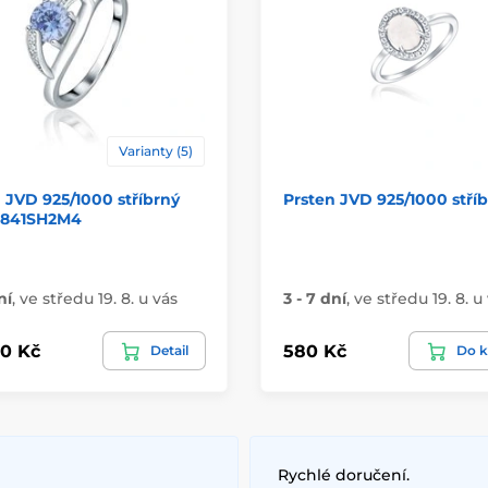
Varianty (5)
 JVD 925/1000 stříbrný
Prsten JVD 925/1000 stří
841SH2M4
ní
,
ve středu 19. 8. u vás
3 - 7 dní
,
ve středu 19. 8. u
0 Kč
580 Kč
Detail
Do k
Rychlé doručení.