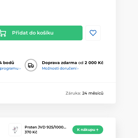
Přidat do košíku
4 bodů
Doprava zdarma
od
2 000 Kč
 programu ›
Možnosti doručení ›
Záruka:
24 měsíců
Prsten JVD 925/1000…
K nákupu
370 Kč