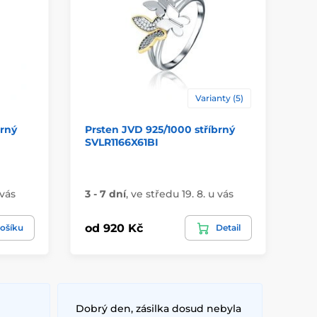
Varianty (5)
brný
Prsten JVD 925/1000 stříbrný
Pr
SVLR1166X61BI
st
 vás
3 - 7 dní
,
ve středu 19. 8. u vás
3 -
od 920 Kč
od
ošíku
Detail
Dobrý den, zásilka dosud nebyla