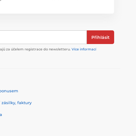
Přihlásit
jů za účelem registrace do newsletteru.
Více informací
% bonusem
zásilky, faktury
a