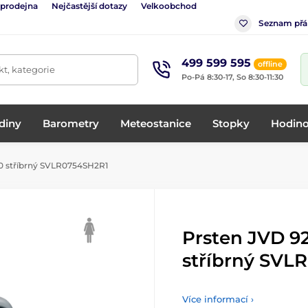
 prodejna
Nejčastější dotazy
Velkoobchod
Seznam přá
499 599 595
offline
t, kategorie
Po-Pá 8:30-17, So 8:30-11:30
diny
Barometry
Meteostanice
Stopky
Hodino
0 stříbrný SVLR0754SH2R1
Prsten JVD 9
stříbrný SVL
Více informací ›