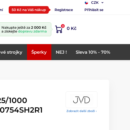
CZK
ní
50 Kč na Váš nákup
Registrace
Přihlásit se
0
Nakupte ještě za
2 000 Kč
0 Kč
a získejte
dopravu zdarma
vé strojky
Šperky
NEJ !
Sleva 10% - 70%
25/1000
R0754SH2R1
Zobrazit další zboží ›