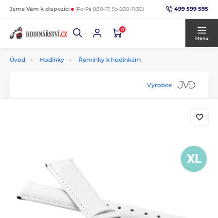
499 599 595
Jsme Vám k dispozici
(Po-Pá 8:30-17, So 8:30-11:30)
0
Menu
Úvod
Hodinky
Řemínky k hodinkám
Výrobce