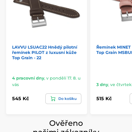
LAVVU LSUAC22 Hnědý pilotní
Řemínek MINET 
řemínek PILOT z luxusní kůže
Top Grain MSBU
Top Grain - 22
4 pracovní dny
,
v pondělí 17. 8. u
vás
3 dny
,
ve čtvrtek 
545 Kč
515 Kč
Do košíku
Ověřeno