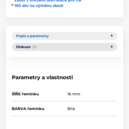
*
Zboží z oficiální distribuce pro ČR
*
100 dní na výměnu zboží
Popis a parametry
Diskuze
(0)
Parametry a vlastnosti
ŠÍŘE řemínku
16 mm
BARVA řemínku
Bílá