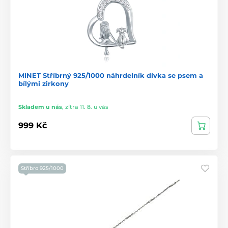
MINET Stříbrný 925/1000 náhrdelník dívka se psem a
bílými zirkony
Skladem u nás
,
zítra 11. 8. u vás
999 Kč
Stříbro 925/1000