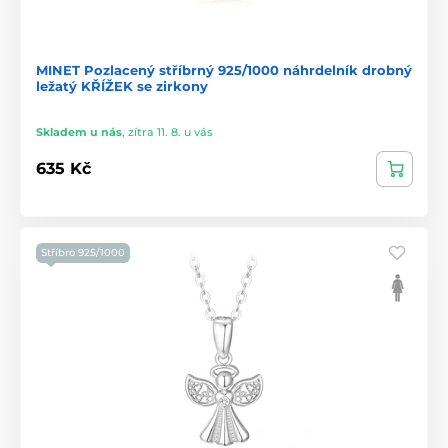
MINET Pozlacený stříbrný 925/1000 náhrdelník drobný
ležatý KŘÍŽEK se zirkony
Skladem u nás
,
zítra 11. 8. u vás
635 Kč
Stříbro 925/1000