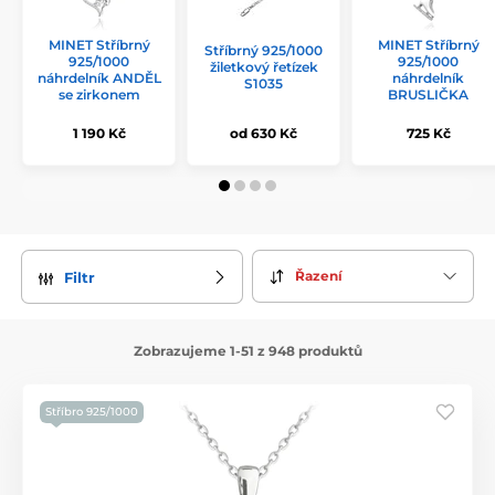
MINET Stříbrný
MINET Stříbrný
Stříbrný 925/1000
925/1000
925/1000
žiletkový řetízek
náhrdelník ANDĚL
náhrdelník
S1035
se zirkonem
BRUSLIČKA
1 190 Kč
od 630 Kč
725 Kč
Řazení
Filtr
Zobrazujeme 1-51 z 948 produktů
Stříbro 925/1000