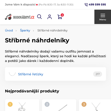
499 599 595
Jsme Vám k dispozici
(Po-Pá 8:30-17, So 8:30-11:30)
0
Menu
Úvod
Šperky
Stříbrné náhrdelníky
Stříbrné náhrdelníky
Stříbrné náhrdelníky dodají vašemu outfitu jemnost a
eleganci. Nadčasový šperk, který se hodí ke každé příležitosti
a potěší jako dárek i každodenní doplněk.
Stříbrné řetízky
217
Nejprodávanější produkty