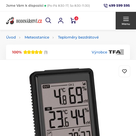
499 599 595
Jsme Vám k dispozici
(Po-Pá 8:30-17, So 8:30-11:30)
0
Menu
Úvod
Meteostanice
Teploměry bezdrátové
100%
(1)
Výrobce