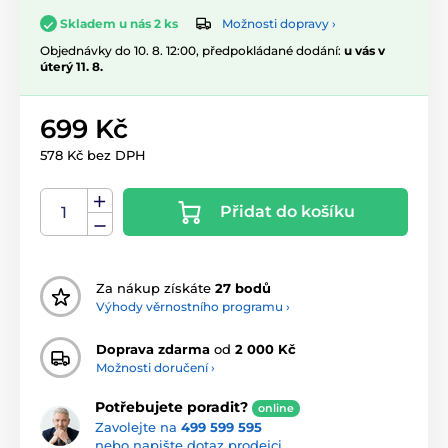
Možnosti dopravy ›
Skladem u nás 2 ks
Objednávky do 10. 8. 12:00, předpokládané dodání:
u vás v
úterý 11. 8.
699 Kč
578 Kč bez DPH
Přidat do košíku
Za nákup získáte
27 bodů
Výhody věrnostního programu ›
Doprava zdarma
od
2 000 Kč
Možnosti doručení ›
Potřebujete poradit?
online
Zavolejte na
499 599 595
nebo napište dotaz prodejci