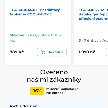
TFA 30.3046.01 - Bezdrátový
TFA 31.1065.02 
teploměr COOL@HOME
datalogger tepl
připojení extern
Skladem u nás
,
v úterý 11. 8. u
vás
3 - 7 dní
,
ve střed
789 Kč
1 990 Kč
Do košíku
Ověřeno
našimi zákazníky
zákazníků doporučuje
96%
náš obchod
Rychlé doručení.