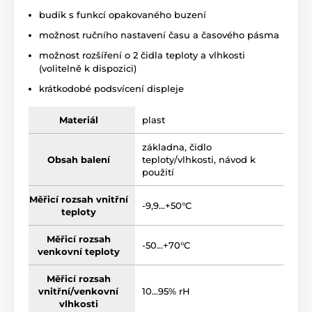
budík s funkcí opakovaného buzení
možnost ručního nastavení času a časového pásma
možnost rozšíření o 2 čidla teploty a vlhkosti
(volitelně k dispozici)
krátkodobé podsvícení displeje
Materiál
plast
základna, čidlo
Obsah balení
teploty/vlhkosti, návod k
použití
Měřicí rozsah vnitřní
-9,9...+50°C
teploty
Měřicí rozsah
-50...+70°C
venkovní teploty
Měřicí rozsah
vnitřní/venkovní
10...95% rH
vlhkosti