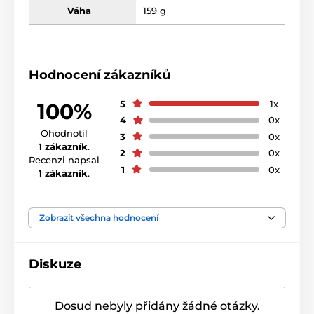
Váha
159 g
Hodnocení zákazníků
5
1x
100%
4
0x
Ohodnotil
3
0x
1 zákazník
.
2
0x
Recenzi napsal
1
0x
1 zákazník
.
Zobrazit všechna hodnocení
Diskuze
Dosud nebyly přidány žádné otázky.