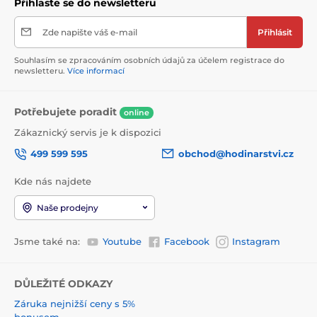
Přihlaste se do newsletteru
Zde napište váš e-mail
Přihlásit
Souhlasím se zpracováním osobních údajů za účelem registrace do
newsletteru.
Více informací
Potřebujete poradit
online
Zákaznický servis je k dispozici
499 599 595
obchod@hodinarstvi.cz
Kde nás najdete
Naše prodejny
Jsme také na:
Youtube
Facebook
Instagram
DŮLEŽITÉ ODKAZY
Záruka nejnižší ceny s 5%