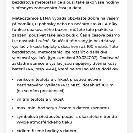
bezdrátová meteostanice slouží také jako vaše hodiny
s přesným zobrazením času a data.
Meteostanice ETNA vypadá obzvláště dobře na vašem
příborníku, u pohovky nebo na nočním stolku. A díky
funkce opakovaného buzení můžete toto praktické
zařízení používat také jako budík. Čas a časové pásmo
lze nastavit i ručně. Součástí této sady je bezdrátový
vysílač vlhkosti teploty s dosahem až 100 metrů. Tuto
bezdrátovou meteostanici lze rozšířit o další dva
venkovní vysílače (typ. označení 30.3247.02). Dodávaná
základní stanice a vysílač jsou napájeny dvěma kusy
baterií (AA, resp. AAA), které nejsou součástí dodávky.
venkovní teplota a vlhkost prostřednictvím
bezdrátového vysílače (433 MHz), dosah až 100 m
(na volném prostranství)
vnitřní teplota a vlhkost
max.-min. hodnoty s časem a datem záznamu
symbolová předpověď počasí s ukazatelem trendu
vývoje atmosférického tlaku
rádiem řízené hodiny s datem