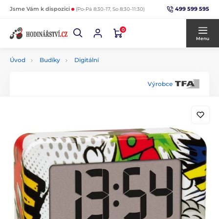
499 599 595
Jsme Vám k dispozici
(Po-Pá 8:30-17, So 8:30-11:30)
0
Menu
Úvod
Budíky
Digitální
Výrobce