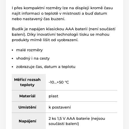
I přes kompaktní rozměry lze na displeji kromě času
najít informaci o teplotě v místnosti a buď datum
nebo nastavený čas buzení.
Budík je napájen klasickou AAA baterií (není součástí
balení). Díky inovativní technologii tisku se mohou
produkty mírně lišit od vyobrazení.
malé rozměry
vhodný i na cesty
zobrazuje čas, datum a teplotu
Měřicí rozsah
-10...+50 °C
teploty
Materiál
plast
Umístění
k postavení
2 ks 1,5 V AAA baterie (nejsou
Napájení
součástí balení)