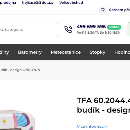
 prodejna
Nejčastější dotazy
Velkoobchod
Seznam přá
499 599 595
online
t, kategorie
Po-Pá 8:30-17, So 8:30-11:30
diny
Barometry
Meteostanice
Stopky
Hodino
 budík - design UNICORN
TFA 60.2044.4
budík - desi
Více informací ›