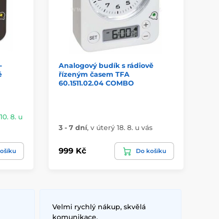
-
Analogový budík s rádiově
JVD
ě
řízeným časem TFA
bu
60.1511.02.04 COMBO
di
10. 8. u
3 - 7 dní
,
v úterý 18. 8. u vás
3 -
999 Kč
99
ošíku
Do košíku
Velmi rychlý nákup, skvělá
komunikace.