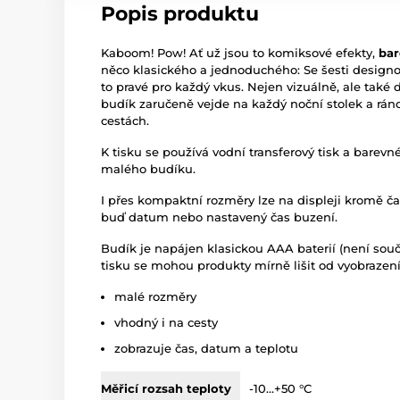
Popis produktu
Kaboom! Pow! Ať už jsou to komiksové efekty,
bar
něco klasického a jednoduchého: Se šesti designo
to pravé pro každý vkus. Nejen vizuálně, ale ta
budík zaručeně vejde na každý noční stolek a rán
cestách.
K tisku se používá vodní transferový tisk a barevn
malého budíku.
I přes kompaktní rozměry lze na displeji kromě čas
buď datum nebo nastavený čas buzení.
Budík je napájen klasickou AAA baterií (není součá
tisku se mohou produkty mírně lišit od vyobrazení
malé rozměry
vhodný i na cesty
zobrazuje čas, datum a teplotu
Měřicí rozsah teploty
-10...+50 °C