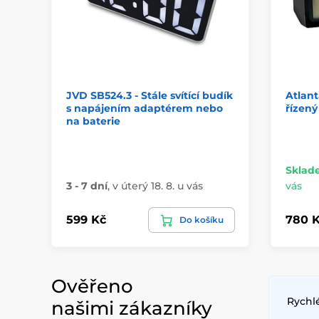
JVD SB524.3 - Stále svítící budík
Atlant
s napájením adaptérem nebo
řízený
na baterie
Sklad
3 - 7 dní
,
v úterý 18. 8. u vás
vás
599 Kč
780 
Do košíku
Ověřeno
Rychl
našimi zákazníky