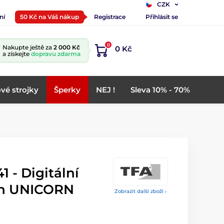
CZK
ní
50 Kč na Váš nákup
Registrace
Přihlásit se
0
Nakupte ještě za
2 000 Kč
0 Kč
a získejte
dopravu zdarma
vé strojky
Šperky
NEJ !
Sleva 10% - 70%
1 - Digitální
gn UNICORN
Zobrazit další zboží ›