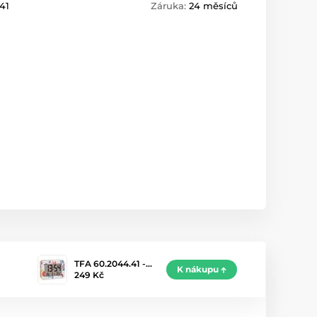
41
Záruka:
24 měsíců
TFA 60.2044.41 -…
K nákupu
249 Kč