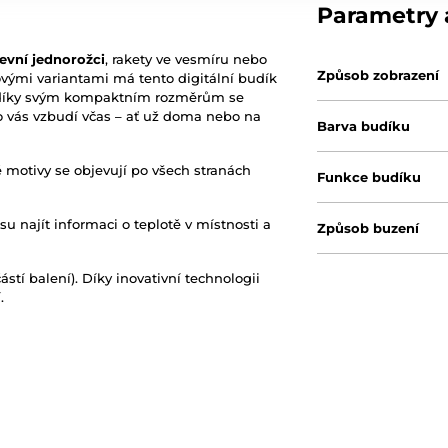
Parametry a
evní jednorožci
, rakety ve vesmíru nebo
Způsob zobrazení
vými variantami má tento digitální budík
ké díky svým kompaktním rozměrům se
o vás vzbudí včas – ať už doma nebo na
Barva budíku
é motivy se objevují po všech stranách
Funkce budíku
u najít informaci o teplotě v místnosti a
Způsob buzení
stí balení). Díky inovativní technologii
.