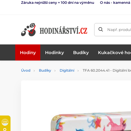
Záruka nejnižší ceny + 100 dní na výměnu
O nás - kamenná
Např. produk
Hodiny
Hodinky
Budíky
Kukačkové ho
Úvod
Budíky
Digitální
TFA 60.2044.41 - Digitální