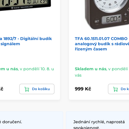
a 1892/7 - Digitální budík
TFA 60.1511.01.07 COMBO 
 signálem
analogový budík s rádiov
řízeným časem
em u nás
,
v pondělí 10. 8. u
Skladem u nás
,
v pondělí 
vás
Kč
999 Kč
Do košíku
Do k
é doručení.
Jednání rychlé, naprostá
spokojenost.