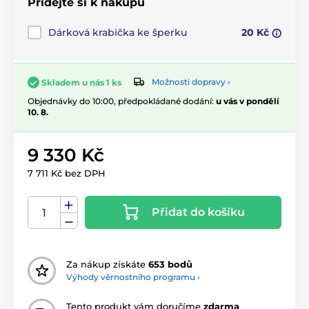
Přidejte si k nákupu
Dárková krabička ke šperku
20 Kč
Možnosti dopravy ›
Skladem u nás 1 ks
Objednávky do 10:00, předpokládané dodání:
u vás v pondělí
10. 8.
9 330 Kč
7 711 Kč bez DPH
Přidat do košíku
Za nákup získáte
653 bodů
Výhody věrnostního programu ›
Tento produkt vám doručíme
zdarma