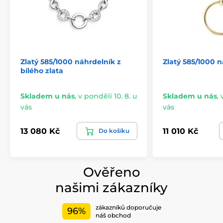
Zlatý 585/1000 náhrdelník z
Zlatý 585/1000 
bílého zlata
Skladem u nás
,
v pondělí 10. 8. u
Skladem u nás
,
vás
vás
13 080 Kč
11 010 Kč
Do košíku
Ověřeno
našimi zákazníky
zákazníků doporučuje
96%
náš obchod