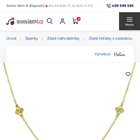
499 599 595
Jsme Vám k dispozici
(Po-Pá 8:30-17, So 8:30-11:30)
0
Menu
Úvod
Šperky
Zlaté náhrdelníky
Zlaté řetízky s ozdobou
Výrobce