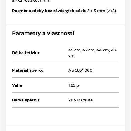
Šířka řetízku:
1 mm
Rozměr ozdoby bez závěsných oček:
5 x 5 mm (VxŠ)
Parametry a vlastnosti
45 cm
,
42 cm
,
44 cm
,
43
Délka řetízku
cm
Materiál šperku
Au 585/1000
Váha
1.89 g
Barva šperku
ZLATO žluté