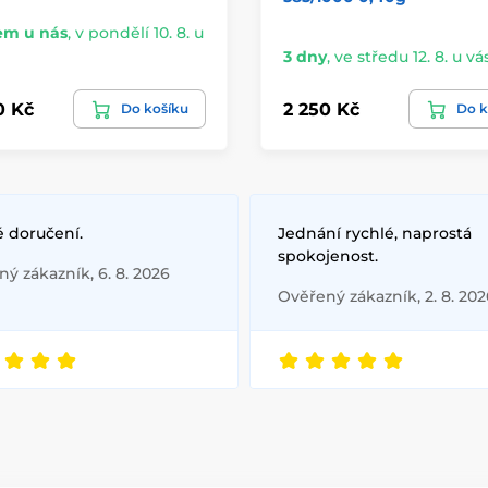
em u nás
,
v pondělí 10. 8. u
3 dny
,
ve středu 12. 8. u vá
0 Kč
2 250 Kč
Do košíku
Do k
é doručení.
Jednání rychlé, naprostá
spokojenost.
ý zákazník, 6. 8. 2026
Ověřený zákazník, 2. 8. 202