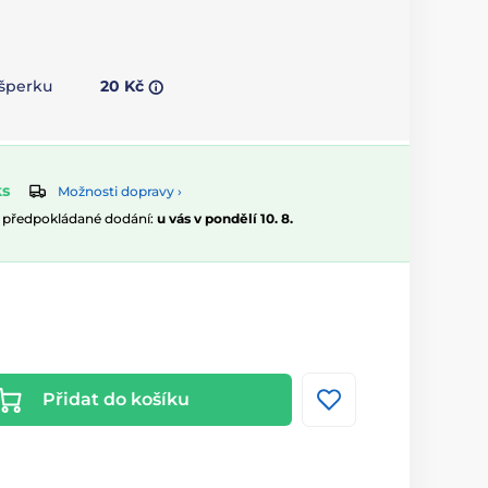
 šperku
20 Kč
ks
Možnosti dopravy ›
, předpokládané dodání:
u vás v pondělí 10. 8.
Přidat do košíku