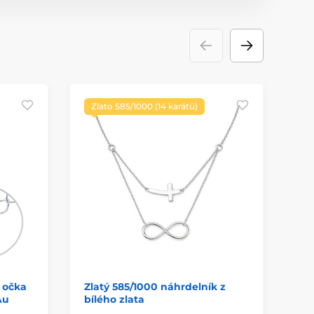
Zlato 585/1000 (14 karátů)
Z
 očka
Zlatý 585/1000 náhrdelník z
Zl
Au
bílého zlata