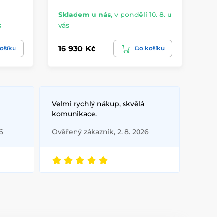
Skladem u nás
,
v pondělí 10. 8. u
Sk
s
vás
vá
16 930 Kč
9 
ošíku
Do košíku
Velmi rychlý nákup, skvělá
komunikace.
6
Ověřený zákazník, 2. 8. 2026