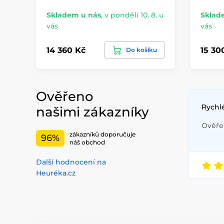
Skladem u nás
,
v pondělí 10. 8. u
Sklad
vás
vás
14 360 Kč
15 30
Do košíku
Ověřeno
Rychl
našimi zákazníky
Ověřen
zákazníků doporučuje
96%
náš obchod
Další hodnocení na
Heuréka.cz