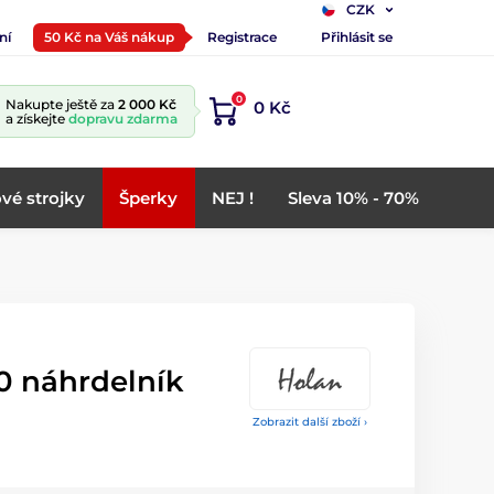
CZK
ní
50 Kč na Váš nákup
Registrace
Přihlásit se
0
Nakupte ještě za
2 000 Kč
0 Kč
a získejte
dopravu zdarma
vé strojky
Šperky
NEJ !
Sleva 10% - 70%
0 náhrdelník
Zobrazit další zboží ›