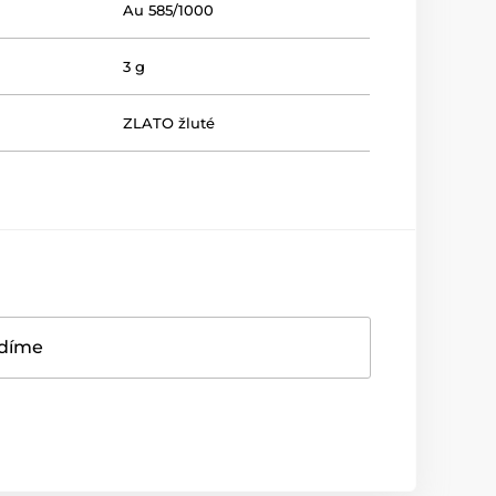
Au 585/1000
3 g
ZLATO žluté
adíme