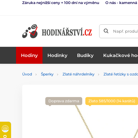
Záruka nejnižší ceny + 100 dní na výměnu
O nás - kamenná
Např. produk
Hodiny
Hodinky
Budíky
Kukačkové ho
Úvod
Šperky
Zlaté náhrdelníky
Zlaté řetízky s oz
Doprava zdarma
Zlato 585/1000 (14 karátů)