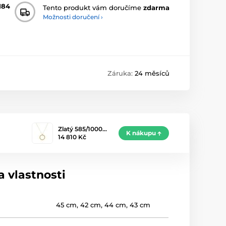
184
Tento produkt vám doručíme
zdarma
Možnosti doručení ›
Záruka:
24 měsíců
Zlatý 585/1000…
K nákupu
14 810 Kč
 vlastnosti
45 cm
,
42 cm
,
44 cm
,
43 cm