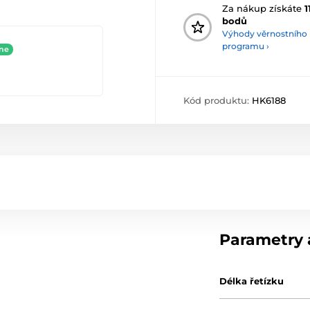
Za nákup získáte
1
bodů
Výhody věrnostního
programu ›
ine
Kód produktu:
HK6188
Parametry a
Délka řetízku