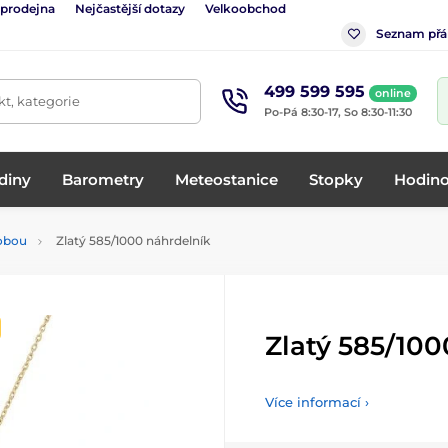
 prodejna
Nejčastější dotazy
Velkoobchod
Seznam přá
499 599 595
online
t, kategorie
Po-Pá 8:30-17, So 8:30-11:30
diny
Barometry
Meteostanice
Stopky
Hodino
dobou
Zlatý 585/1000 náhrdelník
Zlatý 585/100
Více informací ›