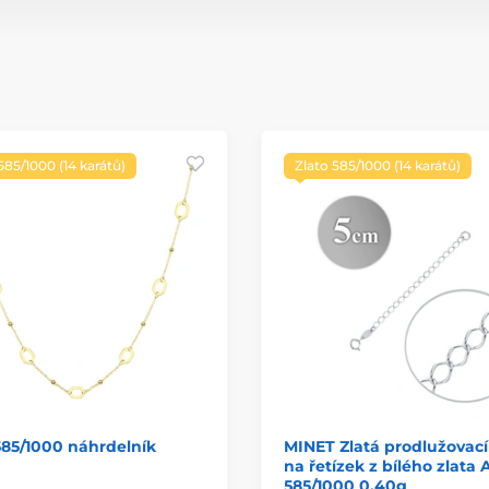
585/1000 (14 karátů)
Zlato 585/1000 (14 karátů)
585/1000 náhrdelník
MINET Zlatá prodlužovací
na řetízek z bílého zlata 
585/1000 0,40g