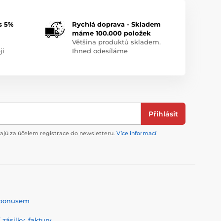
s 5%
Rychlá doprava - Skladem
máme 100.000 položek
Většina produktů skladem.
ji
Ihned odesíláme
Přihlásit
jů za účelem registrace do newsletteru.
Více informací
% bonusem
zásilky, faktury