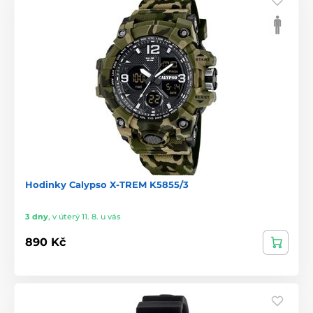
Hodinky Calypso X-TREM K5855/3
3 dny
,
v úterý 11. 8. u vás
890 Kč