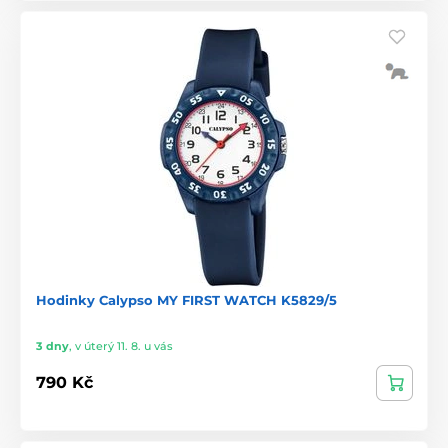
Hodinky Calypso MY FIRST WATCH K5829/5
3 dny
,
v úterý 11. 8. u vás
790 Kč