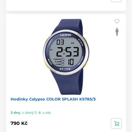
Hodinky Calypso COLOR SPLASH K5785/3
3 dny
,
v úterý 11. 8. u vás
790 Kč