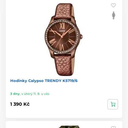
Hodinky Calypso TRENDY K5719/6
3 dny
,
v úterý 11. 8. u vás
1 390 Kč