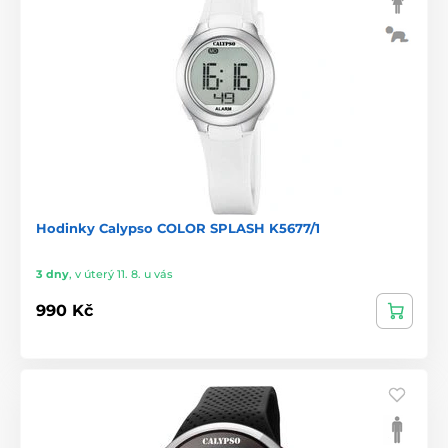
Hodinky Calypso COLOR SPLASH K5677/1
3 dny
,
v úterý 11. 8. u vás
990 Kč