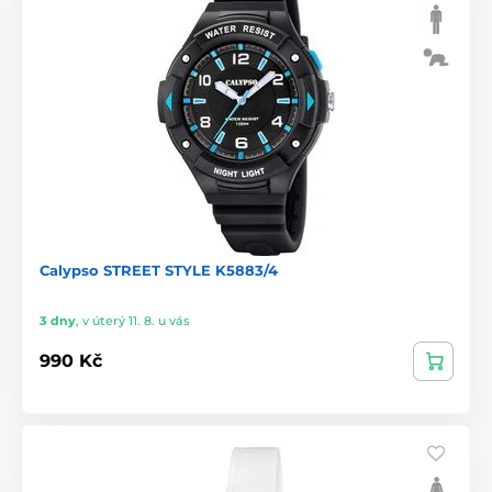
Calypso STREET STYLE K5883/4
3 dny
,
v úterý 11. 8. u vás
990 Kč