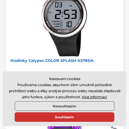
Hodinky Calypso COLOR SPLASH K5785/4
3 dny
,
v úterý 11. 8. u vás
Nastavení cookies
790 Kč
Používáme cookies, abychom Vám umožnili pohodlné
prohlížení webu a díky analýze provozu webu neustále zlepšovali
jeho funkce, výkon a použitelnost.
Více informací
Nesouhlasím
Souhlasím