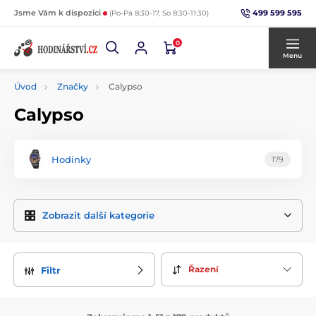
499 599 595
Jsme Vám k dispozici
(Po-Pá 8:30-17, So 8:30-11:30)
0
Menu
Úvod
Značky
Calypso
Calypso
Hodinky
179
Zobrazit další kategorie
Řazení
Filtr