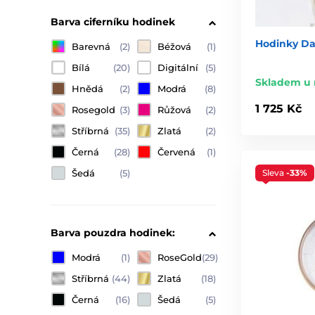
Barva ciferníku hodinek
Hodinky Da
Barevná
(2)
Béžová
(1)
Bílá
(20)
Digitální
(5)
Skladem u 
Hnědá
(2)
Modrá
(8)
1 725 Kč
Rosegold
(3)
Růžová
(2)
Stříbrná
(35)
Zlatá
(2)
Černá
(28)
Červená
(1)
Sleva
-33%
Šedá
(5)
Barva pouzdra hodinek:
Modrá
(1)
RoseGold
(29)
Stříbrná
(44)
Zlatá
(18)
Černá
(16)
Šedá
(5)