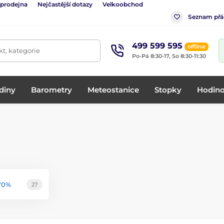
 prodejna
Nejčastější dotazy
Velkoobchod
Seznam přá
499 599 595
offline
t, kategorie
Po-Pá 8:30-17, So 8:30-11:30
diny
Barometry
Meteostanice
Stopky
Hodino
70%
27