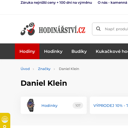
Záruka nejnižší ceny + 100 dní na výměnu
O nás - kamenná
Např. produk
Hodiny
Hodinky
Budíky
Kukačkové ho
Úvod
Značky
Daniel Klein
Daniel Klein
Hodinky
VÝPRODEJ 10% - 
107