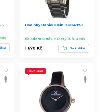
-5
Hodinky Daniel Klein DK12497-2
 vás
Skladem u nás
,
v úterý 11. 8. u vás
šíku
1 670 Kč
Do košíku
Sleva
-33%