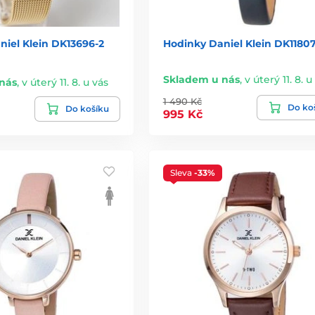
niel Klein DK13696-2
Hodinky Daniel Klein DK1180
Skladem u nás
,
v úterý 11. 8. u
nás
,
v úterý 11. 8. u vás
1 490 Kč
Do ko
Do košíku
995 Kč
Sleva
-33%