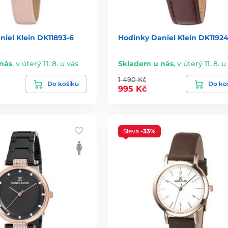
iel Klein DK11893-6
Hodinky Daniel Klein DK11924
nás
,
v úterý 11. 8. u vás
Skladem u nás
,
v úterý 11. 8. u
1 490 Kč
Do košíku
Do ko
995 Kč
Sleva
-33%