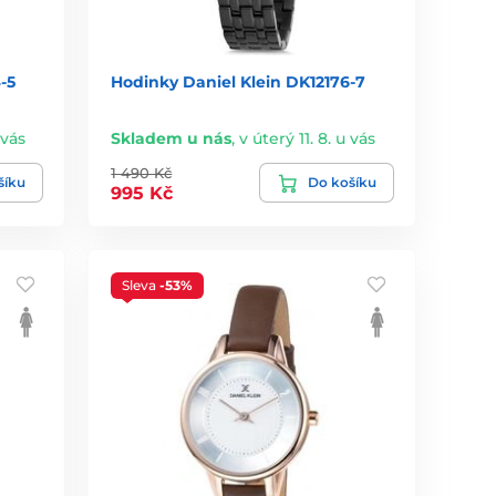
-5
Hodinky Daniel Klein DK12176-7
 vás
Skladem u nás
,
v úterý 11. 8. u vás
1 490 Kč
šíku
Do košíku
995 Kč
Sleva
-53%