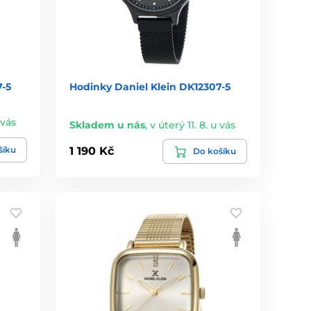
7-5
Hodinky Daniel Klein DK12307-5
 vás
Skladem u nás
,
v úterý 11. 8. u vás
šíku
1 190 Kč
Do košíku