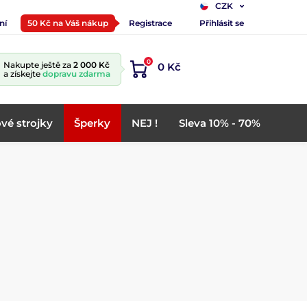
CZK
ní
50 Kč na Váš nákup
Registrace
Přihlásit se
0
Nakupte ještě za
2 000 Kč
0 Kč
a získejte
dopravu zdarma
vé strojky
Šperky
NEJ !
Sleva 10% - 70%