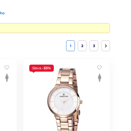
ího
1
2
3
Sleva
-33%