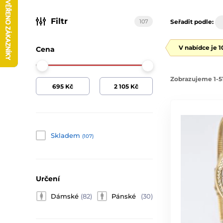
Filtr
107
Seřadit podle:
V nabídce je 
Cena
Zobrazujeme 1-51
Skladem
(107)
Určení
Dámské
(82)
Pánské
(30)