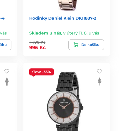
7-4
Hodinky Daniel Klein DK11887-2
 vás
Skladem u nás
,
v úterý 11. 8. u vás
1 490 Kč
šíku
Do košíku
995 Kč
Sleva
-33%