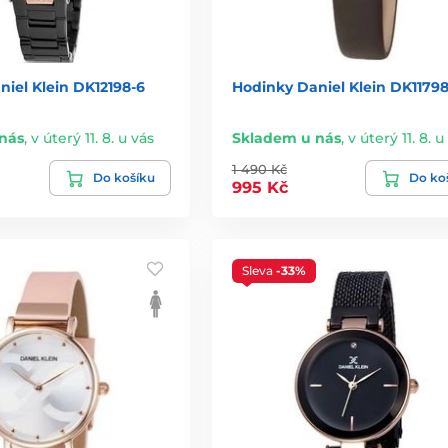
iel Klein DK12198-6
Hodinky Daniel Klein DK11798
nás
,
v úterý 11. 8. u vás
Skladem u nás
,
v úterý 11. 8. u
1 490 Kč
Do košíku
Do ko
995 Kč
Sleva
-33%