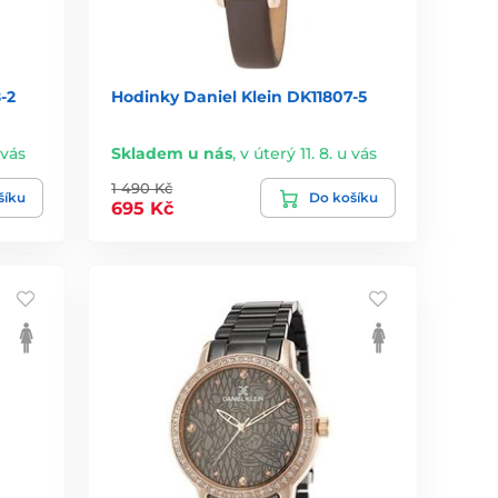
-2
Hodinky Daniel Klein DK11807-5
 vás
Skladem u nás
,
v úterý 11. 8. u vás
1 490 Kč
šíku
Do košíku
695 Kč