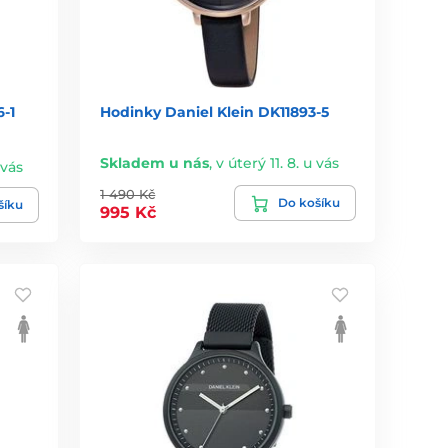
-1
Hodinky Daniel Klein DK11893-5
Skladem u nás
,
v úterý 11. 8. u vás
 vás
1 490 Kč
Do košíku
šíku
995 Kč