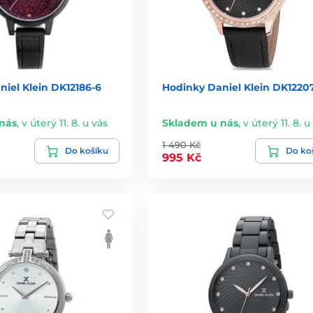
iel Klein DK12186-6
Hodinky Daniel Klein DK1220
nás
,
v úterý 11. 8. u vás
Skladem u nás
,
v úterý 11. 8. u
1 490 Kč
Do košíku
Do ko
995 Kč