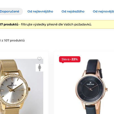
Doporučené
Od nejlevnějšího
Od nejdražšího
Od nejnovějš
107 produktů
- filtrujte výsledky přesně dle Vašich požadavků.
 z 107 produktů
Sleva
-33%