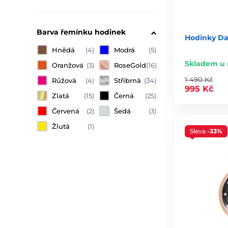
Barva řemínku hodinek
Hodinky Dan
Hnědá
(4)
Modrá
(5)
Skladem u 
Oranžová
(3)
RoseGold
(16)
1 490 Kč
Růžová
(4)
Stříbrná
(34)
995 Kč
Zlatá
(15)
Černá
(25)
Červená
(2)
Šedá
(3)
Žlutá
(1)
Sleva
-33%