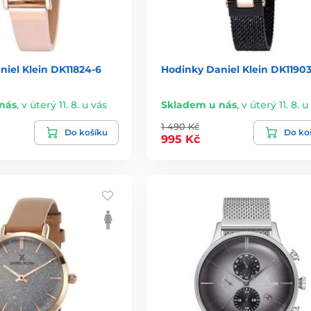
iel Klein DK11824-6
Hodinky Daniel Klein DK11903
nás
,
v úterý 11. 8. u vás
Skladem u nás
,
v úterý 11. 8. u
1 490 Kč
Do košíku
Do ko
995 Kč