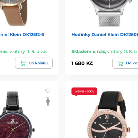
iel Klein DK12512-6
Hodinky Daniel Klein DK12606
nás
,
v úterý 11. 8. u vás
Skladem u nás
,
v úterý 11. 8. u
1 680 Kč
Do košíku
Do ko
Sleva
-33%