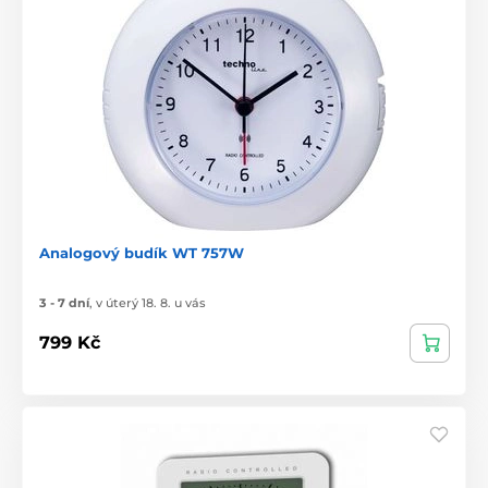
Analogový budík WT 757W
3 - 7 dní
,
v úterý 18. 8. u vás
799 Kč