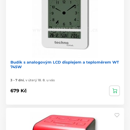
Budík s analogovým LCD displejem a teploměrem WT
745W
3 - 7 dní
,
v úterý 18. 8. u vás
679 Kč