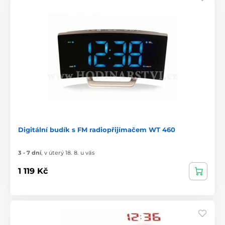
Digitální budík s FM radiopřijímačem WT 460
3 - 7 dní
,
v úterý 18. 8. u vás
1 119 Kč