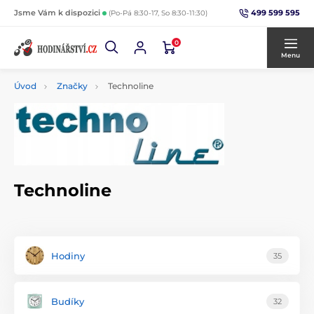
499 599 595
Jsme Vám k dispozici
(Po-Pá 8:30-17, So 8:30-11:30)
0
Menu
Úvod
Značky
Technoline
Technoline
Hodiny
35
Budíky
32