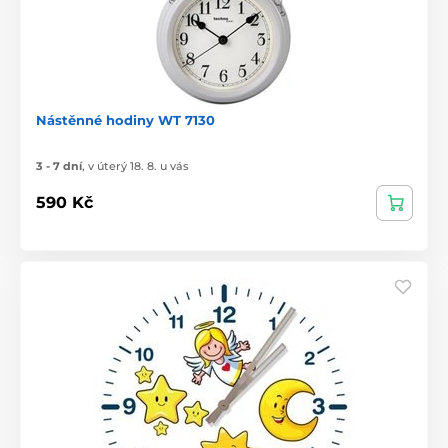
Nástěnné hodiny WT 7130
3 - 7 dní
,
v úterý 18. 8. u vás
590 Kč