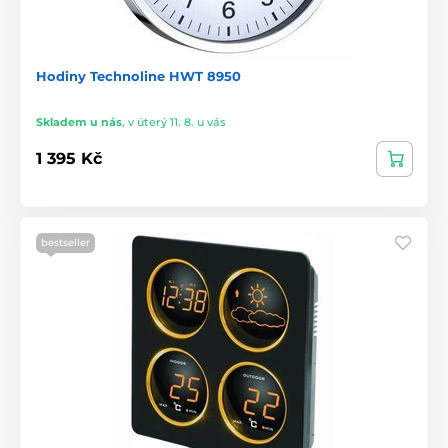
Hodiny Technoline HWT 8950
Skladem u nás
,
v úterý 11. 8. u vás
1 395 Kč
bestseller