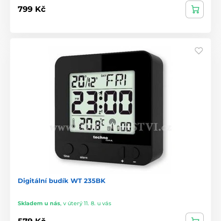
799 Kč
Digitální budík WT 235BK
Skladem u nás
,
v úterý 11. 8. u vás