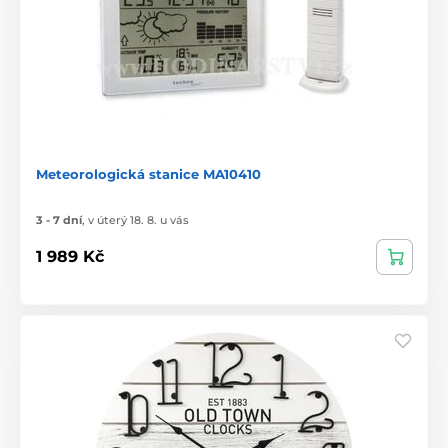
Meteorologická stanice MA10410
3 - 7 dní
,
v úterý 18. 8. u vás
1 989 Kč