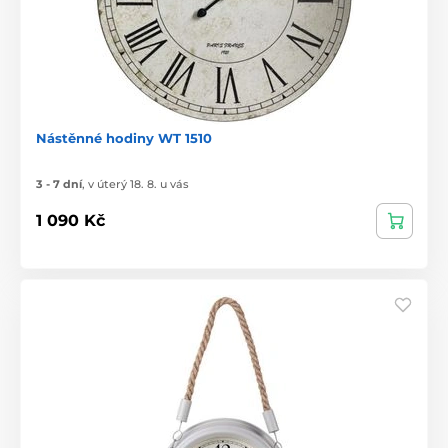
Nástěnné hodiny WT 1510
3 - 7 dní
,
v úterý 18. 8. u vás
1 090 Kč