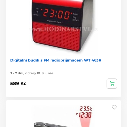
Digitální budík s FM radiopřijímačem WT 463R
3 - 7 dní
,
v úterý 18. 8. u vás
589 Kč