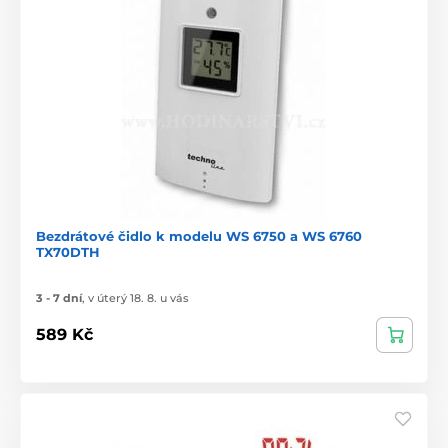
Bezdrátové čidlo k modelu WS 6750 a WS 6760
TX70DTH
3 - 7 dní
,
v úterý 18. 8. u vás
589 Kč