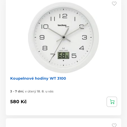
Koupelnové hodiny WT 3100
3 - 7 dní
,
v úterý 18. 8. u vás
580 Kč