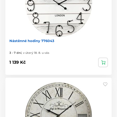
Nástěnné hodiny 776043
3 - 7 dní
,
v úterý 18. 8. u vás
1 139 Kč