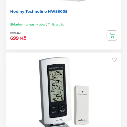
Hodiny Technoline HWS8005
Skladem u nás
,
v úterý 11. 8. u vás
799 Kč
699 Kč