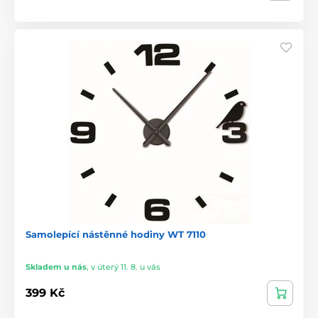
Samolepící nástěnné hodiny WT 7110
Skladem u nás
,
v úterý 11. 8. u vás
399 Kč