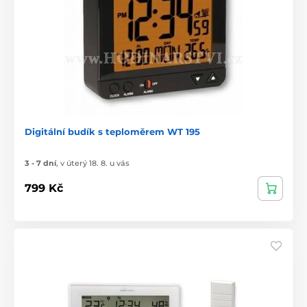
Digitální budík s teploměrem WT 195
3 - 7 dní
,
v úterý 18. 8. u vás
799 Kč