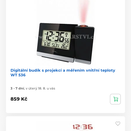
Digitální budík s projekcí a měřením vnitřní teploty
WT 536
3 - 7 dní
,
v úterý 18. 8. u vás
859 Kč