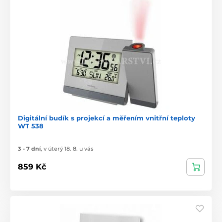
Digitální budík s projekcí a měřením vnitřní teploty
WT 538
3 - 7 dní
,
v úterý 18. 8. u vás
859 Kč