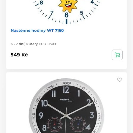
Nástěnné hodiny WT 7160
3 - 7 dní
,
v úterý 18. 8. u vás
549 Kč