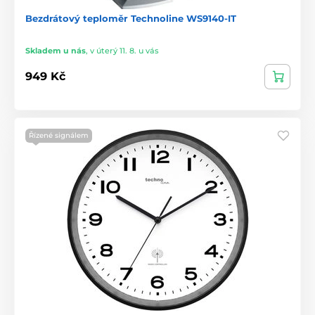
Bezdrátový teploměr Technoline WS9140-IT
Skladem u nás
,
v úterý 11. 8. u vás
949 Kč
Řízené signálem