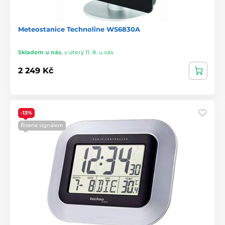
Meteostanice Technoline WS6830A
Skladem u nás
,
v úterý 11. 8. u vás
2 249 Kč
-13%
Řízené signálem