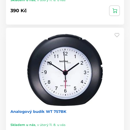
390 Kč
Analogový budík WT 757BK
Skladem u nás
,
v úterý 11. 8. u vás