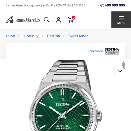
499 599 595
Jsme Vám k dispozici
(Po-Pá 8:30-17, So 8:30-11:30)
0
Menu
Úvod
Hodinky
Festina
Swiss Made
Výrobce