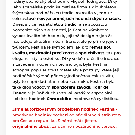
rodiny španělský obchodník Miguel Rodriguez. Díky
jeho španělské podnikavosti se firma s dlouholetou
švýcarskou hodinářskou tradicí rozrostla v jednu z
celosvětově
nejvýznamnějších hodinářských značek.
Dnes, s více než
stoletou tradicí
a se spoustou
neocenitelných zkušeností, je Festina výrobcem
vysoce kvalitních hodinek, jejichž design nejen že
následuje aktuální módní trendy, ale je přímo jejich
tvůrcem. Festina je symbolem jak pro
řemeslnou
kvalitu, maximální preciznost a spolehlivost
, tak pro
eleganci, styl a estetiku. Díky velkému úsilí o inovace
a zavedení moderních technologií, byla Festina
schopna popularizovat materiály a postupy, které její
hodinářské výrobě přinesly jedinečnou exklusivitu,
byly to například titan nebo keramika. Festina byla
také dlouhodobým
sponzorem závodu Tour de
France
, v jejímž duchu vzniká každý rok speciální
kolekce hodinek
Chronobike
inspirovaná cyklistikou.
Jsme autorizovaným prodejcem hodinek Festina -
prodávané hodinky pochází od oficiálního distributora
pro Českou republiku. S námi máte jistotu
originálního zboží
, záručního i pozáručního servisu.