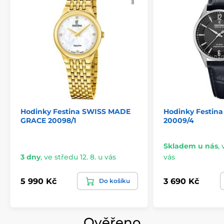
Hodinky Festina SWISS MADE
Hodinky Festin
GRACE 20098/1
20009/4
Skladem u nás
,
3 dny
,
ve středu 12. 8. u vás
vás
5 990 Kč
3 690 Kč
Do košíku
Ověřeno