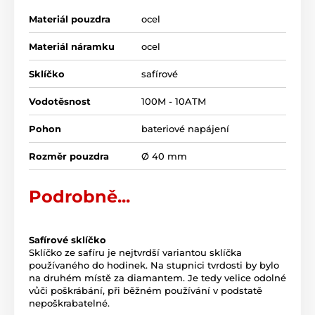
Materiál pouzdra
ocel
Materiál náramku
ocel
Sklíčko
safírové
Vodotěsnost
100M - 10ATM
Pohon
bateriové napájení
Rozměr pouzdra
Ø 40 mm
Podrobně...
Safírové sklíčko
Sklíčko ze safíru je nejtvrdší variantou sklíčka
používaného do hodinek. Na stupnici tvrdosti by bylo
na druhém místě za diamantem. Je tedy velice odolné
vůči poškrábání, při běžném používání v podstatě
nepoškrabatelné.