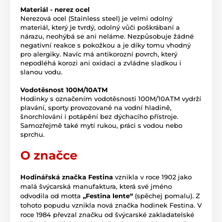
Materiál - nerez ocel
Nerezová ocel (Stainless steel) je velmi odolný
materiál, který je tvrdý, odolný vůči poškrábaní a
nárazu, neohýbá se ani neláme. Nezpůsobuje žádné
negativní reakce s pokožkou a je díky tomu vhodný
pro alergiky. Navíc má antikorozní povrch, který
nepodléhá korozi ani oxidaci a zvládne sladkou i
slanou vodu.
Vodotěsnost 100M/10ATM
Hodinky s označením vodotěsnosti 100M/10ATM vydrží
plavání, sporty provozované na vodní hladině,
šnorchlování i potápění bez dýchacího přístroje.
Samozřejmě také mytí rukou, práci s vodou nebo
sprchu.
O značce
Hodinářská značka Festina
vznikla v roce 1902 jako
malá švýcarská manufaktura, která své jméno
odvodila od motta
„Festina lente“
(spěchej pomalu). Z
tohoto popudu vznikla nová značka hodinek Festina. V
roce 1984 převzal značku od švýcarské zakladatelské