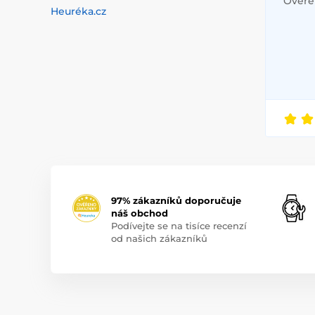
Ověřen
Heuréka.cz
97% zákazníků doporučuje
náš obchod
Podívejte se na tisíce recenzí
od našich zákazníků