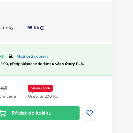
hodinky
95 Kč
ks
Možnosti dopravy ›
 12:00, předpokládané dodání:
u vás v úterý 11. 8.
 Kč
Sleva
-33%
dní cena
Ušetříte 200 Kč
Přidat do košíku