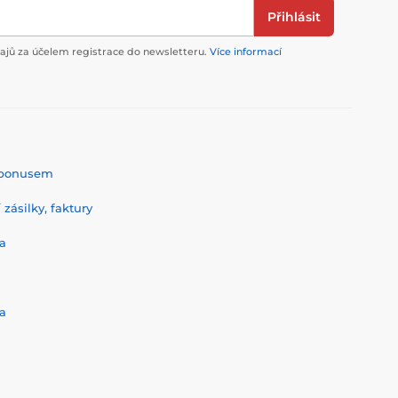
Přihlásit
jů za účelem registrace do newsletteru.
Více informací
% bonusem
zásilky, faktury
a
a