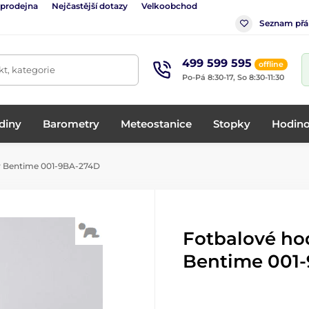
 prodejna
Nejčastější dotazy
Velkoobchod
Seznam přá
499 599 595
offline
t, kategorie
Po-Pá 8:30-17, So 8:30-11:30
diny
Barometry
Meteostanice
Stopky
Hodino
y Bentime 001-9BA-274D
Fotbalové ho
Bentime 001