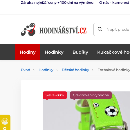
Záruka nejnižší ceny + 100 dní na výměnu
O nás - kamenná
Např. produk
Hodiny
Hodinky
Budíky
Kukačkové ho
Úvod
Hodinky
Dětské hodinky
Fotbalové hodink
Sleva
-33%
Gravírování výhodně