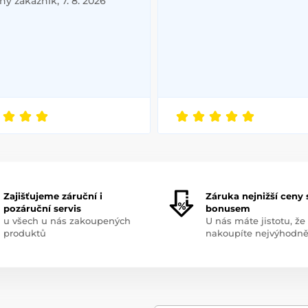
ý zákazník, 7. 8. 2026
Zajišťujeme záruční i
Záruka nejnižší ceny 
pozáruční servis
bonusem
u všech u nás zakoupených
U nás máte jistotu, že
produktů
nakoupíte nejvýhodně