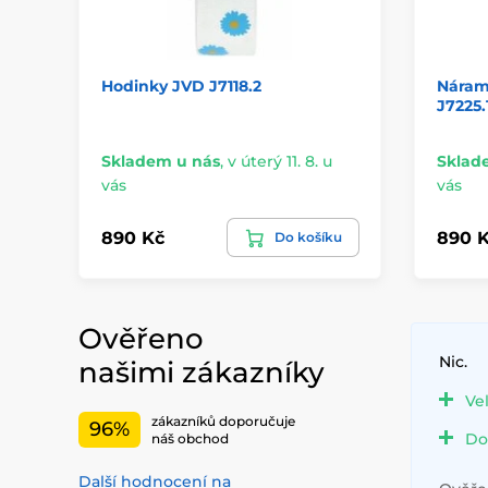
Hodinky JVD J7118.2
Náram
J7225.
Skladem u nás
,
v úterý 11. 8. u
Sklad
vás
vás
890 Kč
890 
Do košíku
Ověřeno
Nic.
našimi zákazníky
Ve
zákazníků doporučuje
96%
Do
náš obchod
Další hodnocení na