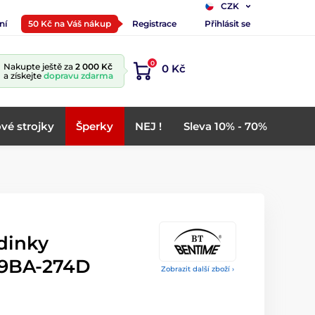
CZK
ní
50 Kč na Váš nákup
Registrace
Přihlásit se
0
Nakupte ještě za
2 000 Kč
0 Kč
a získejte
dopravu zdarma
vé strojky
Šperky
NEJ !
Sleva 10% - 70%
dinky
-9BA-274D
Zobrazit další zboží ›