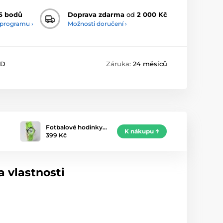
5 bodů
Doprava zdarma
od
2 000 Kč
 programu ›
Možnosti doručení ›
4D
Záruka:
24 měsíců
Fotbalové hodinky…
K nákupu
399 Kč
 vlastnosti