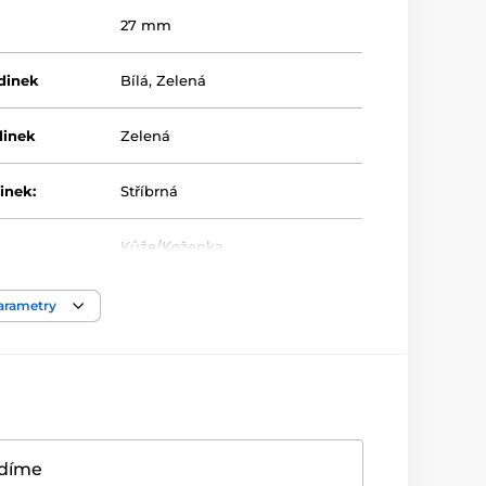
27 mm
dinek
Bílá
,
Zelená
dinek
Zelená
inek:
Stříbrná
Kůže/Koženka
parametry
adíme