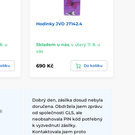
Hodinky JVD J7142.4
Ná
J7
8. u
Skladem u nás
,
v úterý 11. 8. u
vás
3 -
690 Kč
89
ošíku
Do košíku
Dobrý den, zásilka dosud nebyla
doručena. Obdržela jsem zprávu
26
od společnosti GLS, ale
neobsahovala PIN kód potřebný
k vyzvednutí zásilky.
Kontaktovala jsem proto