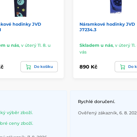
kové hodinky JVD
Náramkové hodinky JVD
1
J7234.3
em u nás
,
v úterý 11. 8. u
Skladem u nás
,
v úterý 11. 
vás
Kč
890 Kč
Do košíku
Do k
Rychlé doručení.
lký výběr zboží.
Ověřený zákazník, 6. 8. 20
bré ceny zboží.