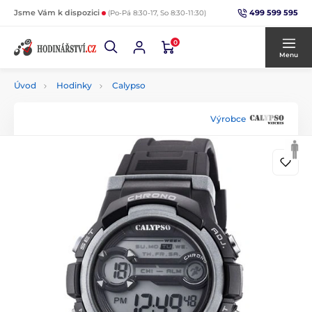
499 599 595
Jsme Vám k dispozici
(Po-Pá 8:30-17, So 8:30-11:30)
0
Menu
Úvod
Hodinky
Calypso
Výrobce