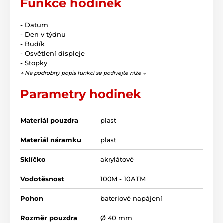
Funkce hodinek
- Datum
- Den v týdnu
- Budík
- Osvětlení displeje
- Stopky
↓ Na podrobný popis funkcí se podívejte níže ↓
Parametry hodinek
Materiál pouzdra
plast
Materiál náramku
plast
Sklíčko
akrylátové
Vodotěsnost
100M - 10ATM
Pohon
bateriové napájení
Rozměr pouzdra
Ø 40 mm