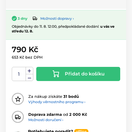
Možnosti dopravy ›
3 dny
Objednávky do 11. 8. 12:00, předpokládané dodání:
u vás ve
středu 12. 8.
790 Kč
653 Kč bez DPH
Přidat do košíku
Za nákup získáte
31 bodů
Výhody věrnostního programu ›
Doprava zdarma
od
2 000 Kč
Možnosti doručení ›
Potřebujete poradit?
offline