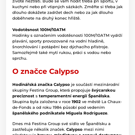
životě neztratí. Bude se vám hodit třeba při sportu, v
kuchyni nebo při vtipných sázkách. Změřte si třeba jak
dlouho dokážete zadržet dech nebo za jak dlouho
doběhnete na druhý konec hřiště.
Vodotěsnost 100M/10ATM
Hodinky s označením vodotěsnosti 100M/10ATM vydrží
plavání, sporty provozované na vodní hladině,
šnorchlování i potápění bez dýchacího přístroje.
Samozřejmě také mytí rukou, práci s vodou nebo
sprchu.
O značce Calypso
Hodinářská značka Calypso
je součástí mezinárodní
skupiny Festina Group, která propojuje
švýcarskou
preciznost
s
temperamentní energií Španělska
.
Skupina byla založena v roce
1902
ve městě La Chaux-
de-Fonds a od roku 1984 působí pod vedením
španělského podnikatele Miguela Rodrígueze
.
Dnes má Festina Group své sídlo ve Španělsku a
zastřešuje několik značek.
Calypso
mezi nimi