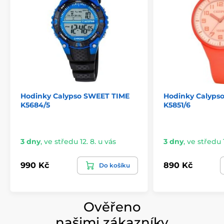
Hodinky Calypso SWEET TIME
Hodinky Calyps
K5684/5
K5851/6
3 dny
,
ve středu 12. 8. u vás
3 dny
,
ve středu 1
990 Kč
890 Kč
Do košíku
Ověřeno
našimi zákazníky