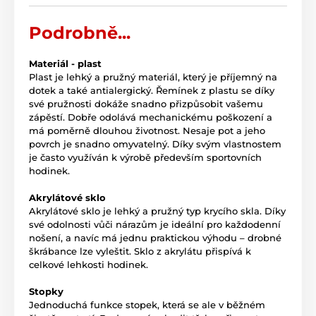
Podrobně...
Materiál - plast
Plast je lehký a pružný materiál, který je příjemný na
dotek a také antialergický. Řemínek z plastu se díky
své pružnosti dokáže snadno přizpůsobit vašemu
zápěstí. Dobře odolává mechanickému poškození a
má poměrně dlouhou životnost. Nesaje pot a jeho
povrch je snadno omyvatelný. Díky svým vlastnostem
je často využíván k výrobě především sportovních
hodinek.
Akrylátové sklo
Akrylátové sklo je lehký a pružný typ krycího skla. Díky
své odolnosti vůči nárazům je ideální pro každodenní
nošení, a navíc má jednu praktickou výhodu – drobné
škrábance lze vyleštit. Sklo z akrylátu přispívá k
celkové lehkosti hodinek.
Stopky
Jednoduchá funkce stopek, která se ale v běžném