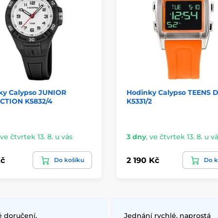
ky Calypso JUNIOR
Hodinky Calypso TEENS D
CTION K5832/4
K5331/2
ve čtvrtek 13. 8. u vás
3 dny
,
ve čtvrtek 13. 8. u v
č
2 190 Kč
Do košíku
Do k
é doručení.
Jednání rychlé, naprostá