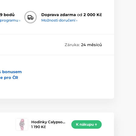
9 bodů
Doprava zdarma
od
2 000 Kč
 programu ›
Možnosti doručení ›
Záruka:
24 měsíců
5% bonusem
uce pro ČR
Hodinky Calypso…
K nákupu
1 190 Kč