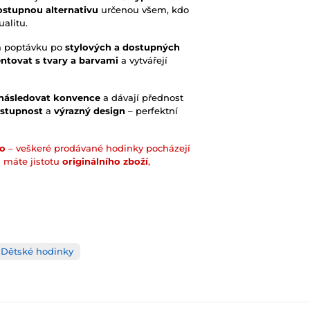
ostupnou alternativu
určenou všem, kdo
ualitu.
a poptávku po
stylových a dostupných
ntovat s tvary a barvami
a vytvářejí
 následovat konvence
a dávají přednost
stupnost
a
výrazný design
– perfektní
so
– veškeré prodávané hodinky pocházejí
i máte jistotu
originálního zboží
,
Dětské hodinky