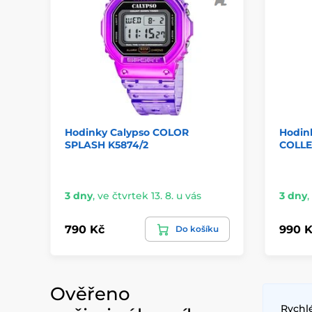
Hodinky Calypso COLOR
Hodin
SPLASH K5874/2
COLLE
3 dny
,
ve čtvrtek 13. 8. u vás
3 dny
,
790 Kč
990 K
Do košíku
Ověřeno
Rychl