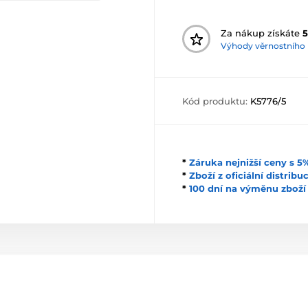
Za nákup získáte
5
Výhody věrnostního
Kód produktu:
K5776/5
*
Záruka nejnižší ceny s 
*
Zboží z oficiální distrib
*
100 dní na výměnu zboží