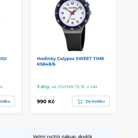
IGI
Hodinky Calypso SWEET TIME
Ca
K5848/6
K5
ás
3 dny
,
ve čtvrtek 13. 8. u vás
3 
990 Kč
89
ošíku
Do košíku
Velmi rychlý nákup, skvělá