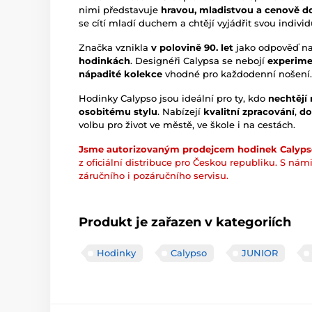
nimi představuje
hravou, mladistvou a cenově d
se cítí mladí duchem a chtějí vyjádřit svou individ
Značka vznikla
v polovině 90. let
jako odpověď n
hodinkách
. Designéři Calypsa se nebojí
experime
nápadité kolekce
vhodné pro každodenní nošení.
Hodinky Calypso jsou ideální pro ty, kdo
nechtějí
osobitému stylu
. Nabízejí
kvalitní zpracování
,
do
volbu pro život ve městě, ve škole i na cestách.
Jsme autorizovaným prodejcem hodinek Calyp
z oficiální distribuce pro Českou republiku. S nám
záručního i pozáručního servisu.
Produkt je zařazen v kategoriích
Hodinky
Calypso
JUNIOR