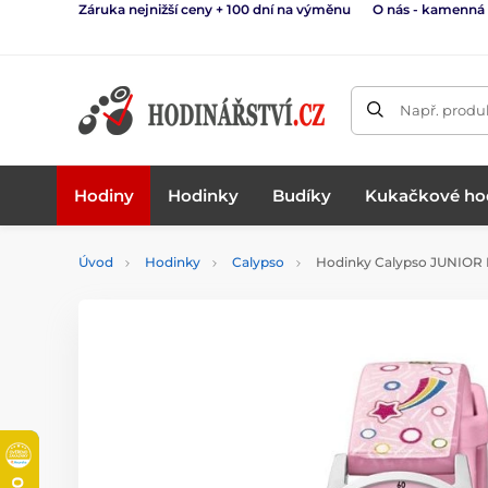
Záruka nejnižší ceny + 100 dní na výměnu
O nás - kamenná
Např. produk
Hodiny
Hodinky
Budíky
Kukačkové ho
Úvod
Hodinky
Calypso
Hodinky Calypso JUNIOR 