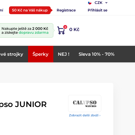
CZK
ní
50 Kč na Váš nákup
Registrace
Přihlásit se
0
Nakupte ještě za
2 000 Kč
0 Kč
a získejte
dopravu zdarma
vé strojky
Šperky
NEJ !
Sleva 10% - 70%
ypso JUNIOR
Zobrazit další zboží ›