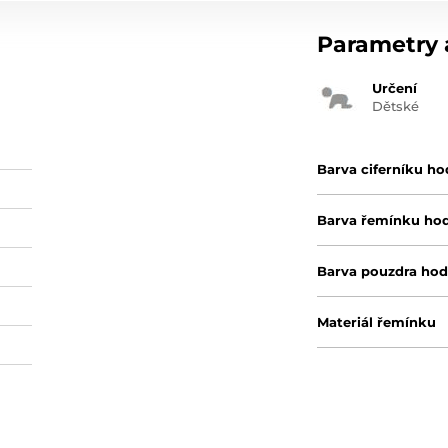
Parametry a
Určení
Dětské
Barva ciferníku ho
Barva řemínku ho
Barva pouzdra hod
Materiál řemínku