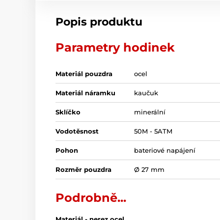
Popis produktu
Parametry hodinek
Materiál pouzdra
ocel
Materiál náramku
kaučuk
Sklíčko
minerální
Vodotěsnost
50M - 5ATM
Pohon
bateriové napájení
Rozměr pouzdra
Ø 27 mm
Podrobně...
Materiál - nerez ocel