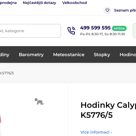
 prodejna
Nejčastější dotazy
Velkoobchod
Seznam přá
499 599 595
online
t, kategorie
Po-Pá 8:30-17, So 8:30-11:30
diny
Barometry
Meteostanice
Stopky
Hodino
K5776/5
Hodinky Cal
K5776/5
Více informací ›