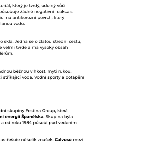
riál, který je tvrdý, odolný vůči
působuje žádné negativní reakce s
c má antikorozní povrch, který
slanou vodu.
skla. Jedná se o zlatou střední cestu,
 je velmi tvrdé a má vysoký obsah
děrům.
dnou běžnou vlhkost, mytí rukou,
 stříkající voda. Vodní sporty a potápění
dní skupiny Festina Group, která
í energií Španělska
. Skupina byla
 a od roku 1984 působí pod vedením
astřešuje několik značek.
Calypso
mezi