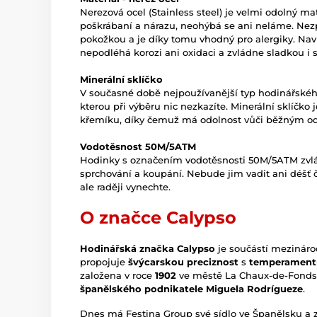
Nerezová ocel (Stainless steel) je velmi odolný mate
poškrábaní a nárazu, neohýbá se ani neláme. Nez
pokožkou a je díky tomu vhodný pro alergiky. Naví
nepodléhá korozi ani oxidaci a zvládne sladkou i 
Minerální sklíčko
V současné době nejpoužívanější typ hodinářského 
kterou při výběru nic nezkazíte. Minerální sklíčko
křemíku, díky čemuž má odolnost vůči běžným o
Vodotěsnost 50M/5ATM
Hodinky s označením vodotěsnosti 50M/5ATM zvlá
sprchování a koupání. Nebude jim vadit ani déšť či
ale raději vynechte.
O značce Calypso
Hodinářská značka Calypso
je součástí mezináro
propojuje
švýcarskou preciznost
s
temperamentn
založena v roce
1902
ve městě La Chaux-de-Fonds
španělského podnikatele Miguela Rodrígueze
.
Dnes má Festina Group své sídlo ve Španělsku a z