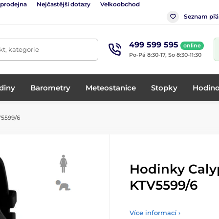
 prodejna
Nejčastější dotazy
Velkoobchod
Seznam přá
499 599 595
online
t, kategorie
Po-Pá 8:30-17, So 8:30-11:30
diny
Barometry
Meteostanice
Stopky
Hodino
5599/6
Hodinky Cal
KTV5599/6
Více informací ›