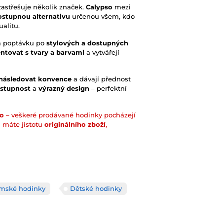
astřešuje několik značek.
Calypso
mezi
ostupnou alternativu
určenou všem, kdo
ualitu.
a poptávku po
stylových a dostupných
ntovat s tvary a barvami
a vytvářejí
 následovat konvence
a dávají přednost
stupnost
a
výrazný design
– perfektní
so
– veškeré prodávané hodinky pocházejí
i máte jistotu
originálního zboží
,
mské hodinky
Dětské hodinky