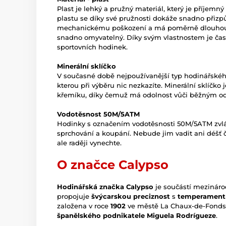
Plast je lehký a pružný materiál, který je příjemn
plastu se díky své pružnosti dokáže snadno přizp
mechanickému poškození a má poměrně dlouhou ži
snadno omyvatelný. Díky svým vlastnostem je čas
sportovních hodinek.
Minerální sklíčko
V současné době nejpoužívanější typ hodinářského 
kterou při výběru nic nezkazíte. Minerální sklíčko
křemíku, díky čemuž má odolnost vůči běžným o
Vodotěsnost 50M/5ATM
Hodinky s označením vodotěsnosti 50M/5ATM zvlá
sprchování a koupání. Nebude jim vadit ani déšť či
ale raději vynechte.
O značce Calypso
Hodinářská značka Calypso
je součástí mezináro
propojuje
švýcarskou preciznost
s
temperamentn
založena v roce
1902
ve městě La Chaux-de-Fonds
španělského podnikatele Miguela Rodrígueze
.