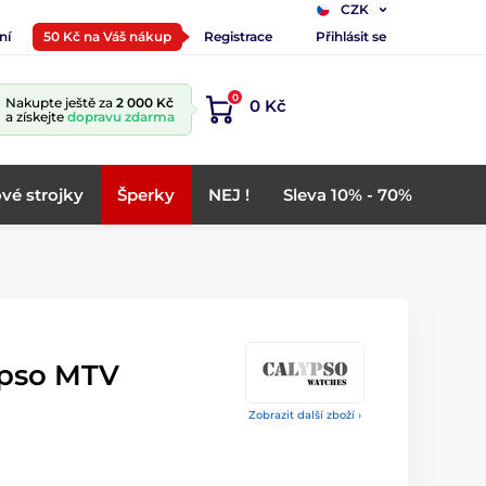
CZK
ní
50 Kč na Váš nákup
Registrace
Přihlásit se
0
Nakupte ještě za
2 000 Kč
0 Kč
a získejte
dopravu zdarma
vé strojky
Šperky
NEJ !
Sleva 10% - 70%
ypso MTV
Zobrazit další zboží ›