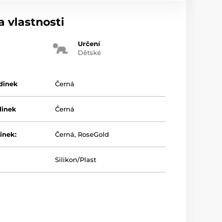
 vlastnosti
Určení
Dětské
dinek
Černá
dinek
Černá
inek:
Černá
,
RoseGold
Silikon/Plast