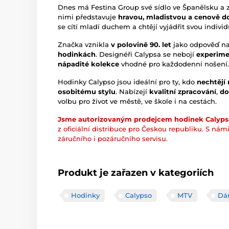
Dnes má Festina Group své sídlo ve Španělsku a z
nimi představuje
hravou, mladistvou a cenově d
se cítí mladí duchem a chtějí vyjádřit svou individ
Značka vznikla
v polovině 90. let
jako odpověď n
hodinkách
. Designéři Calypsa se nebojí
experime
nápadité kolekce
vhodné pro každodenní nošení.
Hodinky Calypso jsou ideální pro ty, kdo
nechtějí
osobitému stylu
. Nabízejí
kvalitní zpracování
,
do
volbu pro život ve městě, ve škole i na cestách.
Jsme autorizovaným prodejcem hodinek Calyp
z oficiální distribuce pro Českou republiku. S nám
záručního i pozáručního servisu.
Produkt je zařazen v kategoriích
Hodinky
Calypso
MTV
Dá