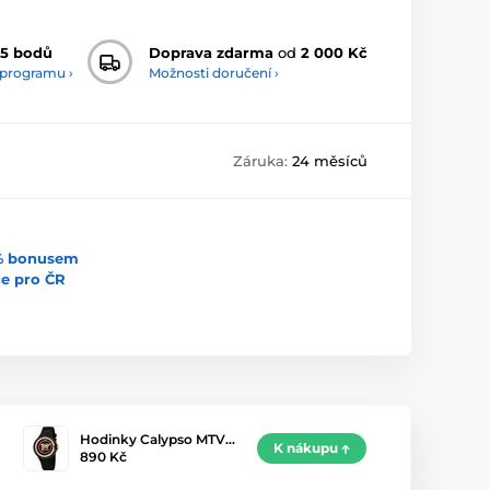
5 bodů
Doprava zdarma
od
2 000 Kč
 programu ›
Možnosti doručení ›
Záruka:
24 měsíců
5% bonusem
uce pro ČR
Hodinky Calypso MTV…
K nákupu
890 Kč