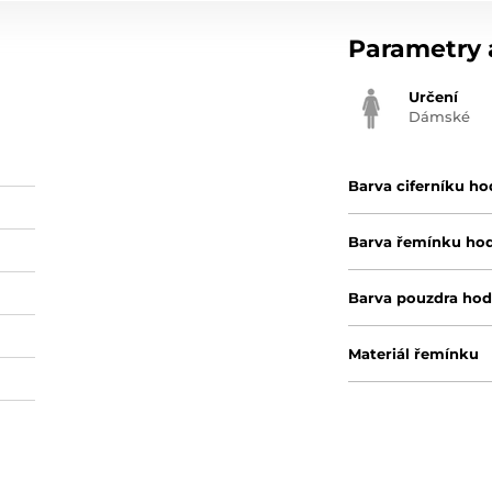
Parametry a
Určení
Dámské
Barva ciferníku ho
Barva řemínku ho
Barva pouzdra hod
Materiál řemínku