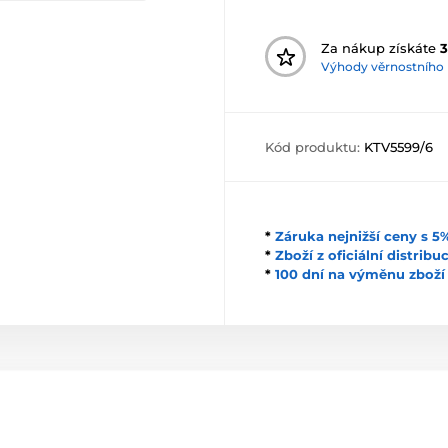
Za nákup získáte
3
Výhody věrnostního
Kód produktu:
KTV5599/6
*
Záruka nejnižší ceny s 
*
Zboží z oficiální distrib
*
100 dní na výměnu zboží