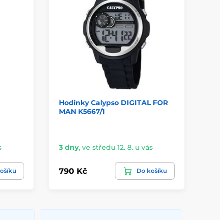
Hodinky Calypso DIGITAL FOR
Ca
MAN K5667/1
s
3 dny
,
ve středu 12. 8. u vás
3 
790 Kč
99
ošíku
Do košíku