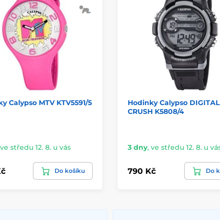
ky Calypso MTV KTV5591/5
Hodinky Calypso DIGITAL
CRUSH K5808/4
ve středu 12. 8. u vás
3 dny
,
ve středu 12. 8. u vá
Kč
790 Kč
Do košíku
Do k