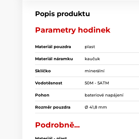
Popis produktu
Parametry hodinek
Materiál pouzdra
plast
Materiál náramku
kaučuk
Sklíčko
minerální
Vodotěsnost
50M - 5ATM
Pohon
bateriové napájení
Rozměr pouzdra
Ø 41,8 mm
Podrobně...
Materiál - plast