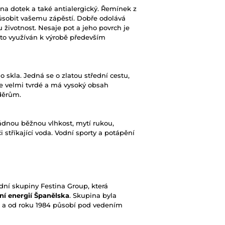
ý na dotek a také antialergický. Řemínek z
ůsobit vašemu zápěstí. Dobře odolává
votnost. Nesaje pot a jeho povrch je
to využíván k výrobě především
skla. Jedná se o zlatou střední cestu,
 je velmi tvrdé a má vysoký obsah
děrům.
dnou běžnou vlhkost, mytí rukou,
 stříkající voda. Vodní sporty a potápění
dní skupiny Festina Group, která
í energií Španělska
. Skupina byla
 a od roku 1984 působí pod vedením