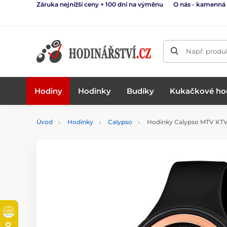
Záruka nejnižší ceny + 100 dní na výměnu
O nás - kamenná
Např. produk
Hodiny
Hodinky
Budíky
Kukačkové ho
Úvod
Hodinky
Calypso
Hodinky Calypso MTV KTV