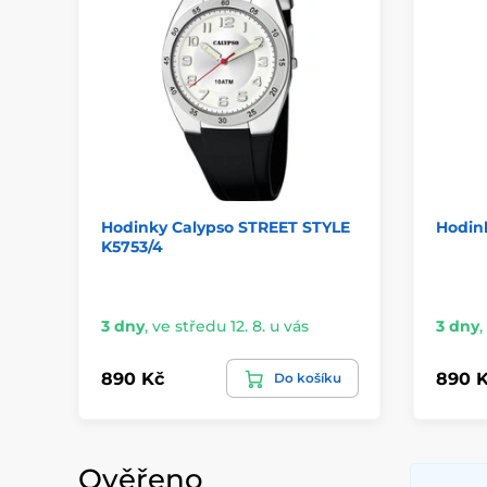
Hodinky Calypso STREET STYLE
Hodin
K5753/4
3 dny
,
ve středu 12. 8. u vás
3 dny
,
890 Kč
890 
Do košíku
Ověřeno