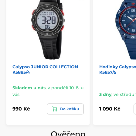
Calypso JUNIOR COLLECTION
Hodinky Calyps
K5885/4
K5857/5
Skladem u nás
,
v pondělí 10. 8. u
vás
3 dny
,
ve středu 1
990 Kč
1 090 Kč
Do košíku
Ověřeno