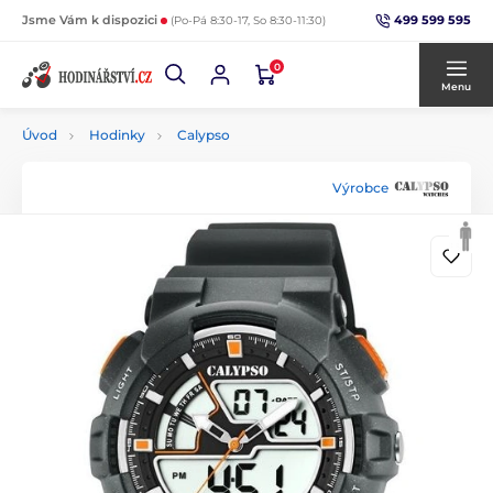
499 599 595
Jsme Vám k dispozici
(Po-Pá 8:30-17, So 8:30-11:30)
0
Menu
Úvod
Hodinky
Calypso
Výrobce