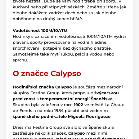
životě neztratí. Bude se vám hodit třeba při sportu, v
kuchyni nebo při vtipných sázkách. Změřte si třeba jak
dlouho dokážete zadržet dech nebo za jak dlouho
doběhnete na druhý konec hřiště.
Vodotěsnost 100M/10ATM
Hodinky s označením vodotěsnosti 100M/10ATM vydrží
plavání, sporty provozované na vodní hladině,
šnorchlování i potápění bez dýchacího přístroje.
Samozřejmě také mytí rukou, práci s vodou nebo
sprchu.
O značce Calypso
Hodinářská značka Calypso
je součástí mezinárodní
skupiny Festina Group, která propojuje
švýcarskou
preciznost
s
temperamentní energií Španělska
.
Skupina byla založena v roce
1902
ve městě La Chaux-
de-Fonds a od roku 1984 působí pod vedením
španělského podnikatele Miguela Rodrígueze
.
Dnes má Festina Group své sídlo ve Španělsku a
zastřešuje několik značek.
Calypso
mezi nimi