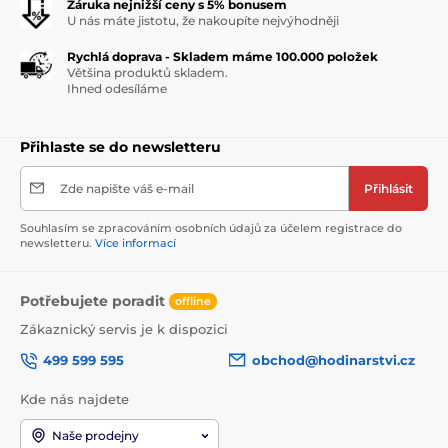
Záruka nejnižší ceny s 5% bonusem
U nás máte jistotu, že nakoupíte nejvýhodněji
Rychlá doprava - Skladem máme 100.000 položek
Většina produktů skladem.
Ihned odesíláme
Přihlaste se do newsletteru
Zde napište váš e-mail
Přihlásit
Souhlasím se zpracováním osobních údajů za účelem registrace do
newsletteru.
Více informací
Potřebujete poradit
offline
Zákaznický servis je k dispozici
499 599 595
obchod@hodinarstvi.cz
Kde nás najdete
Naše prodejny