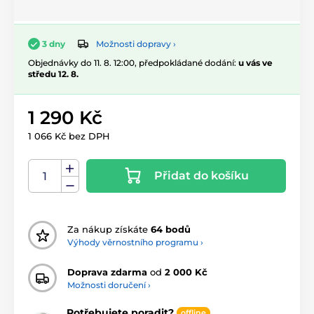
Možnosti dopravy ›
3 dny
Objednávky do 11. 8. 12:00, předpokládané dodání:
u vás ve
středu 12. 8.
1 290 Kč
1 066 Kč bez DPH
Přidat do košíku
Za nákup získáte
64 bodů
Výhody věrnostního programu ›
Doprava zdarma
od
2 000 Kč
Možnosti doručení ›
Potřebujete poradit?
offline