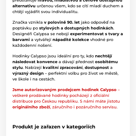
představuje
hravou, mladistvou a cenově dostupnou
alternativu
určenou všem, kdo se cítí mladí duchem a
chtějí vyjádřit svou individualitu.
Značka vznikla
v polovině 90. let
jako odpověď na
poptávku po
stylových a dostupných hodinkách
.
Designéři Calypsa se nebojí
experimentovat s tvary a
barvami
a vytvářejí
nápadité kolekce
vhodné pro
každodenní nošení.
Hodinky Calypso jsou ideální pro ty, kdo
nechtějí
následovat konvence
a dávají přednost
osobitému
stylu
. Nabízejí
kvalitní zpracování
,
dostupnost
a
výrazný design
– perfektní volbu pro život ve městě,
ve škole i na cestách.
Jsme autorizovaným prodejcem hodinek Calypso
–
veškeré prodávané hodinky pocházejí z oficiální
distribuce pro Českou republiku. S námi máte jistotu
originálního zboží
, záručního i pozáručního servisu.
Produkt je zařazen v kategoriích