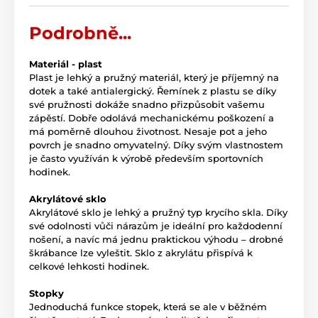
Podrobně...
Materiál - plast
Plast je lehký a pružný materiál, který je příjemný na
dotek a také antialergický. Řemínek z plastu se díky
své pružnosti dokáže snadno přizpůsobit vašemu
zápěstí. Dobře odolává mechanickému poškození a
má poměrně dlouhou životnost. Nesaje pot a jeho
povrch je snadno omyvatelný. Díky svým vlastnostem
je často využíván k výrobě především sportovních
hodinek.
Akrylátové sklo
Akrylátové sklo je lehký a pružný typ krycího skla. Díky
své odolnosti vůči nárazům je ideální pro každodenní
nošení, a navíc má jednu praktickou výhodu – drobné
škrábance lze vyleštit. Sklo z akrylátu přispívá k
celkové lehkosti hodinek.
Stopky
Jednoduchá funkce stopek, která se ale v běžném