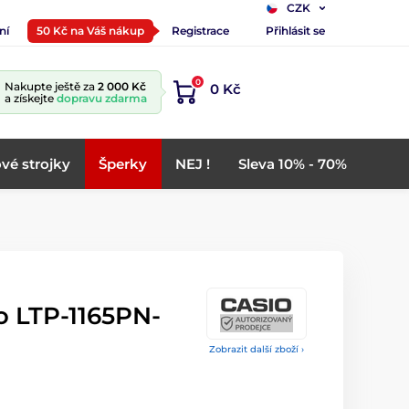
CZK
ní
50 Kč na Váš nákup
Registrace
Přihlásit se
0
Nakupte ještě za
2 000 Kč
0 Kč
a získejte
dopravu zdarma
vé strojky
Šperky
NEJ !
Sleva 10% - 70%
o LTP-1165PN-
Zobrazit další zboží ›