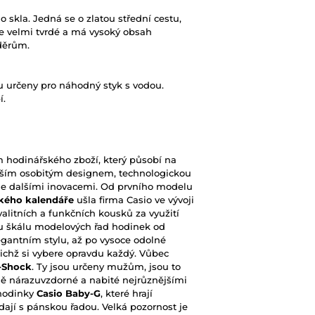
skla. Jedná se o zlatou střední cestu,
 je velmi tvrdé a má vysoký obsah
děrům.
 určeny pro náhodný styk s vodou.
í.
hodinářského zboží, který působí na
vším osobitým designem, technologickou
ále dalšími inovacemi. Od prvního modelu
kého kalendáře
ušla firma Casio ve vývoji
valitních a funkčních kousků za využití
kou škálu modelových řad hodinek od
gantním stylu, až po vysoce odolné
chž si vybere opravdu každý. Vůbec
-Shock
. Ty jsou určeny mužům, jsou to
ě nárazuvzdorné a nabité nejrůznějšími
hodinky
Casio Baby-G
, které hrají
dají s pánskou řadou. Velká pozornost je