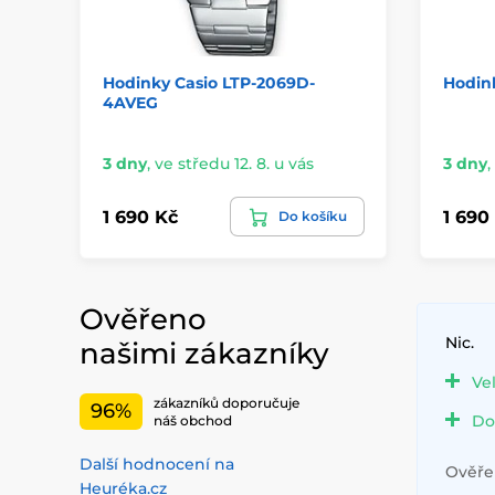
Hodinky Casio LTP-2069D-
Hodin
4AVEG
3 dny
,
ve středu 12. 8. u vás
3 dny
,
1 690 Kč
1 690
Do košíku
Ověřeno
Nic.
našimi zákazníky
Ve
zákazníků doporučuje
96%
Do
náš obchod
Další hodnocení na
Ověřen
Heuréka.cz