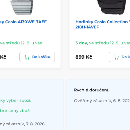
ky Casio A130WE-7AEF
Hodinky Casio Collection
218H-1AVEF
ve středu 12. 8. u vás
3 dny
,
ve středu 12. 8. u vá
 Kč
899 Kč
Do košíku
Do k
Rychlé doručení.
lký výběr zboží.
Ověřený zákazník, 6. 8. 20
bré ceny zboží.
ý zákazník, 7. 8. 2026