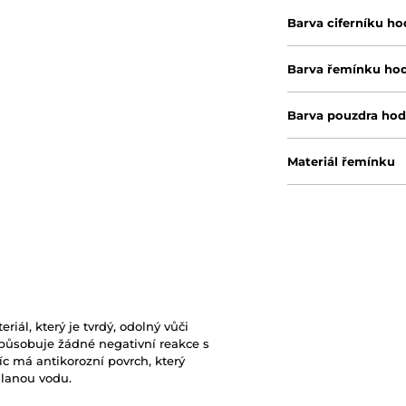
Barva ciferníku ho
Barva řemínku ho
Barva pouzdra hod
Materiál řemínku
riál, který je tvrdý, odolný vůči
působuje žádné negativní reakce s
c má antikorozní povrch, který
slanou vodu.