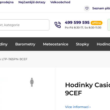
 prodejna
Nejčastější dotazy
Velkoobchod
Seznam přá
499 599 595
offline
t, kategorie
Po-Pá 8:30-17, So 8:30-11:30
diny
Barometry
Meteostanice
Stopky
Hodino
o LTP-1165PN-9CEF
Hodinky Casi
9CEF
Více informací ›