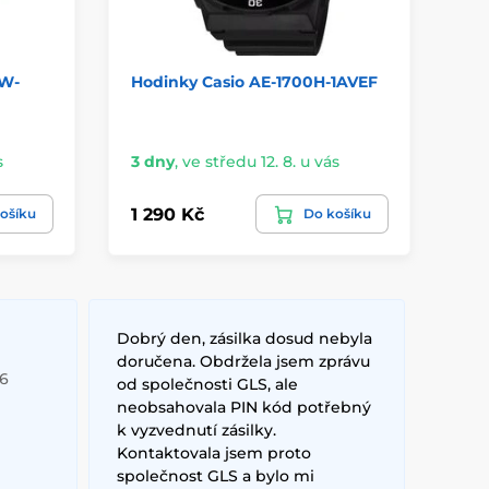
 W-
Hodinky Casio AE-1700H-1AVEF
Ho
Sk
s
3 dny
,
ve středu 12. 8. u vás
vá
1 290 Kč
99
ošíku
Do košíku
Dobrý den, zásilka dosud nebyla
doručena. Obdržela jsem zprávu
26
od společnosti GLS, ale
neobsahovala PIN kód potřebný
k vyzvednutí zásilky.
Kontaktovala jsem proto
společnost GLS a bylo mi