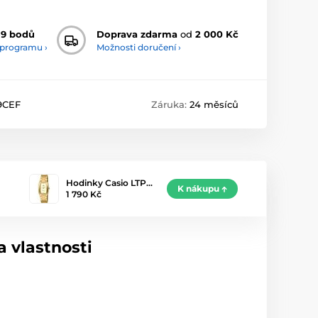
89 bodů
Doprava zdarma
od
2 000 Kč
 programu ›
Možnosti doručení ›
9CEF
Záruka:
24 měsíců
Hodinky Casio LTP…
K nákupu
1 790 Kč
 vlastnosti