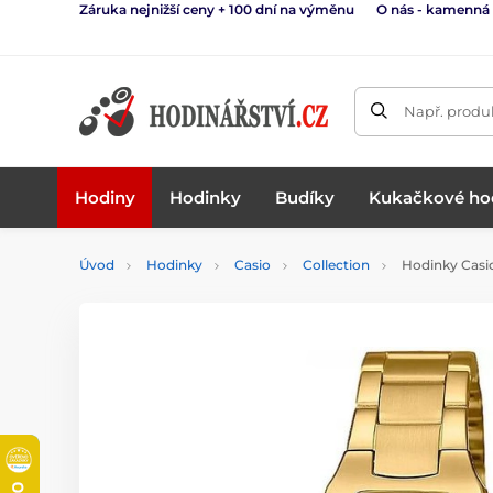
Záruka nejnižší ceny + 100 dní na výměnu
O nás - kamenná
Např. produk
Hodiny
Hodinky
Budíky
Kukačkové ho
Úvod
Hodinky
Casio
Collection
Hodinky Casi