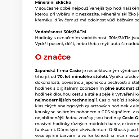
Minerální sklíčko
V současné době nejpoužívanější typ hodinářského 
kterou při výběru nic nezkazíte. Minerální sklíčko
křemíku, díky čemuž má odolnost vůči běžným o
Vodotěsnost 30M/3ATM
Hodinky s označením vodotěsnosti 30M/3ATM jsou
Vydrží pocení, déšť, nebo třeba mytí auta či nádob
O značce
Japonská firma Casio
je respektovaným výrobcem 
trhu již od
70. let minulého století
. Vyniká přede
dokonalostí, pověstnou japonskou pečlivostí a st
hodinek s digitálním zobrazením
plně automatic
hodinek dlouhou cestu a stále spěje k vytváření k
nejmodernějších technologií
. Casio nabízí širo
klasických analogových quartzových hodinek v ele
kousky se solárním pohonem a GPS signálem, z ni
nejoblíbenější řadou značky jsou hodinky
Casio G
masivní hodinky různých módních barev, extrémn
funkcemi. Dámským ekvivalentem G-Shock jsou 
veselejšími barvami a ve funkčnosti si ničím neza