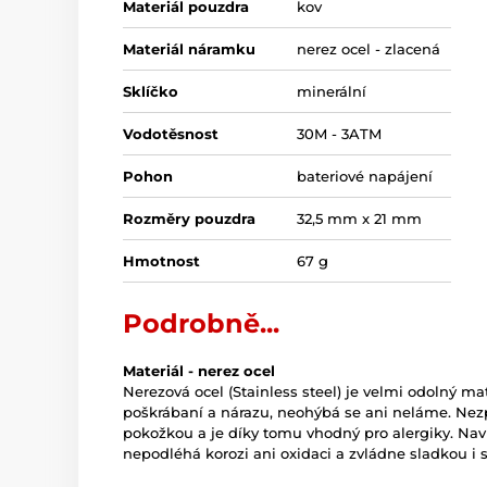
Materiál pouzdra
kov
Materiál náramku
nerez ocel - zlacená
Sklíčko
minerální
Vodotěsnost
30M - 3ATM
Pohon
bateriové napájení
Rozměry pouzdra
32,5 mm x 21 mm
Hmotnost
67 g
Podrobně...
Materiál - nerez ocel
Nerezová ocel (Stainless steel) je velmi odolný mate
poškrábaní a nárazu, neohýbá se ani neláme. Nez
pokožkou a je díky tomu vhodný pro alergiky. Naví
nepodléhá korozi ani oxidaci a zvládne sladkou i 