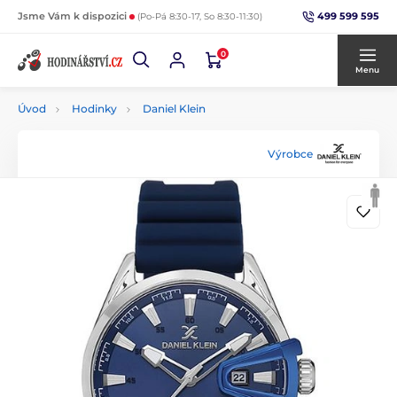
499 599 595
Jsme Vám k dispozici
(Po-Pá 8:30-17, So 8:30-11:30)
0
Menu
Úvod
Hodinky
Daniel Klein
Výrobce