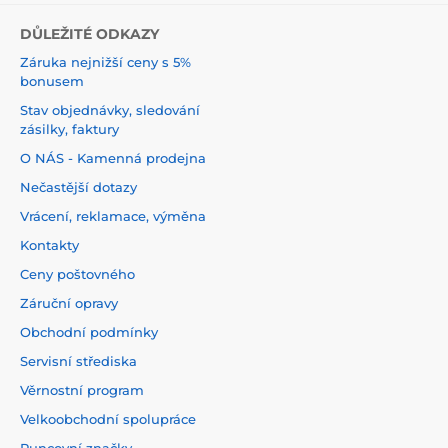
DŮLEŽITÉ ODKAZY
Záruka nejnižší ceny s 5%
bonusem
Stav objednávky, sledování
zásilky, faktury
O NÁS - Kamenná prodejna
Nečastější dotazy
Vrácení, reklamace, výměna
Kontakty
Ceny poštovného
Záruční opravy
Obchodní podmínky
Servisní střediska
Věrnostní program
Velkoobchodní spolupráce
Puncovní značky