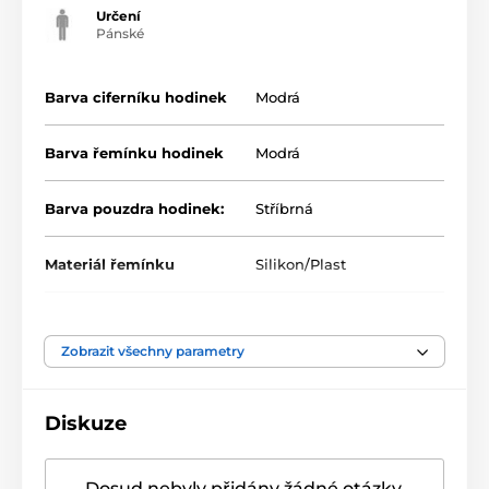
Určení
Pánské
Barva ciferníku hodinek
Modrá
Barva řemínku hodinek
Modrá
Barva pouzdra hodinek:
Stříbrná
Materiál řemínku
Silikon/Plast
Zobrazit všechny parametry
Diskuze
Dosud nebyly přidány žádné otázky.