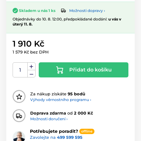
Možnosti dopravy ›
Skladem u nás 1 ks
Objednávky do 10. 8. 12:00, předpokládané dodání:
u vás v
úterý 11. 8.
1 910 Kč
1 579 Kč bez DPH
Přidat do košíku
Za nákup získáte
95 bodů
Výhody věrnostního programu ›
Doprava zdarma
od
2 000 Kč
Možnosti doručení ›
Potřebujete poradit?
offline
Zavolejte na
499 599 595