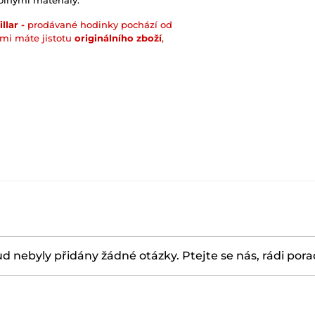
dolnými materiály.
lar -
prodávané hodinky pochází od
ámi máte jistotu
originálního zboží
,
d nebyly přidány žádné otázky. Ptejte se nás, rádi por