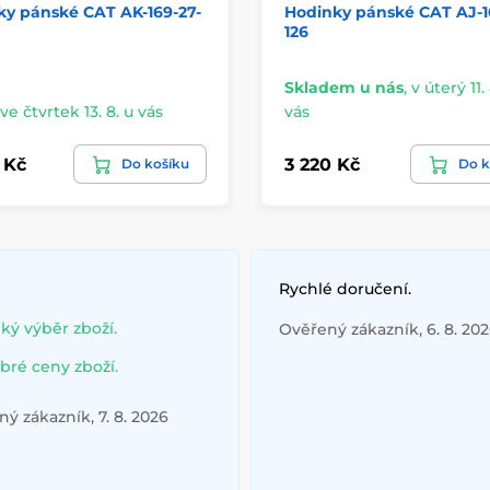
ky pánské CAT AK-169-27-
Hodinky pánské CAT AJ-16
126
Skladem u nás
,
v úterý 11. 
ve čtvrtek 13. 8. u vás
vás
 Kč
3 220 Kč
Do košíku
Do k
Rychlé doručení.
lký výběr zboží.
Ověřený zákazník, 6. 8. 20
bré ceny zboží.
ý zákazník, 7. 8. 2026