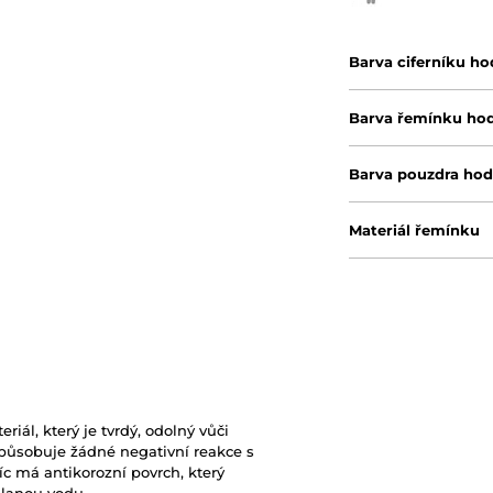
Barva ciferníku ho
Barva řemínku ho
Barva pouzdra hod
Materiál řemínku
riál, který je tvrdý, odolný vůči
působuje žádné negativní reakce s
c má antikorozní povrch, který