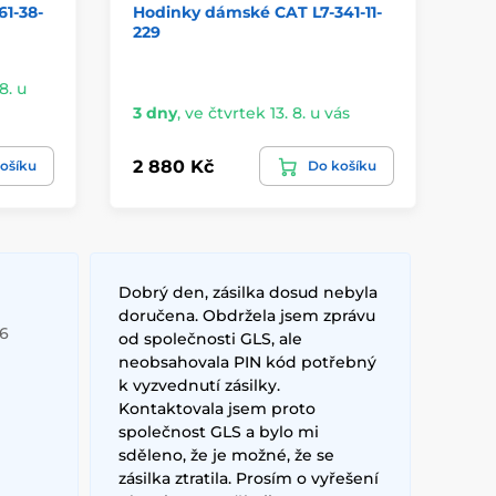
1-38-
Hodinky dámské CAT L7-341-11-
Ho
229
12
8. u
Sk
3 dny
,
ve čtvrtek 13. 8. u vás
vá
2 880 Kč
3 
ošíku
Do košíku
Dobrý den, zásilka dosud nebyla
doručena. Obdržela jsem zprávu
26
od společnosti GLS, ale
neobsahovala PIN kód potřebný
k vyzvednutí zásilky.
Kontaktovala jsem proto
společnost GLS a bylo mi
sděleno, že je možné, že se
zásilka ztratila. Prosím o vyřešení