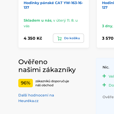
Hodinky pánské CAT YW-163-16-
Hodin
137
127
Skladem u nás
,
v úterý 11. 8. u
vás
3 dny
,
4 350 Kč
3 570
Do košíku
Ověřeno
Nic.
našimi zákazníky
Ve
zákazníků doporučuje
96%
Do
náš obchod
Další hodnocení na
Ověřen
Heuréka.cz