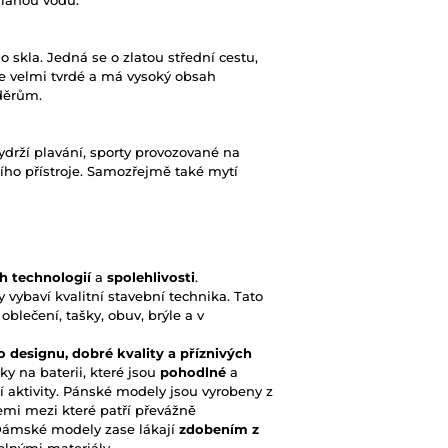
slanou vodu.
skla. Jedná se o zlatou střední cestu,
 je velmi tvrdé a má vysoký obsah
děrům.
rží plavání, sporty provozované na
ího přístroje. Samozřejmě také mytí
ch technologií
a
spolehlivosti
.
 vybaví kvalitní stavební technika. Tato
oblečení, tašky, obuv, brýle a v
 designu, dobré kvality a příznivých
ky na baterii, které jsou
pohodlné
a
í aktivity. Pánské modely jsou vyrobeny z
emi mezi které patří převážně
Dámské modely zase lákají
zdobením z