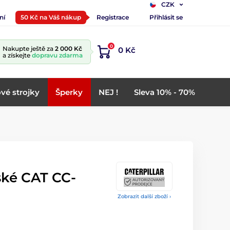
CZK
ní
50 Kč na Váš nákup
Registrace
Přihlásit se
0
Nakupte ještě za
2 000 Kč
0 Kč
a získejte
dopravu zdarma
vé strojky
Šperky
NEJ !
Sleva 10% - 70%
ké CAT CC-
Zobrazit další zboží ›