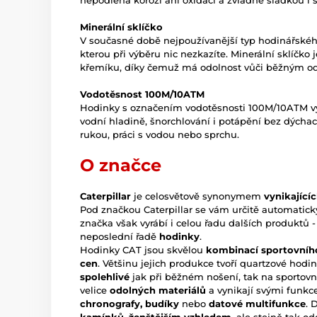
nepodléhá korozi ani oxidaci a zvládne sladkou i 
Minerální sklíčko
V současné době nejpoužívanější typ hodinářského 
kterou při výběru nic nezkazíte. Minerální sklíčko
křemíku, díky čemuž má odolnost vůči běžným o
Vodotěsnost 100M/10ATM
Hodinky s označením vodotěsnosti 100M/10ATM vyd
vodní hladině, šnorchlování i potápění bez dýchac
rukou, práci s vodou nebo sprchu.
O značce
Caterpillar
je celosvětově synonymem
vynikající
Pod značkou Caterpillar se vám určitě automaticky
značka však vyrábí i celou řadu dalších produktů - 
neposlední řadě
hodinky
.
Hodinky CAT jsou skvělou
kombinací sportovního
cen
. Většinu jejich produkce tvoří quartzové hodin
spolehlivé
jak při běžném nošení, tak na sportovn
velice
odolných materiálů
a vynikají svými funkc
chronografy, budíky
nebo
datové multifunkce
. 