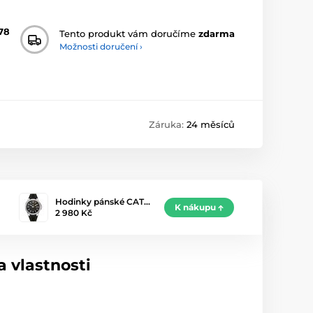
78
Tento produkt vám doručíme
zdarma
Možnosti doručení ›
Záruka:
24 měsíců
Hodinky pánské CAT…
K nákupu
2 980 Kč
 vlastnosti