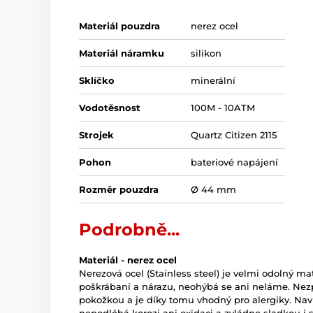
Materiál pouzdra
nerez ocel
Materiál náramku
silikon
Sklíčko
minerální
Vodotěsnost
100M - 10ATM
Strojek
Quartz Citizen 2115
Pohon
bateriové napájení
Rozměr pouzdra
Ø 44 mm
Podrobně...
Materiál - nerez ocel
Nerezová ocel (Stainless steel) je velmi odolný mate
poškrábaní a nárazu, neohýbá se ani neláme. Nez
pokožkou a je díky tomu vhodný pro alergiky. Naví