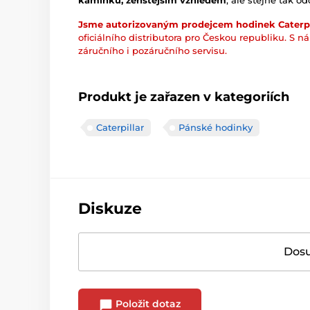
kamínků, ženštějším vzhledem
, ale stejně tak o
Jsme autorizovaným prodejcem hodinek Caterpil
oficiálního distributora pro Českou republiku. S n
záručního i pozáručního servisu.
Produkt je zařazen v kategoriích
Caterpillar
Pánské hodinky
Diskuze
Dosu
Položit dotaz