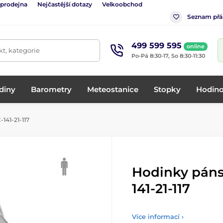
 prodejna
Nejčastější dotazy
Velkoobchod
Seznam přá
499 599 595
online
t, kategorie
Po-Pá 8:30-17, So 8:30-11:30
diny
Barometry
Meteostanice
Stopky
Hodino
141-21-117
Hodinky páns
141-21-117
Více informací ›