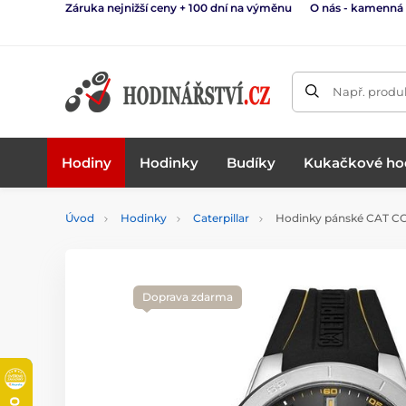
Záruka nejnižší ceny + 100 dní na výměnu
O nás - kamenná
Např. produk
Hodiny
Hodinky
Budíky
Kukačkové ho
Úvod
Hodinky
Caterpillar
Hodinky pánské CAT CC-
Doprava zdarma