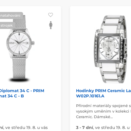
 natahování
strojek
Diplomat 34 C - PRIM
Hodinky PRIM Ceramic L
at 34 C - B
W02P.10161.A
Přírodní materiály spojené s
vysokým uměním v kolekci
Ceramic. Dámské…
ní
,
ve středu 19. 8. u vás
3 - 7 dní
,
ve středu 19. 8. u