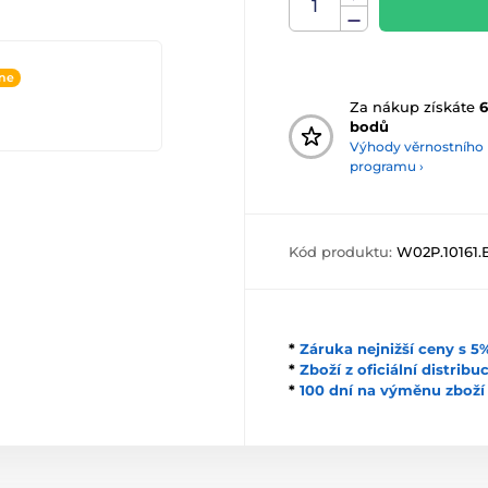
ine
Za nákup získáte
bodů
Výhody věrnostního
programu ›
Kód produktu:
W02P.10161.
*
Záruka nejnižší ceny s 
*
Zboží z oficiální distrib
*
100 dní na výměnu zboží