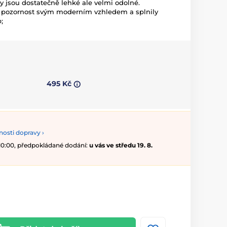
 jsou dostatečně lehké ale velmi odolné.
y pozornost svým moderním vzhledem a splnily
;
495 Kč
osti dopravy ›
 10:00, předpokládané dodání:
u vás ve středu 19. 8.