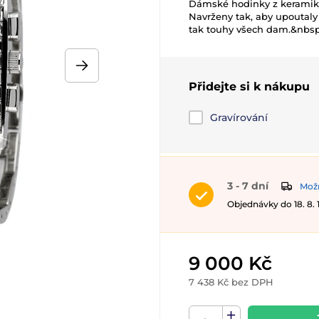
Dámské hodinky z keramiky
Navrženy tak, aby upoutal
tak touhy všech dam.&nbsp
Přidejte si k nákupu
Gravírování
3 - 7 dní
Možn
Objednávky do 18. 8.
9 000 Kč
7 438 Kč bez DPH