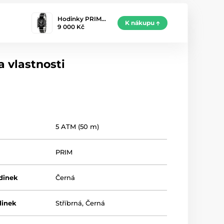
Hodinky PRIM…
K nákupu
9 000 Kč
 vlastnosti
5 ATM (50 m)
PRIM
dinek
Černá
dinek
Stříbrná
,
Černá