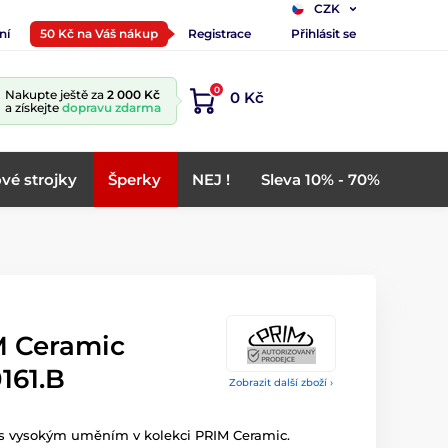
CZK
ní
50 Kč na Váš nákup
Registrace
Přihlásit se
0
Nakupte ještě za
2 000 Kč
0 Kč
a získejte
dopravu zdarma
vé strojky
Šperky
NEJ !
Sleva 10% - 70%
M Ceramic
161.B
Zobrazit další zboží ›
é s vysokým uměním v kolekci PRIM Ceramic.