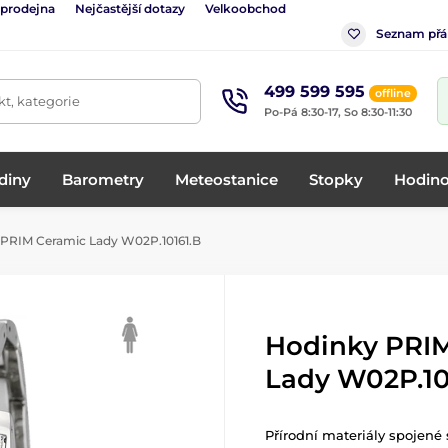
 prodejna
Nejčastější dotazy
Velkoobchod
Seznam přá
499 599 595
offline
t, kategorie
Po-Pá 8:30-17, So 8:30-11:30
diny
Barometry
Meteostanice
Stopky
Hodino
PRIM Ceramic Lady W02P.10161.B
Hodinky PRI
Lady W02P.10
Přírodní materiály spojen