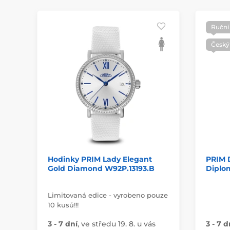
Ruční
Český 
Hodinky PRIM Lady Elegant
PRIM 
Gold Diamond W92P.13193.B
Diplom
Limitovaná edice - vyrobeno pouze
10 kusů!!!
3 - 7 dní
,
ve středu 19. 8. u vás
3 - 7 d