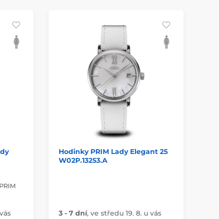
ady
Hodinky PRIM Lady Elegant 25
Ho
W02P.13253.A
W0
 PRIM
 vás
3 - 7 dní
,
ve středu 19. 8. u vás
3 -