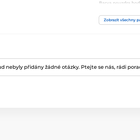
Barva pouzdra hod
Materiál řemínku
Zobrazit všechny 
d nebyly přidány žádné otázky. Ptejte se nás, rádi por