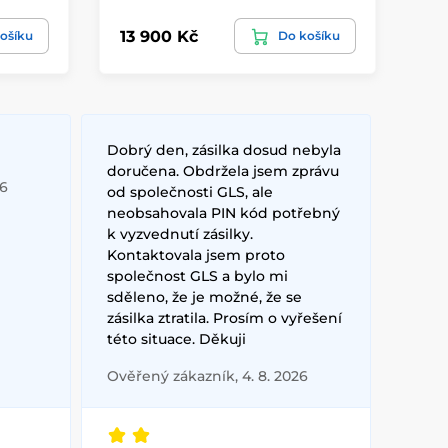
13 900 Kč
9 
ošíku
Do košíku
Dobrý den, zásilka dosud nebyla
doručena. Obdržela jsem zprávu
26
od společnosti GLS, ale
neobsahovala PIN kód potřebný
k vyzvednutí zásilky.
Kontaktovala jsem proto
společnost GLS a bylo mi
sděleno, že je možné, že se
zásilka ztratila. Prosím o vyřešení
této situace. Děkuji
Ověřený zákazník, 4. 8. 2026