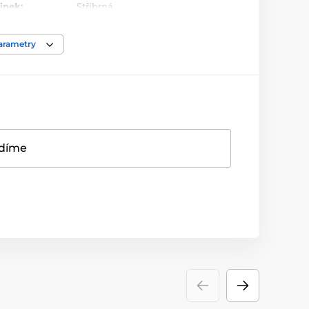
inek:
Stříbrná
Keramika
parametry
adíme