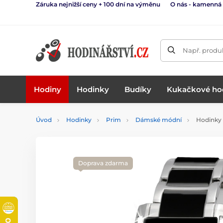
Záruka nejnižší ceny + 100 dní na výměnu
O nás - kamenná
Např. produk
Hodiny
Hodinky
Budíky
Kukačkové ho
Úvod
Hodinky
Prim
Dámské módní
Hodinky 
Doprava zdarma