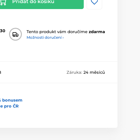
Přidat do košíku
630
Tento produkt vám doručíme
zdarma
Možnosti doručení ›
B
Záruka:
24 měsíců
5% bonusem
uce pro ČR