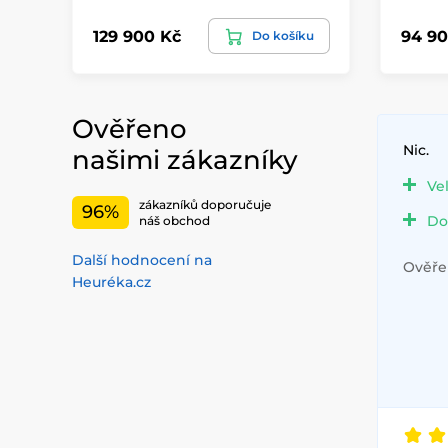
129 900 Kč
94 90
Do košíku
Ověřeno
Nic.
našimi zákazníky
Ve
zákazníků doporučuje
96%
Do
náš obchod
Další hodnocení na
Ověřen
Heuréka.cz