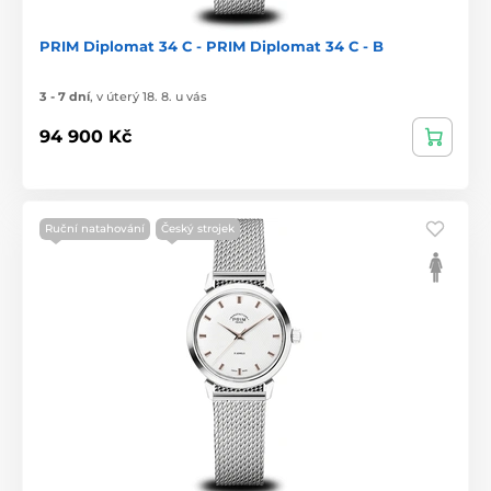
PRIM Diplomat 34 C - PRIM Diplomat 34 C - B
3 - 7 dní
,
v úterý 18. 8. u vás
94 900 Kč
Ruční natahování
Český strojek