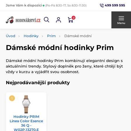
499 599 595
Jsme Vám k dispozici
(Po-Pá 8:30-17, So 8:30-11:30)
0
Menu
Úvod
Hodinky
Prim
Dámské módní
Dámské módní hodinky Prim
Dámské módní hodinky Prim kombinují elegantní design s
aktuálními trendy. Stylový doplněk pro ženy, které chtějí být
vždy v kurzu a vyjádřit svou osobnost.
Nejprodávanější produkty
Hodinky PRIM
Linea Color Esence
36 Q -
W02P.13270.E