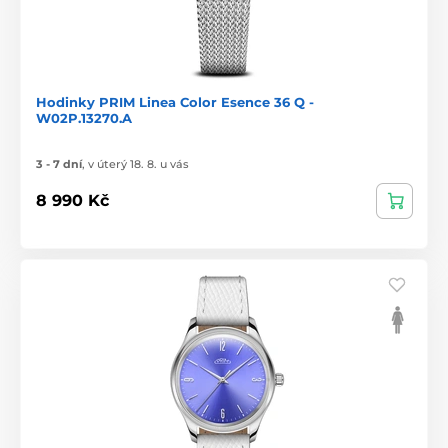
Hodinky PRIM Linea Color Esence 36 Q -
W02P.13270.A
3 - 7 dní
,
v úterý 18. 8. u vás
8 990 Kč