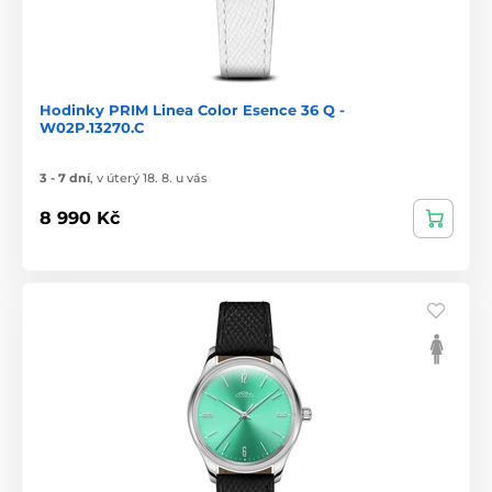
Hodinky PRIM Linea Color Esence 36 Q -
W02P.13270.C
3 - 7 dní
,
v úterý 18. 8. u vás
8 990 Kč