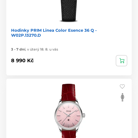
Hodinky PRIM Linea Color Esence 36 Q -
W02P.13270.D
3 - 7 dní
,
v úterý 18. 8. u vás
8 990 Kč