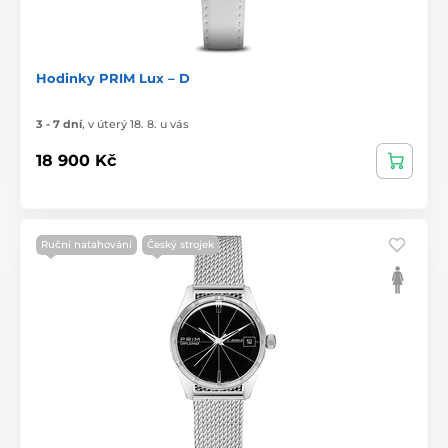
Hodinky PRIM Lux – D
3 - 7 dní
,
v úterý 18. 8. u vás
18 900 Kč
Ruční natahování
Český strojek