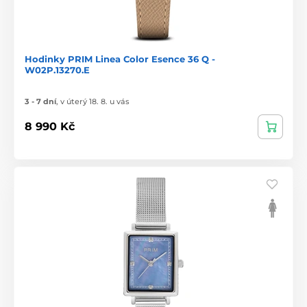
Hodinky PRIM Linea Color Esence 36 Q -
W02P.13270.E
3 - 7 dní
,
v úterý 18. 8. u vás
8 990 Kč