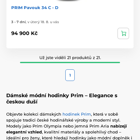
PRIM Pavouk 34 C - D
3 - 7 dní
,
v úterý 18. 8. u vás
94 900 Kč
Už jste viděli 21 produktů z 21.
1
Dámské módní hodinky Prim – Elegance s
českou duší
Objevte kolekci dámských
hodinek Prim
, která v sobě
spojuje tradici české hodinářské výroby a moderní styl.
Modely jako Prim Olympia nebo jemná Prim Aria
nabízejí
elegantní vzhled
, kvalitní materiály a spolehlivý chod –
ideální pro ženy, které hledají hodinky jako módní doplněk i