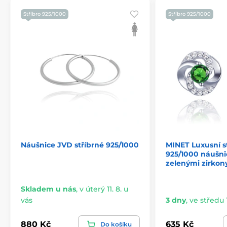
Stříbro 925/1000
Stříbro 925/1000
Náušnice JVD stříbrné 925/1000
MINET Luxusní s
925/1000 náušnic
zelenými zirkon
Skladem u nás
,
v úterý 11. 8. u
vás
3 dny
,
ve středu 1
880 Kč
635 Kč
Do košíku