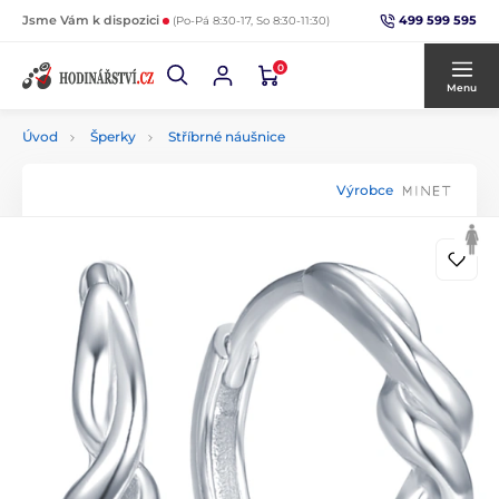
499 599 595
Jsme Vám k dispozici
(Po-Pá 8:30-17, So 8:30-11:30)
0
Menu
Úvod
Šperky
Stříbrné náušnice
Výrobce