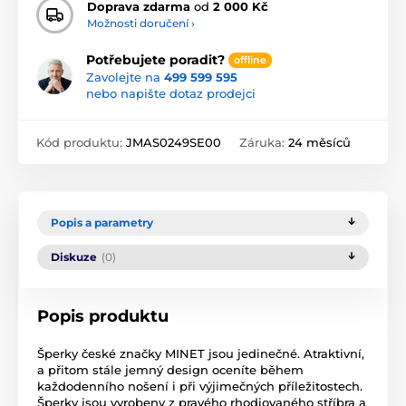
Doprava zdarma
od
2 000 Kč
Možnosti doručení ›
Potřebujete poradit?
offline
Zavolejte na
499 599 595
nebo napište dotaz prodejci
Kód produktu:
JMAS0249SE00
Záruka:
24 měsíců
Popis a parametry
Diskuze
(0)
Popis produktu
Šperky české značky MINET jsou jedinečné. Atraktivní,
a přitom stále jemný design oceníte během
každodenního nošení i při výjimečných příležitostech.
Šperky jsou vyrobeny z pravého rhodiovaného stříbra a