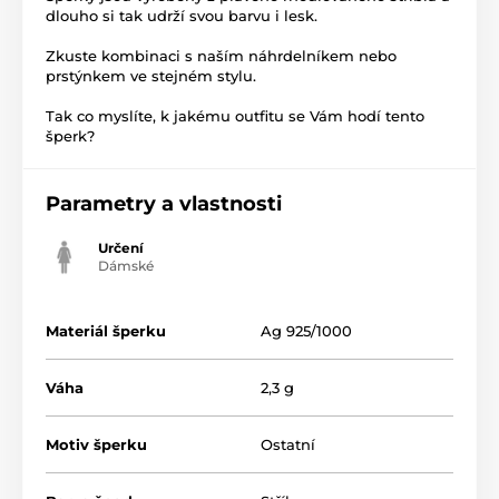
dlouho si tak udrží svou barvu i lesk.
Zkuste kombinaci s naším náhrdelníkem nebo
prstýnkem ve stejném stylu.
Tak co myslíte, k jakému outfitu se Vám hodí tento
šperk?
Parametry a vlastnosti
Určení
Dámské
Materiál šperku
Ag 925/1000
Váha
2,3 g
Motiv šperku
Ostatní