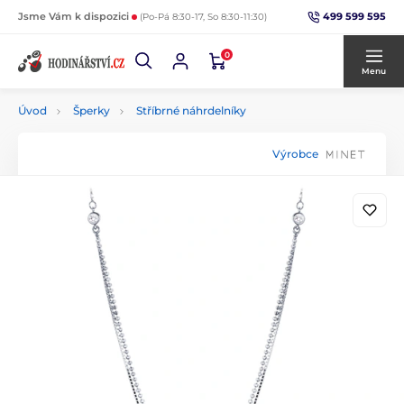
499 599 595
Jsme Vám k dispozici
(Po-Pá 8:30-17, So 8:30-11:30)
0
Menu
Úvod
Šperky
Stříbrné náhrdelníky
Výrobce