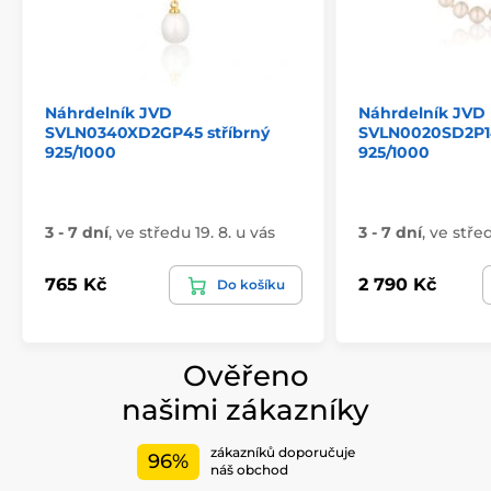
Náhrdelník JVD
Náhrdelník JVD
SVLN0340XD2GP45 stříbrný
SVLN0020SD2P14
925/1000
925/1000
3 - 7 dní
,
ve středu 19. 8. u vás
3 - 7 dní
,
ve střed
765 Kč
2 790 Kč
Do košíku
Ověřeno
našimi zákazníky
zákazníků doporučuje
96%
náš obchod