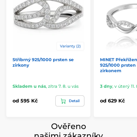
Varianty (2)
Stříbrný 925/1000 prsten se
MINET Překřížen
zirkony
925/1000 prsten 
zirkonem
Skladem u nás
,
zítra 7. 8. u vás
3 dny
,
v úterý 11. 
od 595 Kč
od 629 Kč
Detail
Ověřeno
našimi zákazníky