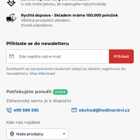
U nás máte jistotu, že nakoupíte nejvýhodněji
Rychlá doprava - Skladem máme 100.000 položek
Většina produktů skladem.
Ihned odesíláme
Přihlaste se do newsletteru
Zde napište váš e-mail
Přihlásit
Souhlasím se zpracováním osobních údajů za účelem registrace do
newsletteru.
Více informací
Potřebujete poradit
online
Zákaznický servis je k dispozici
499 599 595
obchod@hodinarstvi.cz
Kde nás najdete
Naše prodejny