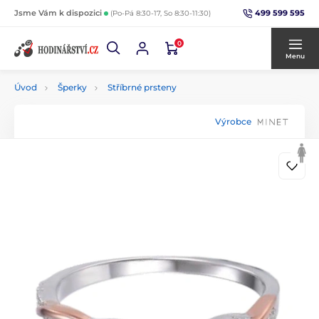
499 599 595
Jsme Vám k dispozici
(Po-Pá 8:30-17, So 8:30-11:30)
0
Menu
Úvod
Šperky
Stříbrné prsteny
Výrobce