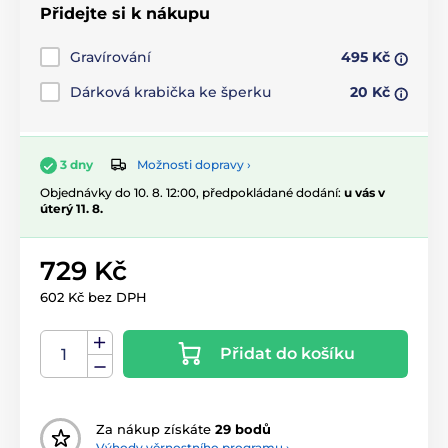
Přidejte si k nákupu
Gravírování
495 Kč
Dárková krabička ke šperku
20 Kč
Možnosti dopravy ›
3 dny
Objednávky do 10. 8. 12:00, předpokládané dodání:
u vás v
úterý 11. 8.
729 Kč
602 Kč bez DPH
Přidat do košíku
Za nákup získáte
29 bodů
Výhody věrnostního programu ›