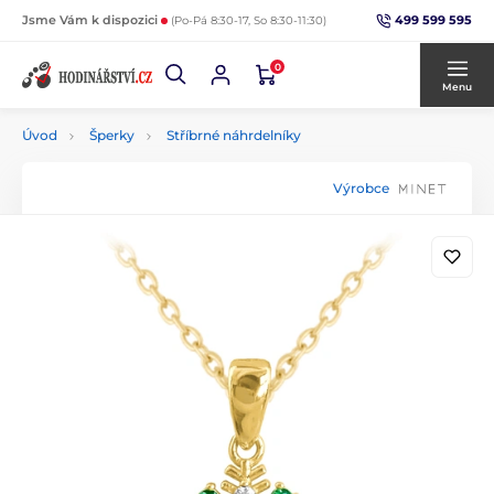
499 599 595
Jsme Vám k dispozici
(Po-Pá 8:30-17, So 8:30-11:30)
0
Menu
Úvod
Šperky
Stříbrné náhrdelníky
Výrobce