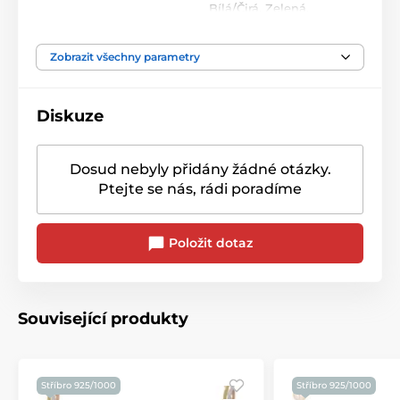
Bílá/Čirá
,
Zelená
,
Barva kamene
Růžová
Zobrazit všechny parametry
Diskuze
Dosud nebyly přidány žádné otázky.
Ptejte se nás, rádi poradíme
Položit dotaz
Související produkty
Stříbro 925/1000
Stříbro 925/1000