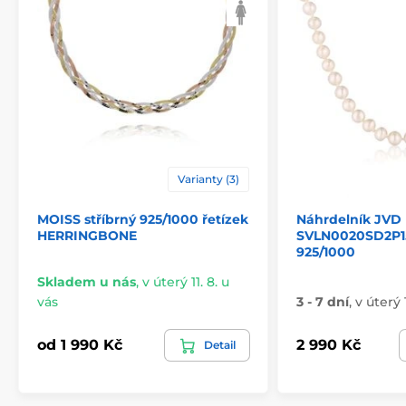
Varianty (3)
MOISS stříbrný 925/1000 řetízek
Náhrdelník JVD
HERRINGBONE
SVLN0020SD2P15
925/1000
Skladem u nás
,
v úterý 11. 8. u
vás
3 - 7 dní
,
v úterý 
od 1 990 Kč
2 990 Kč
Detail