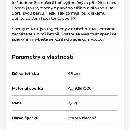
každodenního nošení i při výjimečných příležitostech.
Šperky jsou vyrobeny z pravého stříbra a dlouho si tak
udrží svou barvu i lesk. Tak co myslíte, k jakému
outfitu se Vám hodí tento šperk?
Šperky MINET jsou vyrobeny z drahého kovu, prosíme,
zacházejte s nimi šetrně. Snažte se vyvarovat spaní se
šperky a vyhýbejte se kontaktu šperku s vodou.
Parametry a vlastnosti
Délka řetízku
45 cm
Materiál šperku
Ag 925/1000
Váha
2,9 g
Barva šperku
Stříbro zlacené