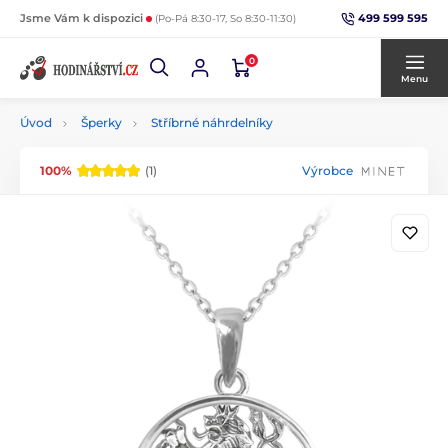
499 599 595
Jsme Vám k dispozici
(Po-Pá 8:30-17, So 8:30-11:30)
0
Menu
Úvod
Šperky
Stříbrné náhrdelníky
100%
(1)
Výrobce