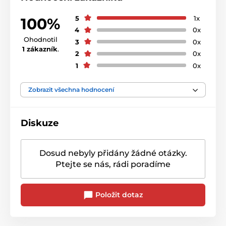
5
1x
100%
4
0x
Ohodnotil
3
0x
1 zákazník
.
2
0x
1
0x
Zobrazit všechna hodnocení
Diskuze
Dosud nebyly přidány žádné otázky.
Ptejte se nás, rádi poradíme
Položit dotaz