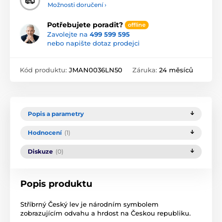
Možnosti doručení ›
Potřebujete poradit?
offline
Zavolejte na
499 599 595
nebo napište dotaz prodejci
Kód produktu:
JMAN0036LN50
Záruka:
24 měsíců
Popis a parametry
Hodnocení
(1)
Diskuze
(0)
Popis produktu
Stříbrný Český lev je národním symbolem
zobrazujícím odvahu a hrdost na Českou republiku.