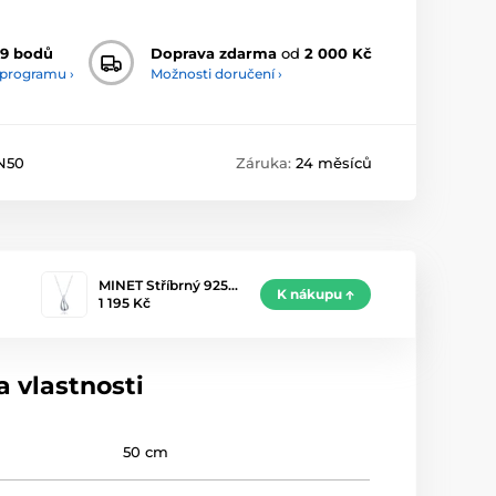
9 bodů
Doprava zdarma
od
2 000 Kč
 programu ›
Možnosti doručení ›
N50
Záruka:
24 měsíců
MINET Stříbrný 925…
K nákupu
1 195 Kč
 vlastnosti
50 cm