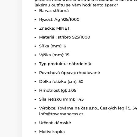
jakému outfitu se Vám hodí tento šperk?
Barva: stříbrná
Ryzost: Ag 925/1000
Značka: MINET
Materiál: stříbro 925/1000
Šířka (mm): 6
Výška (mm): 15
Typ produktu: náhrdelník
Povrchová úprava: rhodiované
Délka řetízku (cm): 50
Hmotnost (g): 3,05
Síla řetízku (mm): 1,45
Výrobce: Továrna na čas s.r.o., Českých legií 5, 
info@tovarnanacas.cz
Určení: dámské
Motiv: kapka