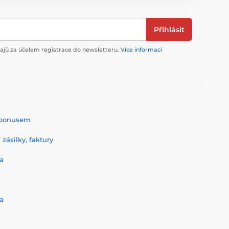
Přihlásit
jů za účelem registrace do newsletteru.
Více informací
% bonusem
zásilky, faktury
a
a