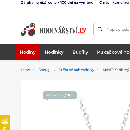
Záruka nejnižší ceny + 100 dní na výměnu
O nás - kamenná
Např. produk
Hodiny
Hodinky
Budíky
Kukačkové ho
Úvod
Šperky
Stříbrné náhrdelníky
MINET Stříbrný 
Stříbro 925/1000