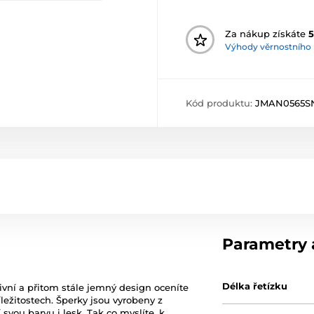
Za nákup získáte
5
Výhody věrnostního
Kód produktu:
JMAN0565S
Parametry a
Délka řetízku
ivní a přitom stále jemný design oceníte
ežitostech. Šperky jsou vyrobeny z
svou barvu i lesk. Tak co myslíte, k