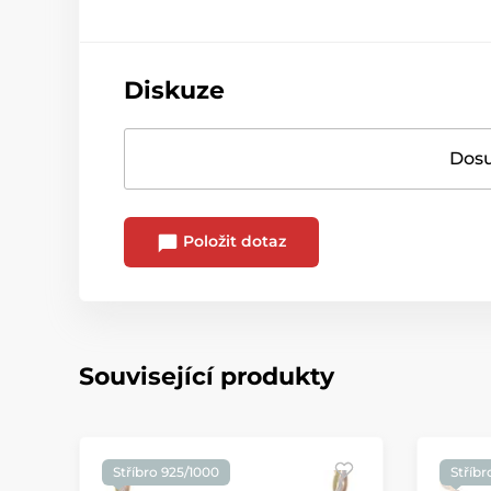
Diskuze
Dosu
Položit dotaz
Související produkty
Stříbro 925/1000
Stříbr