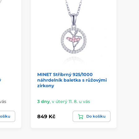
MINET Stříbrný 925/1000
MI
ý
náhrdelník baletka s růžovými
ná
zirkony
 vás
3 dny
,
v úterý 11. 8. u vás
3 
849 Kč
69
ošíku
Do košíku