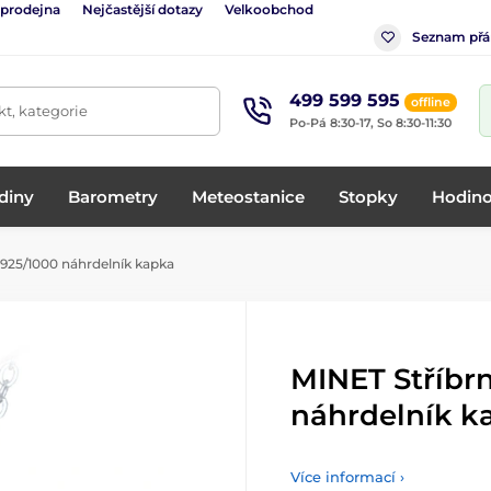
 prodejna
Nejčastější dotazy
Velkoobchod
Seznam přá
499 599 595
offline
t, kategorie
Po-Pá 8:30-17, So 8:30-11:30
diny
Barometry
Meteostanice
Stopky
Hodino
925/1000 náhrdelník kapka
MINET Stříbr
náhrdelník k
Více informací ›