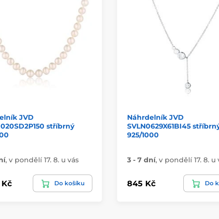
elník JVD
Náhrdelník JVD
020SD2P150 stříbrný
SVLN0629X61BI45 stříbrn
000
925/1000
ní
,
v pondělí 17. 8. u vás
3 - 7 dní
,
v pondělí 17. 8. u
 Kč
845 Kč
Do košíku
Do k