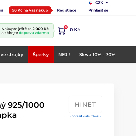
CZK
ní
50 Kč na Váš nákup
Registrace
Přihlásit se
0
Nakupte ještě za
2 000 Kč
0 Kč
a získejte
dopravu zdarma
vé strojky
Šperky
NEJ !
Sleva 10% - 70%
ný 925/1000
apka
Zobrazit další zboží ›